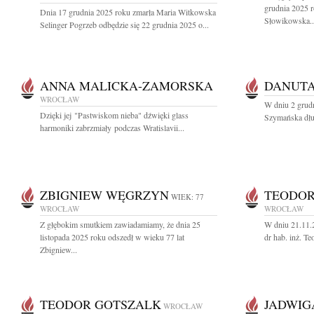
grudnia 2025 
Dnia 17 grudnia 2025 roku zmarła Maria Witkowska
Słowikowska..
Selinger Pogrzeb odbędzie się 22 grudnia 2025 o...
ANNA MALICKA-ZAMORSKA
DANUT
WROCŁAW
W dniu 2 grud
Dzięki jej "Pastwiskom nieba" dźwięki glass
Szymańska dług
harmoniki zabrzmiały podczas Wratislavii...
ZBIGNIEW WĘGRZYN
TEODOR
WIEK: 77
WROCŁAW
WROCŁAW
Z głębokim smutkiem zawiadamiamy, że dnia 25
W dniu 21.11.2
listopada 2025 roku odszedł w wieku 77 lat
dr hab. inż. T
Zbigniew...
TEODOR GOTSZALK
JADWIG
WROCŁAW