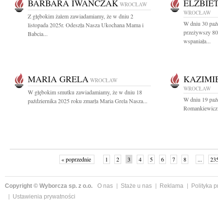
BARBARA IWAŃCZAK
ELŻBIE
WROCŁAW
WROCŁAW
Z głębokim żalem zawiadamiamy, że w dniu 2
W dniu 30 paź
listopada 2025r. Odeszła Nasza Ukochana Mama i
przeżywszy 80 
Babcia...
wspaniała...
MARIA GRELA
KAZIMI
WROCŁAW
WROCŁAW
W głębokim smutku zawiadamiamy, że w dniu 18
W dniu 19 paź
października 2025 roku zmarła Maria Grela Nasza...
Romankiewicz 
« poprzednie
1
2
3
4
5
6
7
8
...
23
Copyright © Wyborcza sp. z o.o.
O nas
Staże u nas
Reklama
Polityka 
Ustawienia prywatności