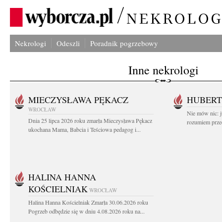
Nekrologi
Odeszli
Poradnik pogrzebowy
Inne nekrologi
MIECZYSŁAWA PĘKACZ
HUBERT
WROCŁAW
Nie mów nic: ju
Dnia 25 lipca 2026 roku zmarła Mieczysława Pękacz
rozumiem przed
ukochana Mama, Babcia i Teściowa pedagog i...
HALINA HANNA
KOŚCIELNIAK
WROCŁAW
Halina Hanna Kościelniak Zmarła 30.06.2026 roku
Pogrzeb odbędzie się w dniu 4.08.2026 roku na...