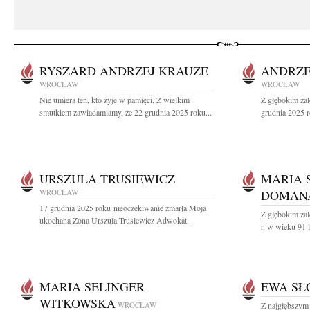
RYSZARD ANDRZEJ KRAUZE
ANDRZE
WROCŁAW
WROCŁAW
Nie umiera ten, kto żyje w pamięci. Z wielkim
Z głębokim ża
smutkiem zawiadamiamy, że 22 grudnia 2025 roku...
grudnia 2025 r
URSZULA TRUSIEWICZ
MARIA 
WROCŁAW
DOMANA
17 grudnia 2025 roku nieoczekiwanie zmarła Moja
Z głębokim ża
ukochana Żona Urszula Trusiewicz Adwokat...
r. w wieku 91 l
MARIA SELINGER
EWA SŁ
WITKOWSKA
WROCŁAW
Z najgłębszym