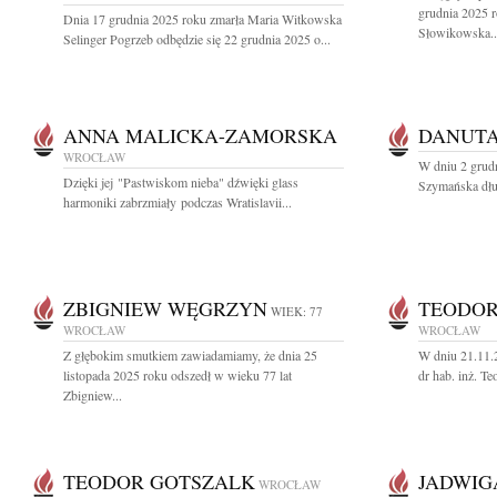
grudnia 2025 
Dnia 17 grudnia 2025 roku zmarła Maria Witkowska
Słowikowska..
Selinger Pogrzeb odbędzie się 22 grudnia 2025 o...
ANNA MALICKA-ZAMORSKA
DANUT
WROCŁAW
W dniu 2 grud
Dzięki jej "Pastwiskom nieba" dźwięki glass
Szymańska dług
harmoniki zabrzmiały podczas Wratislavii...
ZBIGNIEW WĘGRZYN
TEODOR
WIEK: 77
WROCŁAW
WROCŁAW
Z głębokim smutkiem zawiadamiamy, że dnia 25
W dniu 21.11.2
listopada 2025 roku odszedł w wieku 77 lat
dr hab. inż. T
Zbigniew...
TEODOR GOTSZALK
JADWIG
WROCŁAW