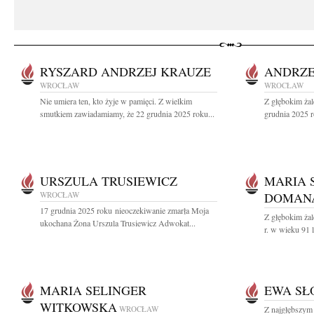
RYSZARD ANDRZEJ KRAUZE
ANDRZE
WROCŁAW
WROCŁAW
Nie umiera ten, kto żyje w pamięci. Z wielkim
Z głębokim ża
smutkiem zawiadamiamy, że 22 grudnia 2025 roku...
grudnia 2025 r
URSZULA TRUSIEWICZ
MARIA 
WROCŁAW
DOMANA
17 grudnia 2025 roku nieoczekiwanie zmarła Moja
Z głębokim ża
ukochana Żona Urszula Trusiewicz Adwokat...
r. w wieku 91 l
MARIA SELINGER
EWA SŁ
WITKOWSKA
WROCŁAW
Z najgłębszym