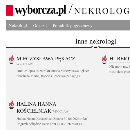
Nekrologi
Odeszli
Poradnik pogrzebowy
Inne nekrologi
MIECZYSŁAWA PĘKACZ
HUBERT
WROCŁAW
Nie mów nic: ju
Dnia 25 lipca 2026 roku zmarła Mieczysława Pękacz
rozumiem przed
ukochana Mama, Babcia i Teściowa pedagog i...
HALINA HANNA
KOŚCIELNIAK
WROCŁAW
Halina Hanna Kościelniak Zmarła 30.06.2026 roku
Pogrzeb odbędzie się w dniu 4.08.2026 roku na...