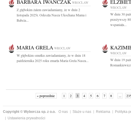
BARBARA IWAŃCZAK
ELŻBIE
WROCŁAW
WROCŁAW
Z głębokim żalem zawiadamiamy, że w dniu 2
W dniu 30 paź
listopada 2025r. Odeszła Nasza Ukochana Mama i
przeżywszy 80 
Babcia...
wspaniała...
MARIA GRELA
KAZIMI
WROCŁAW
WROCŁAW
W głębokim smutku zawiadamiamy, że w dniu 18
W dniu 19 paź
października 2025 roku zmarła Maria Grela Nasza...
Romankiewicz 
« poprzednie
1
2
3
4
5
6
7
8
...
23
Copyright © Wyborcza sp. z o.o.
O nas
Staże u nas
Reklama
Polityka 
Ustawienia prywatności