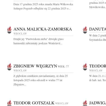
grudnia 2025 
Dnia 17 grudnia 2025 roku zmarła Maria Witkowska
Słowikowska..
Selinger Pogrzeb odbędzie się 22 grudnia 2025 o...
ANNA MALICKA-ZAMORSKA
DANUT
WROCŁAW
W dniu 2 grud
Dzięki jej "Pastwiskom nieba" dźwięki glass
Szymańska dług
harmoniki zabrzmiały podczas Wratislavii...
ZBIGNIEW WĘGRZYN
TEODOR
WIEK: 77
WROCŁAW
WROCŁAW
Z głębokim smutkiem zawiadamiamy, że dnia 25
W dniu 21.11.2
listopada 2025 roku odszedł w wieku 77 lat
dr hab. inż. T
Zbigniew...
TEODOR GOTSZALK
JADWIG
WROCŁAW