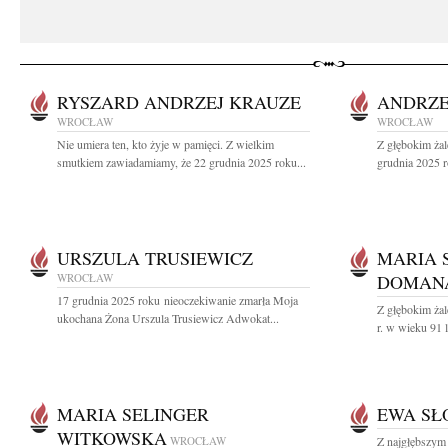
RYSZARD ANDRZEJ KRAUZE
ANDRZE
WROCŁAW
WROCŁAW
Nie umiera ten, kto żyje w pamięci. Z wielkim
Z głębokim ża
smutkiem zawiadamiamy, że 22 grudnia 2025 roku...
grudnia 2025 r
URSZULA TRUSIEWICZ
MARIA 
WROCŁAW
DOMANA
17 grudnia 2025 roku nieoczekiwanie zmarła Moja
Z głębokim ża
ukochana Żona Urszula Trusiewicz Adwokat...
r. w wieku 91 l
MARIA SELINGER
EWA SŁ
WITKOWSKA
WROCŁAW
Z najgłębszym