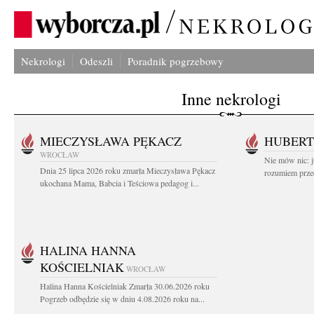
Nekrologi
Odeszli
Poradnik pogrzebowy
Inne nekrologi
MIECZYSŁAWA PĘKACZ
HUBERT
WROCŁAW
Nie mów nic: ju
Dnia 25 lipca 2026 roku zmarła Mieczysława Pękacz
rozumiem przed
ukochana Mama, Babcia i Teściowa pedagog i...
HALINA HANNA
KOŚCIELNIAK
WROCŁAW
Halina Hanna Kościelniak Zmarła 30.06.2026 roku
Pogrzeb odbędzie się w dniu 4.08.2026 roku na...