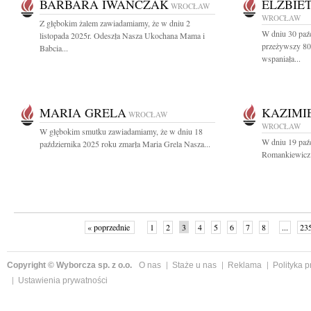
BARBARA IWAŃCZAK
ELŻBIE
WROCŁAW
WROCŁAW
Z głębokim żalem zawiadamiamy, że w dniu 2
W dniu 30 paź
listopada 2025r. Odeszła Nasza Ukochana Mama i
przeżywszy 80 
Babcia...
wspaniała...
MARIA GRELA
KAZIMI
WROCŁAW
WROCŁAW
W głębokim smutku zawiadamiamy, że w dniu 18
W dniu 19 paź
października 2025 roku zmarła Maria Grela Nasza...
Romankiewicz 
« poprzednie
1
2
3
4
5
6
7
8
...
23
Copyright © Wyborcza sp. z o.o.
O nas
Staże u nas
Reklama
Polityka 
Ustawienia prywatności