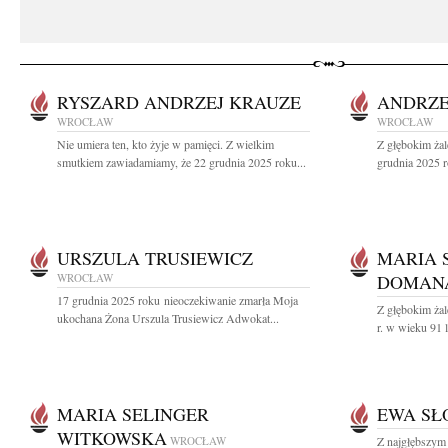
RYSZARD ANDRZEJ KRAUZE
ANDRZE
WROCŁAW
WROCŁAW
Nie umiera ten, kto żyje w pamięci. Z wielkim
Z głębokim ża
smutkiem zawiadamiamy, że 22 grudnia 2025 roku...
grudnia 2025 r
URSZULA TRUSIEWICZ
MARIA 
WROCŁAW
DOMANA
17 grudnia 2025 roku nieoczekiwanie zmarła Moja
Z głębokim ża
ukochana Żona Urszula Trusiewicz Adwokat...
r. w wieku 91 l
MARIA SELINGER
EWA SŁ
WITKOWSKA
WROCŁAW
Z najgłębszym