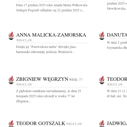
grudnia 2025 
Dnia 17 grudnia 2025 roku zmarła Maria Witkowska
Słowikowska..
Selinger Pogrzeb odbędzie się 22 grudnia 2025 o...
ANNA MALICKA-ZAMORSKA
DANUT
WROCŁAW
W dniu 2 grud
Dzięki jej "Pastwiskom nieba" dźwięki glass
Szymańska dług
harmoniki zabrzmiały podczas Wratislavii...
ZBIGNIEW WĘGRZYN
TEODOR
WIEK: 77
WROCŁAW
WROCŁAW
Z głębokim smutkiem zawiadamiamy, że dnia 25
W dniu 21.11.2
listopada 2025 roku odszedł w wieku 77 lat
dr hab. inż. T
Zbigniew...
TEODOR GOTSZALK
JADWIG
WROCŁAW