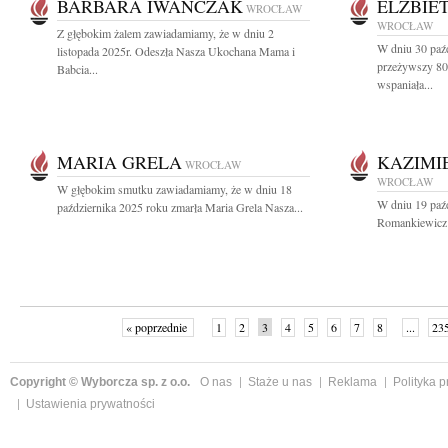
BARBARA IWAŃCZAK
ELŻBIE
WROCŁAW
WROCŁAW
Z głębokim żalem zawiadamiamy, że w dniu 2
W dniu 30 paź
listopada 2025r. Odeszła Nasza Ukochana Mama i
przeżywszy 80 
Babcia...
wspaniała...
MARIA GRELA
KAZIMI
WROCŁAW
WROCŁAW
W głębokim smutku zawiadamiamy, że w dniu 18
W dniu 19 paź
października 2025 roku zmarła Maria Grela Nasza...
Romankiewicz 
« poprzednie
1
2
3
4
5
6
7
8
...
23
Copyright © Wyborcza sp. z o.o.
O nas
Staże u nas
Reklama
Polityka 
Ustawienia prywatności