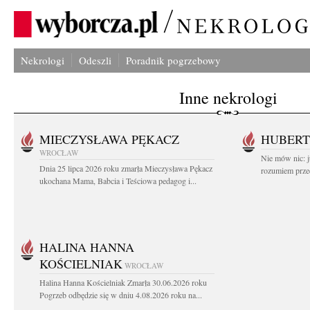
Nekrologi
Odeszli
Poradnik pogrzebowy
Inne nekrologi
MIECZYSŁAWA PĘKACZ
HUBERT
WROCŁAW
Nie mów nic: ju
Dnia 25 lipca 2026 roku zmarła Mieczysława Pękacz
rozumiem przed
ukochana Mama, Babcia i Teściowa pedagog i...
HALINA HANNA
KOŚCIELNIAK
WROCŁAW
Halina Hanna Kościelniak Zmarła 30.06.2026 roku
Pogrzeb odbędzie się w dniu 4.08.2026 roku na...