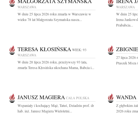
MAŁGORZATA SZYMAŃSKA
IRENA 
WARSZAWA
WARSZAWA
W dniu 25 lipca 2026 roku zmarła w Warszawie w
W dniu 25 lipc
wieku 78 lat Małgorzata Szymańska nasza...
Irena Jankows
Prababcia...
TERESA KŁOSIŃSKA
ZBIGNI
WIEK: 93
WARSZAWA
27 lipca 2026 
W dniu 28 lipca 2026 roku, przeżywszy 93 lata,
Ptaszek Msza ś
zmarła Teresa Kłosińska ukochana Mama, Babcia i...
JANUSZ MAGIERA
WANDA 
CAŁA POLSKA
Wspaniały i kochający Mąż, Tatuś, Dziadziu prof. dr
Z głębokim żal
hab. inż. Janusz Magiera Wieloletni...
2026 roku zmar