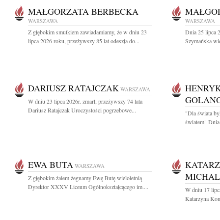
MAŁGORZATA BERBECKA
MAŁGO
WARSZAWA
WARSZAWA
Z głębokim smutkiem zawiadamiamy, że w dniu 23
Dnia 25 lipca 
lipca 2026 roku, przeżywszy 85 lat odeszła do...
Szymańska wiel
DARIUSZ RATAJCZAK
HENRYK
WARSZAWA
GOLAN
W dniu 23 lipca 2026r. zmarł, przeżywszy 74 lata
Dariusz Ratajczak Uroczystości pogrzebowe...
"Dla świata by
światem" Dnia 
EWA BUTA
KATARZ
WARSZAWA
MICHA
Z głębokim żalem żegnamy Ewę Butę wieloletnią
Dyrektor XXXV Liceum Ogólnokształcącego im....
W dniu 17 lipc
Katarzyna Kom