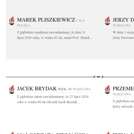
MAREK PLISZKIEWICZ
JERZY 
CAŁA
POLSKA
WARSZAWA
Z głębokim smutkiem zawiadamiamy, że dnia 31
W dniu 1 sierp
lipca 2026 roku, w wieku 82 lat, zmarł Prof. Marek...
Jerzy Downarow
JACEK BRYDAK
PRZEME
WIEK: 80
WARSZAWA
WARSZAWA
Z głębokim żalem zawiadamiamy, że 22 lipca 2026
Z głębokim sm
roku w wieku 80 lat odszedł Jacek Brydak...
który odszedł o