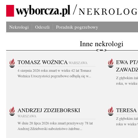
Nekrologi
Odeszli
Poradnik pogrzebowy
Inne nekrologi
TOMASZ WOŹNICA
EWA PT
WARSZAWA
ZAWAD
4 sierpnia 2026 roku zmarł w wieku 42 lat Tomasz
Woźnica Uroczystości pogrzebowe odbędą się w...
Z głębokim żal
roku, w wieku 
ANDRZEJ ZDZIEBORSKI
TERESA
WARSZAWA
Z głębokim żal
W dniu 28 lipca 2026 roku zmarł przeżywszy 78 lat
roku w wieku 9
Andrzej Zdzieborski nabożeństwo żałobne...