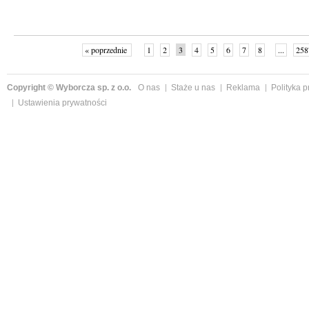
« poprzednie
1
2
3
4
5
6
7
8
...
258
Copyright © Wyborcza sp. z o.o.
O nas
Staże u nas
Reklama
Polityka 
Ustawienia prywatności