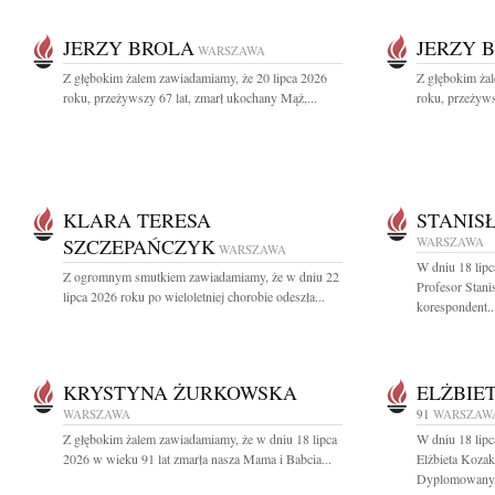
JERZY BROLA
JERZY 
WARSZAWA
Z głębokim żalem zawiadamiamy, że 20 lipca 2026
Z głębokim ża
roku, przeżywszy 67 lat, zmarł ukochany Mąż,...
roku, przeżyws
KLARA TERESA
STANIS
SZCZEPAŃCZYK
WARSZAWA
WARSZAWA
W dniu 18 lipc
Z ogromnym smutkiem zawiadamiamy, że w dniu 22
Profesor Stan
lipca 2026 roku po wieloletniej chorobie odeszła...
korespondent..
KRYSTYNA ŻURKOWSKA
ELŻBIE
WARSZAWA
91
WARSZAW
Z głębokim żalem zawiadamiamy, że w dniu 18 lipca
W dniu 18 lipc
2026 w wieku 91 lat zmarła nasza Mama i Babcia...
Elżbieta Kozak
Dyplomowany.