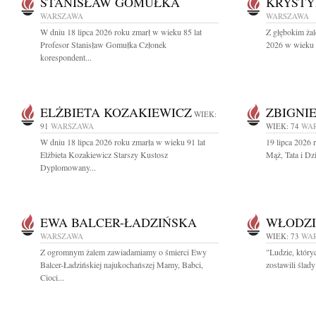
STANISŁAW GOMUŁKA
KRYSTY
WARSZAWA
WARSZAWA
W dniu 18 lipca 2026 roku zmarł w wieku 85 lat
Z głębokim żal
Profesor Stanisław Gomułka Członek
2026 w wieku 9
korespondent...
ELŻBIETA KOZAKIEWICZ
ZBIGNI
WIEK:
91
WARSZAWA
WIEK: 74
WA
W dniu 18 lipca 2026 roku zmarła w wieku 91 lat
19 lipca 2026 
Elżbieta Kozakiewicz Starszy Kustosz
Mąż, Tata i Dz
Dyplomowany...
EWA BALCER-ŁADZIŃSKA
WŁODZI
WARSZAWA
WIEK: 73
WA
Z ogromnym żalem zawiadamiamy o śmierci Ewy
"Ludzie, który
Balcer-Ładzińskiej najukochańszej Mamy, Babci,
zostawili ślad
Cioci...