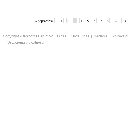
« poprzednie
1
2
3
4
5
6
7
8
...
234
Copyright © Wyborcza sp. z o.o.
O nas
Staże u nas
Reklama
Polityka 
Ustawienia prywatności