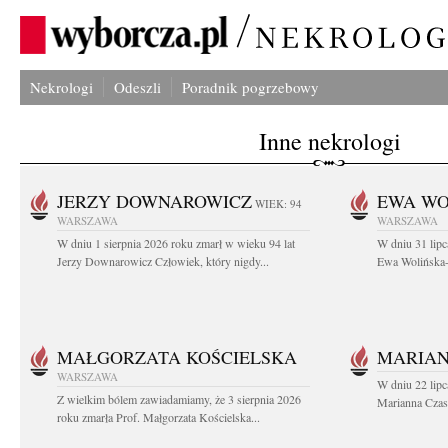
Nekrologi
Odeszli
Poradnik pogrzebowy
Inne nekrologi
JERZY DOWNAROWICZ
EWA WO
WIEK: 94
WARSZAWA
WARSZAWA
W dniu 1 sierpnia 2026 roku zmarł w wieku 94 lat
W dniu 31 lipc
Jerzy Downarowicz Człowiek, który nigdy...
Ewa Wolińska-W
MAŁGORZATA KOŚCIELSKA
MARIAN
WARSZAWA
W dniu 22 lipc
Z wielkim bólem zawiadamiamy, że 3 sierpnia 2026
Marianna Czas
roku zmarła Prof. Małgorzata Kościelska...