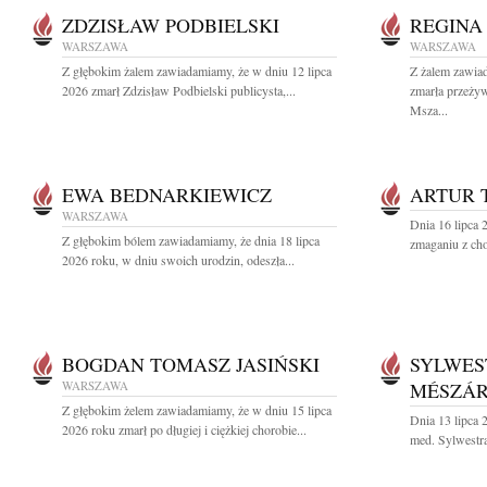
ZDZISŁAW PODBIELSKI
REGINA
WARSZAWA
WARSZAWA
Z głębokim żalem zawiadamiamy, że w dniu 12 lipca
Z żalem zawia
2026 zmarł Zdzisław Podbielski publicysta,...
zmarła przeży
Msza...
EWA BEDNARKIEWICZ
ARTUR 
WARSZAWA
Dnia 16 lipca 
Z głębokim bólem zawiadamiamy, że dnia 18 lipca
zmaganiu z cho
2026 roku, w dniu swoich urodzin, odeszła...
BOGDAN TOMASZ JASIŃSKI
SYLWES
WARSZAWA
MÉSZÁ
Z głębokim żelem zawiadamiamy, że w dniu 15 lipca
Dnia 13 lipca 
2026 roku zmarł po długiej i ciężkiej chorobie...
med. Sylwestra