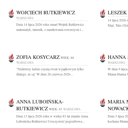
WOJCIECH RUTKIEWICZ
LESZEK
WARSZAWA
14 lipca 2026 
Dnia 14 lipca 2026 roku zmarł Wojtek Rutkiewicz
Mąż, Tata i Dz
matematyk, taternik, z zamiłowania rowerzysta i...
ZOFIA KOSYCARZ
HANNA 
WIEK: 88
WARSZAWA
WARSZAWA
"Niektórzy ludzie czynią świat wyjątkowym tylko
W dniu 9 lipc
dlatego, że są" W dniu 26 czerwca 2026...
Mama Hanna Sk
ANNA LUBOIŃSKA-
MARIA
RUTKIEWICZ
NOWAC
WIEK: 83
WARSZAWA
Dnia 13 lipca 2026 roku w wieku 83 lat zmarła Anna
Dnia 3 lipca 2
Luboińska-Rutkiewicz Uroczystość pogrzebowa...
kochana Mama 