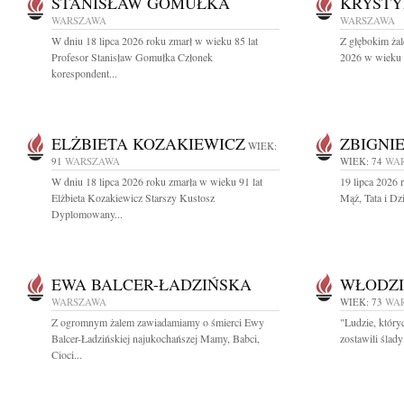
STANISŁAW GOMUŁKA
KRYSTY
WARSZAWA
WARSZAWA
W dniu 18 lipca 2026 roku zmarł w wieku 85 lat
Z głębokim żal
Profesor Stanisław Gomułka Członek
2026 w wieku 9
korespondent...
ELŻBIETA KOZAKIEWICZ
ZBIGNI
WIEK:
91
WARSZAWA
WIEK: 74
WA
W dniu 18 lipca 2026 roku zmarła w wieku 91 lat
19 lipca 2026 
Elżbieta Kozakiewicz Starszy Kustosz
Mąż, Tata i Dz
Dyplomowany...
EWA BALCER-ŁADZIŃSKA
WŁODZI
WARSZAWA
WIEK: 73
WA
Z ogromnym żalem zawiadamiamy o śmierci Ewy
"Ludzie, który
Balcer-Ładzińskiej najukochańszej Mamy, Babci,
zostawili ślad
Cioci...