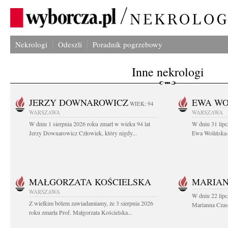
Nekrologi
Odeszli
Poradnik pogrzebowy
Inne nekrologi
JERZY DOWNAROWICZ
EWA WO
WIEK: 94
WARSZAWA
WARSZAWA
W dniu 1 sierpnia 2026 roku zmarł w wieku 94 lat
W dniu 31 lipc
Jerzy Downarowicz Człowiek, który nigdy...
Ewa Wolińska-W
MAŁGORZATA KOŚCIELSKA
MARIAN
WARSZAWA
W dniu 22 lipc
Z wielkim bólem zawiadamiamy, że 3 sierpnia 2026
Marianna Czas
roku zmarła Prof. Małgorzata Kościelska...