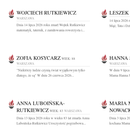
WOJCIECH RUTKIEWICZ
LESZEK
WARSZAWA
14 lipca 2026 
Dnia 14 lipca 2026 roku zmarł Wojtek Rutkiewicz
Mąż, Tata i Dz
matematyk, taternik, z zamiłowania rowerzysta i...
ZOFIA KOSYCARZ
HANNA 
WIEK: 88
WARSZAWA
WARSZAWA
"Niektórzy ludzie czynią świat wyjątkowym tylko
W dniu 9 lipc
dlatego, że są" W dniu 26 czerwca 2026...
Mama Hanna Sk
ANNA LUBOIŃSKA-
MARIA
RUTKIEWICZ
NOWAC
WIEK: 83
WARSZAWA
Dnia 13 lipca 2026 roku w wieku 83 lat zmarła Anna
Dnia 3 lipca 2
Luboińska-Rutkiewicz Uroczystość pogrzebowa...
kochana Mama 