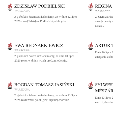
ZDZISŁAW PODBIELSKI
REGINA
WARSZAWA
WARSZAWA
Z głębokim żalem zawiadamiamy, że w dniu 12 lipca
Z żalem zawia
2026 zmarł Zdzisław Podbielski publicysta,...
zmarła przeży
Msza...
EWA BEDNARKIEWICZ
ARTUR 
WARSZAWA
Dnia 16 lipca 
Z głębokim bólem zawiadamiamy, że dnia 18 lipca
zmaganiu z cho
2026 roku, w dniu swoich urodzin, odeszła...
BOGDAN TOMASZ JASIŃSKI
SYLWES
WARSZAWA
MÉSZÁ
Z głębokim żelem zawiadamiamy, że w dniu 15 lipca
Dnia 13 lipca 
2026 roku zmarł po długiej i ciężkiej chorobie...
med. Sylwestra