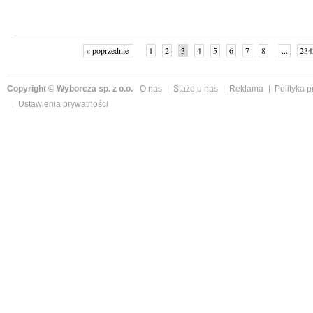
« poprzednie
1
2
3
4
5
6
7
8
...
234
Copyright © Wyborcza sp. z o.o.
O nas
Staże u nas
Reklama
Polityka 
Ustawienia prywatności