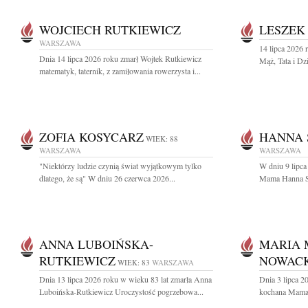
WOJCIECH RUTKIEWICZ
LESZEK
WARSZAWA
14 lipca 2026 
Dnia 14 lipca 2026 roku zmarł Wojtek Rutkiewicz
Mąż, Tata i Dz
matematyk, taternik, z zamiłowania rowerzysta i...
ZOFIA KOSYCARZ
HANNA 
WIEK: 88
WARSZAWA
WARSZAWA
"Niektórzy ludzie czynią świat wyjątkowym tylko
W dniu 9 lipc
dlatego, że są" W dniu 26 czerwca 2026...
Mama Hanna Sk
ANNA LUBOIŃSKA-
MARIA
RUTKIEWICZ
NOWAC
WIEK: 83
WARSZAWA
Dnia 13 lipca 2026 roku w wieku 83 lat zmarła Anna
Dnia 3 lipca 2
Luboińska-Rutkiewicz Uroczystość pogrzebowa...
kochana Mama 