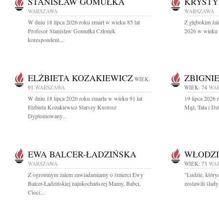
STANISŁAW GOMUŁKA
KRYSTY
WARSZAWA
WARSZAWA
W dniu 18 lipca 2026 roku zmarł w wieku 85 lat
Z głębokim żal
Profesor Stanisław Gomułka Członek
2026 w wieku 9
korespondent...
ELŻBIETA KOZAKIEWICZ
ZBIGNI
WIEK:
91
WARSZAWA
WIEK: 74
WA
W dniu 18 lipca 2026 roku zmarła w wieku 91 lat
19 lipca 2026 
Elżbieta Kozakiewicz Starszy Kustosz
Mąż, Tata i Dz
Dyplomowany...
EWA BALCER-ŁADZIŃSKA
WŁODZI
WARSZAWA
WIEK: 73
WA
Z ogromnym żalem zawiadamiamy o śmierci Ewy
"Ludzie, który
Balcer-Ładzińskiej najukochańszej Mamy, Babci,
zostawili ślad
Cioci...