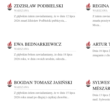
ZDZISŁAW PODBIELSKI
REGINA
WARSZAWA
WARSZAWA
Z głębokim żalem zawiadamiamy, że w dniu 12 lipca
Z żalem zawia
2026 zmarł Zdzisław Podbielski publicysta,...
zmarła przeży
Msza...
EWA BEDNARKIEWICZ
ARTUR 
WARSZAWA
Dnia 16 lipca 
Z głębokim bólem zawiadamiamy, że dnia 18 lipca
zmaganiu z cho
2026 roku, w dniu swoich urodzin, odeszła...
BOGDAN TOMASZ JASIŃSKI
SYLWES
WARSZAWA
MÉSZÁ
Z głębokim żelem zawiadamiamy, że w dniu 15 lipca
Dnia 13 lipca 
2026 roku zmarł po długiej i ciężkiej chorobie...
med. Sylwestra