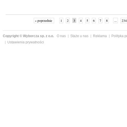
« poprzednie
1
2
3
4
5
6
7
8
...
234
Copyright © Wyborcza sp. z o.o.
O nas
Staże u nas
Reklama
Polityka 
Ustawienia prywatności