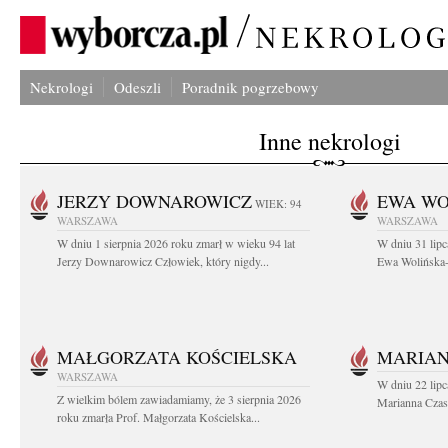
Nekrologi
Odeszli
Poradnik pogrzebowy
Inne nekrologi
JERZY DOWNAROWICZ
EWA WO
WIEK: 94
WARSZAWA
WARSZAWA
W dniu 1 sierpnia 2026 roku zmarł w wieku 94 lat
W dniu 31 lipc
Jerzy Downarowicz Człowiek, który nigdy...
Ewa Wolińska-W
MAŁGORZATA KOŚCIELSKA
MARIAN
WARSZAWA
W dniu 22 lipc
Z wielkim bólem zawiadamiamy, że 3 sierpnia 2026
Marianna Czas
roku zmarła Prof. Małgorzata Kościelska...