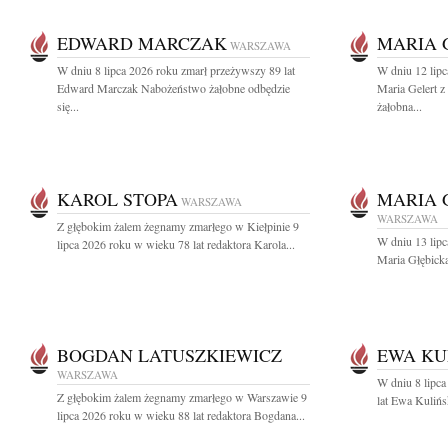
EDWARD MARCZAK
MARIA 
WARSZAWA
W dniu 8 lipca 2026 roku zmarł przeżywszy 89 lat
W dniu 12 lipc
Edward Marczak Nabożeństwo żałobne odbędzie
Maria Gelert 
się...
żałobna...
KAROL STOPA
MARIA 
WARSZAWA
WARSZAWA
Z głębokim żalem żegnamy zmarłego w Kiełpinie 9
W dniu 13 lipc
lipca 2026 roku w wieku 78 lat redaktora Karola...
Maria Głębicka
BOGDAN LATUSZKIEWICZ
EWA KU
WARSZAWA
W dniu 8 lipca
Z głębokim żalem żegnamy zmarłego w Warszawie 9
lat Ewa Kulińs
lipca 2026 roku w wieku 88 lat redaktora Bogdana...