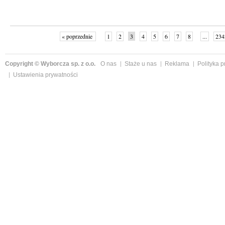
« poprzednie
1
2
3
4
5
6
7
8
...
234
Copyright © Wyborcza sp. z o.o.
O nas
Staże u nas
Reklama
Polityka 
Ustawienia prywatności