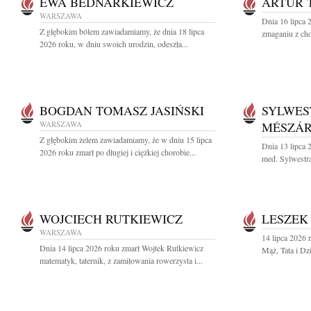
EWA BEDNARKIEWICZ
ARTUR 
WARSZAWA
Dnia 16 lipca 
Z głębokim bólem zawiadamiamy, że dnia 18 lipca
zmaganiu z cho
2026 roku, w dniu swoich urodzin, odeszła...
BOGDAN TOMASZ JASIŃSKI
SYLWES
WARSZAWA
MÉSZÁ
Z głębokim żelem zawiadamiamy, że w dniu 15 lipca
Dnia 13 lipca 
2026 roku zmarł po długiej i ciężkiej chorobie...
med. Sylwestra
WOJCIECH RUTKIEWICZ
LESZEK
WARSZAWA
14 lipca 2026 
Dnia 14 lipca 2026 roku zmarł Wojtek Rutkiewicz
Mąż, Tata i Dz
matematyk, taternik, z zamiłowania rowerzysta i...