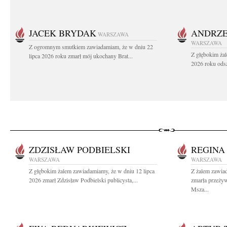
JACEK BRYDAK
ANDRZE
WARSZAWA
WARSZAWA
Z ogromnym smutkiem zawiadamiam, że w dniu 22
Z głębokim żal
lipca 2026 roku zmarł mój ukochany Brat...
2026 roku odsz
ZDZISŁAW PODBIELSKI
REGINA
WARSZAWA
WARSZAWA
Z głębokim żalem zawiadamiamy, że w dniu 12 lipca
Z żalem zawia
2026 zmarł Zdzisław Podbielski publicysta,...
zmarła przeży
Msza...