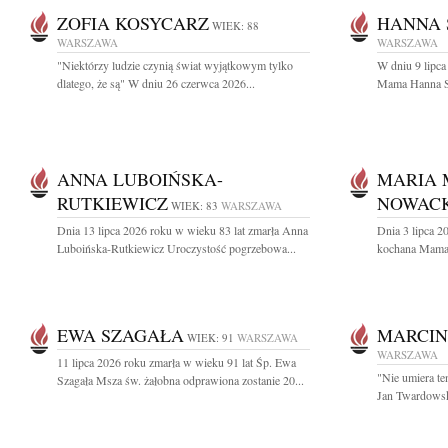
ZOFIA KOSYCARZ
HANNA 
WIEK: 88
WARSZAWA
WARSZAWA
"Niektórzy ludzie czynią świat wyjątkowym tylko
W dniu 9 lipc
dlatego, że są" W dniu 26 czerwca 2026...
Mama Hanna Sk
ANNA LUBOIŃSKA-
MARIA
RUTKIEWICZ
NOWAC
WIEK: 83
WARSZAWA
Dnia 13 lipca 2026 roku w wieku 83 lat zmarła Anna
Dnia 3 lipca 2
Luboińska-Rutkiewicz Uroczystość pogrzebowa...
kochana Mama 
EWA SZAGAŁA
MARCIN
WIEK: 91
WARSZAWA
WARSZAWA
11 lipca 2026 roku zmarła w wieku 91 lat Śp. Ewa
"Nie umiera te
Szagała Msza św. żałobna odprawiona zostanie 20...
Jan Twardowski