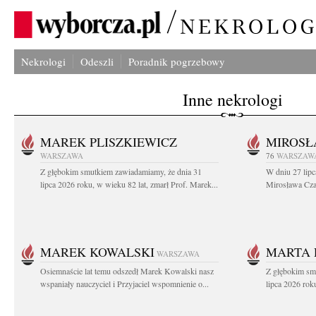
Nekrologi
Odeszli
Poradnik pogrzebowy
Inne nekrologi
MAREK PLISZKIEWICZ
MIROSŁ
WARSZAWA
76
WARSZAW
Z głębokim smutkiem zawiadamiamy, że dnia 31
W dniu 27 lipc
lipca 2026 roku, w wieku 82 lat, zmarł Prof. Marek...
Mirosława Czar
MAREK KOWALSKI
MARTA 
WARSZAWA
Osiemnaście lat temu odszedł Marek Kowalski nasz
Z głębokim sm
wspaniały nauczyciel i Przyjaciel wspomnienie o...
lipca 2026 roku