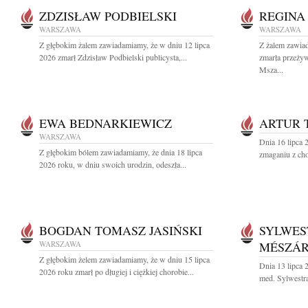
ZDZISŁAW PODBIELSKI
REGINA
WARSZAWA
WARSZAWA
Z głębokim żalem zawiadamiamy, że w dniu 12 lipca
Z żalem zawia
2026 zmarł Zdzisław Podbielski publicysta,...
zmarła przeży
Msza...
EWA BEDNARKIEWICZ
ARTUR 
WARSZAWA
Dnia 16 lipca 
Z głębokim bólem zawiadamiamy, że dnia 18 lipca
zmaganiu z cho
2026 roku, w dniu swoich urodzin, odeszła...
BOGDAN TOMASZ JASIŃSKI
SYLWES
WARSZAWA
MÉSZÁ
Z głębokim żelem zawiadamiamy, że w dniu 15 lipca
Dnia 13 lipca 
2026 roku zmarł po długiej i ciężkiej chorobie...
med. Sylwestra