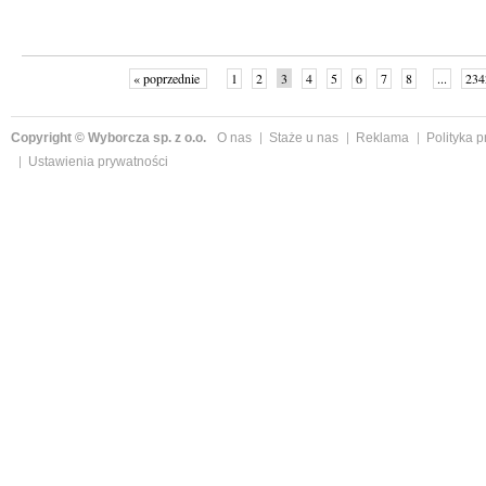
« poprzednie
1
2
3
4
5
6
7
8
...
234
Copyright © Wyborcza sp. z o.o.
O nas
Staże u nas
Reklama
Polityka 
Ustawienia prywatności