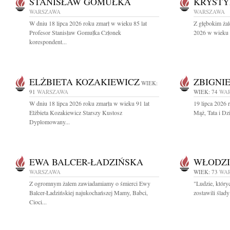
STANISŁAW GOMUŁKA
KRYSTY
WARSZAWA
WARSZAWA
W dniu 18 lipca 2026 roku zmarł w wieku 85 lat
Z głębokim żal
Profesor Stanisław Gomułka Członek
2026 w wieku 9
korespondent...
ELŻBIETA KOZAKIEWICZ
ZBIGNI
WIEK:
91
WARSZAWA
WIEK: 74
WA
W dniu 18 lipca 2026 roku zmarła w wieku 91 lat
19 lipca 2026 
Elżbieta Kozakiewicz Starszy Kustosz
Mąż, Tata i Dz
Dyplomowany...
EWA BALCER-ŁADZIŃSKA
WŁODZI
WARSZAWA
WIEK: 73
WA
Z ogromnym żalem zawiadamiamy o śmierci Ewy
"Ludzie, który
Balcer-Ładzińskiej najukochańszej Mamy, Babci,
zostawili ślad
Cioci...