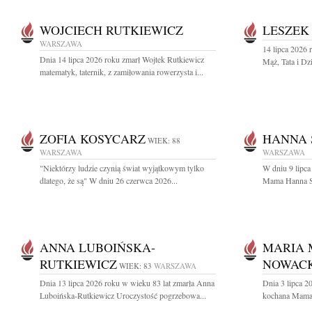
WOJCIECH RUTKIEWICZ
LESZEK
WARSZAWA
14 lipca 2026 
Dnia 14 lipca 2026 roku zmarł Wojtek Rutkiewicz
Mąż, Tata i Dz
matematyk, taternik, z zamiłowania rowerzysta i...
ZOFIA KOSYCARZ
HANNA 
WIEK: 88
WARSZAWA
WARSZAWA
"Niektórzy ludzie czynią świat wyjątkowym tylko
W dniu 9 lipc
dlatego, że są" W dniu 26 czerwca 2026...
Mama Hanna Sk
ANNA LUBOIŃSKA-
MARIA
RUTKIEWICZ
NOWAC
WIEK: 83
WARSZAWA
Dnia 13 lipca 2026 roku w wieku 83 lat zmarła Anna
Dnia 3 lipca 2
Luboińska-Rutkiewicz Uroczystość pogrzebowa...
kochana Mama 