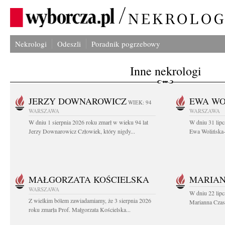
Nekrologi
Odeszli
Poradnik pogrzebowy
Inne nekrologi
JERZY DOWNAROWICZ
EWA WO
WIEK: 94
WARSZAWA
WARSZAWA
W dniu 1 sierpnia 2026 roku zmarł w wieku 94 lat
W dniu 31 lipc
Jerzy Downarowicz Człowiek, który nigdy...
Ewa Wolińska-W
MAŁGORZATA KOŚCIELSKA
MARIAN
WARSZAWA
W dniu 22 lipc
Z wielkim bólem zawiadamiamy, że 3 sierpnia 2026
Marianna Czas
roku zmarła Prof. Małgorzata Kościelska...