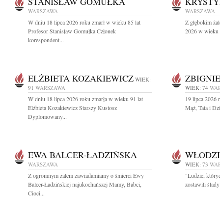
STANISŁAW GOMUŁKA
KRYSTY
WARSZAWA
WARSZAWA
W dniu 18 lipca 2026 roku zmarł w wieku 85 lat
Z głębokim żal
Profesor Stanisław Gomułka Członek
2026 w wieku 9
korespondent...
ELŻBIETA KOZAKIEWICZ
ZBIGNI
WIEK:
91
WARSZAWA
WIEK: 74
WA
W dniu 18 lipca 2026 roku zmarła w wieku 91 lat
19 lipca 2026 
Elżbieta Kozakiewicz Starszy Kustosz
Mąż, Tata i Dz
Dyplomowany...
EWA BALCER-ŁADZIŃSKA
WŁODZI
WARSZAWA
WIEK: 73
WA
Z ogromnym żalem zawiadamiamy o śmierci Ewy
"Ludzie, który
Balcer-Ładzińskiej najukochańszej Mamy, Babci,
zostawili ślad
Cioci...