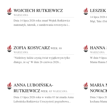
WOJCIECH RUTKIEWICZ
LESZEK
WARSZAWA
14 lipca 2026 
Dnia 14 lipca 2026 roku zmarł Wojtek Rutkiewicz
Mąż, Tata i Dz
matematyk, taternik, z zamiłowania rowerzysta i...
ZOFIA KOSYCARZ
HANNA 
WIEK: 88
WARSZAWA
WARSZAWA
"Niektórzy ludzie czynią świat wyjątkowym tylko
W dniu 9 lipc
dlatego, że są" W dniu 26 czerwca 2026...
Mama Hanna Sk
ANNA LUBOIŃSKA-
MARIA
RUTKIEWICZ
NOWAC
WIEK: 83
WARSZAWA
Dnia 13 lipca 2026 roku w wieku 83 lat zmarła Anna
Dnia 3 lipca 2
Luboińska-Rutkiewicz Uroczystość pogrzebowa...
kochana Mama 