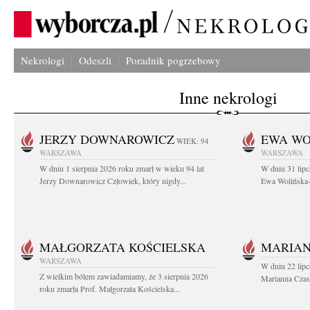
Nekrologi
Odeszli
Poradnik pogrzebowy
Inne nekrologi
JERZY DOWNAROWICZ
EWA WO
WIEK: 94
WARSZAWA
WARSZAWA
W dniu 1 sierpnia 2026 roku zmarł w wieku 94 lat
W dniu 31 lipc
Jerzy Downarowicz Człowiek, który nigdy...
Ewa Wolińska-W
MAŁGORZATA KOŚCIELSKA
MARIAN
WARSZAWA
W dniu 22 lipc
Z wielkim bólem zawiadamiamy, że 3 sierpnia 2026
Marianna Czas
roku zmarła Prof. Małgorzata Kościelska...