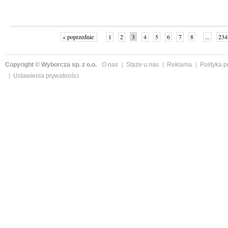
« poprzednie
1
2
3
4
5
6
7
8
...
234
Copyright © Wyborcza sp. z o.o.
O nas
Staże u nas
Reklama
Polityka 
Ustawienia prywatności