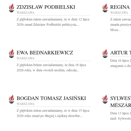
ZDZISŁAW PODBIELSKI
REGINA
WARSZAWA
WARSZAWA
Z głębokim żalem zawiadamiamy, że w dniu 12 lipca
Z żalem zawia
2026 zmarł Zdzisław Podbielski publicysta,...
zmarła przeży
Msza...
EWA BEDNARKIEWICZ
ARTUR 
WARSZAWA
Dnia 16 lipca 
Z głębokim bólem zawiadamiamy, że dnia 18 lipca
zmaganiu z cho
2026 roku, w dniu swoich urodzin, odeszła...
BOGDAN TOMASZ JASIŃSKI
SYLWES
WARSZAWA
MÉSZÁ
Z głębokim żelem zawiadamiamy, że w dniu 15 lipca
Dnia 13 lipca 
2026 roku zmarł po długiej i ciężkiej chorobie...
med. Sylwestra