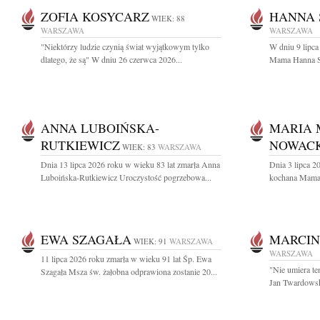
ZOFIA KOSYCARZ
HANNA 
WIEK: 88
WARSZAWA
WARSZAWA
"Niektórzy ludzie czynią świat wyjątkowym tylko
W dniu 9 lipc
dlatego, że są" W dniu 26 czerwca 2026...
Mama Hanna Sk
ANNA LUBOIŃSKA-
MARIA
RUTKIEWICZ
NOWAC
WIEK: 83
WARSZAWA
Dnia 13 lipca 2026 roku w wieku 83 lat zmarła Anna
Dnia 3 lipca 2
Luboińska-Rutkiewicz Uroczystość pogrzebowa...
kochana Mama 
EWA SZAGAŁA
MARCIN
WIEK: 91
WARSZAWA
WARSZAWA
11 lipca 2026 roku zmarła w wieku 91 lat Śp. Ewa
"Nie umiera te
Szagała Msza św. żałobna odprawiona zostanie 20...
Jan Twardowski