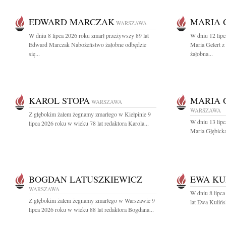
EDWARD MARCZAK
MARIA 
WARSZAWA
W dniu 8 lipca 2026 roku zmarł przeżywszy 89 lat
W dniu 12 lipc
Edward Marczak Nabożeństwo żałobne odbędzie
Maria Gelert 
się...
żałobna...
KAROL STOPA
MARIA 
WARSZAWA
WARSZAWA
Z głębokim żalem żegnamy zmarłego w Kiełpinie 9
W dniu 13 lipc
lipca 2026 roku w wieku 78 lat redaktora Karola...
Maria Głębicka
BOGDAN LATUSZKIEWICZ
EWA KU
WARSZAWA
W dniu 8 lipca
Z głębokim żalem żegnamy zmarłego w Warszawie 9
lat Ewa Kulińs
lipca 2026 roku w wieku 88 lat redaktora Bogdana...