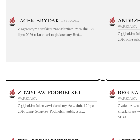
JACEK BRYDAK
ANDRZE
WARSZAWA
WARSZAWA
Z ogromnym smutkiem zawiadamiam, że w dniu 22
Z głębokim żal
lipca 2026 roku zmarł mój ukochany Brat...
2026 roku odsz
ZDZISŁAW PODBIELSKI
REGINA
WARSZAWA
WARSZAWA
Z głębokim żalem zawiadamiamy, że w dniu 12 lipca
Z żalem zawia
2026 zmarł Zdzisław Podbielski publicysta,...
zmarła przeży
Msza...