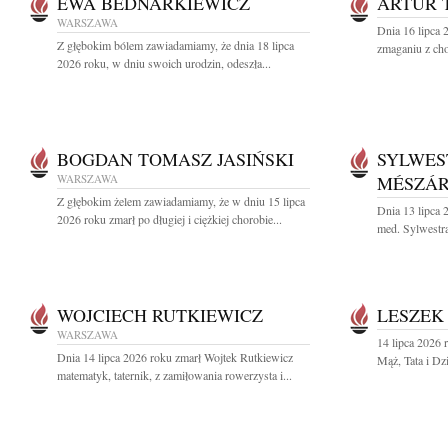
EWA BEDNARKIEWICZ
ARTUR 
WARSZAWA
Dnia 16 lipca 
Z głębokim bólem zawiadamiamy, że dnia 18 lipca
zmaganiu z cho
2026 roku, w dniu swoich urodzin, odeszła...
BOGDAN TOMASZ JASIŃSKI
SYLWES
WARSZAWA
MÉSZÁ
Z głębokim żelem zawiadamiamy, że w dniu 15 lipca
Dnia 13 lipca 
2026 roku zmarł po długiej i ciężkiej chorobie...
med. Sylwestra
WOJCIECH RUTKIEWICZ
LESZEK
WARSZAWA
14 lipca 2026 
Dnia 14 lipca 2026 roku zmarł Wojtek Rutkiewicz
Mąż, Tata i Dz
matematyk, taternik, z zamiłowania rowerzysta i...