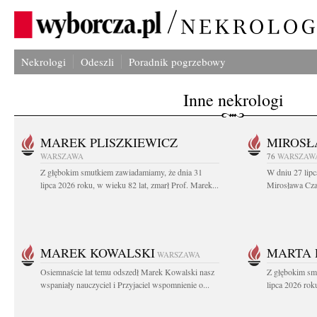
Nekrologi
Odeszli
Poradnik pogrzebowy
Inne nekrologi
MAREK PLISZKIEWICZ
MIROSŁ
WARSZAWA
76
WARSZAW
Z głębokim smutkiem zawiadamiamy, że dnia 31
W dniu 27 lipc
lipca 2026 roku, w wieku 82 lat, zmarł Prof. Marek...
Mirosława Czar
MAREK KOWALSKI
MARTA 
WARSZAWA
Osiemnaście lat temu odszedł Marek Kowalski nasz
Z głębokim sm
wspaniały nauczyciel i Przyjaciel wspomnienie o...
lipca 2026 roku