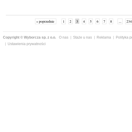
« poprzednie
1
2
3
4
5
6
7
8
...
234
Copyright © Wyborcza sp. z o.o.
O nas
Staże u nas
Reklama
Polityka 
Ustawienia prywatności