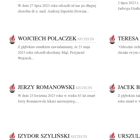
2 lipca 2023 r.
W dniu 27 lipca 2023 roku odszedł od nas po długiej
Jadwiga Gratko
chorobie dr n. med. Andrzej Zapolski-Downar...
WOJCIECH POLACZEK
TERESA
SZCZECIN
Z głębokim smutkiem zawiadamiamy, że 21 maja
"Odeszłaś cich
2023 roku odszedł ukochany Mąż, Przyjaciel
chciała swym o
Wojciech...
JERZY ROMANOWSKI
JACEK 
SZCZECIN
W dniu 23 kwietnia 2023 roku w wieku 83 lat zmarł
Z głębokim ża
Jerzy Romanowski lekarz anestezjolog,...
roku zmarł w w
IZYDOR SZYLIŃSKI
URSZUL
SZCZECIN