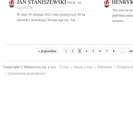
JAN STANISZEWSKI
HENRYK
WIEK: 88
SZCZECIN
"Na zawsze po
W dniu 20 sierpnia 2022 roku przeżywszy 88 lat
głębokim żale
odszedł z ziemskiego Świata mgr inż. Jan...
sierpnia...
« poprzednie
1
2
3
4
5
6
7
8
...
46
Copyright © Wyborcza sp. z o.o.
O nas
Staże u nas
Reklama
Polityka 
Ustawienia prywatności