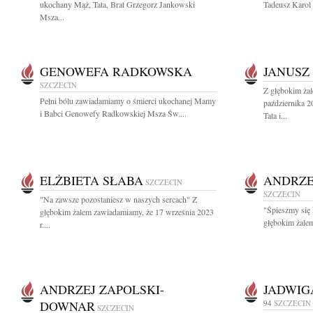
ukochany Mąż, Tata, Brat Grzegorz Jankowski
Tadeusz Karol 
Msza...
GENOWEFA RADKOWSKA
JANUSZ
SZCZECIN
Z głębokim ża
Pełni bólu zawiadamiamy o śmierci ukochanej Mamy
października 
i Babci Genowefy Radkowskiej Msza Św....
Tata i...
ELŻBIETA SŁABA
ANDRZE
SZCZECIN
SZCZECIN
"Na zawsze pozostaniesz w naszych sercach" Z
"Śpieszmy się 
głębokim żalem zawiadamiamy, że 17 września 2023
głębokim żalem
r....
ANDRZEJ ZAPOLSKI-
JADWIG
DOWNAR
94
SZCZECIN
SZCZECIN