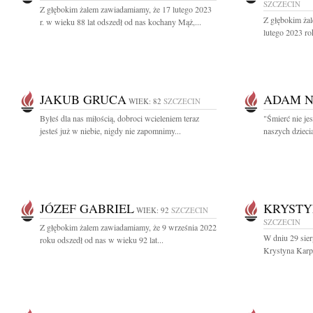
SZCZECIN
Z głębokim żalem zawiadamiamy, że 17 lutego 2023
Z głębokim ża
r. w wieku 88 lat odszedł od nas kochany Mąż,...
lutego 2023 ro
JAKUB GRUCA
ADAM 
WIEK: 82
SZCZECIN
Byłeś dla nas miłością, dobroci wcieleniem teraz
"Śmierć nie je
jesteś już w niebie, nigdy nie zapomnimy...
naszych dzieci
JÓZEF GABRIEL
KRYSTY
WIEK: 92
SZCZECIN
SZCZECIN
Z głębokim żalem zawiadamiamy, że 9 września 2022
W dniu 29 sier
roku odszedł od nas w wieku 92 lat...
Krystyna Karpi