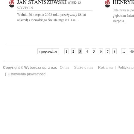
JAN STANISZEWSKI
HENRYK
WIEK: 88
SZCZECIN
"Na zawsze po
W dniu 20 sierpnia 2022 roku przeżywszy 88 lat
głębokim żale
odszedł z ziemskiego Świata mgr inż. Jan...
sierpnia...
« poprzednie
1
2
3
4
5
6
7
8
...
46
Copyright © Wyborcza sp. z o.o.
O nas
Staże u nas
Reklama
Polityka 
Ustawienia prywatności