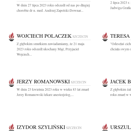
2 lipca 2023 r.
W dniu 27 lipca 2023 roku odszedł od nas po długiej
Jadwiga Gratko
chorobie dr n. med. Andrzej Zapolski-Downar...
WOJCIECH POLACZEK
TERESA
SZCZECIN
Z głębokim smutkiem zawiadamiamy, że 21 maja
"Odeszłaś cich
2023 roku odszedł ukochany Mąż, Przyjaciel
chciała swym o
Wojciech...
JERZY ROMANOWSKI
JACEK 
SZCZECIN
W dniu 23 kwietnia 2023 roku w wieku 83 lat zmarł
Z głębokim ża
Jerzy Romanowski lekarz anestezjolog,...
roku zmarł w w
IZYDOR SZYLIŃSKI
URSZUL
SZCZECIN