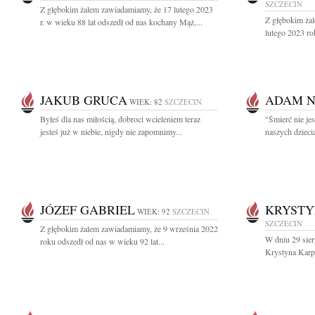
SZCZECIN
Z głębokim żalem zawiadamiamy, że 17 lutego 2023
Z głębokim ża
r. w wieku 88 lat odszedł od nas kochany Mąż,...
lutego 2023 ro
JAKUB GRUCA
ADAM 
WIEK: 82
SZCZECIN
Byłeś dla nas miłością, dobroci wcieleniem teraz
"Śmierć nie je
jesteś już w niebie, nigdy nie zapomnimy...
naszych dzieci
JÓZEF GABRIEL
KRYSTY
WIEK: 92
SZCZECIN
SZCZECIN
Z głębokim żalem zawiadamiamy, że 9 września 2022
W dniu 29 sier
roku odszedł od nas w wieku 92 lat...
Krystyna Karpi