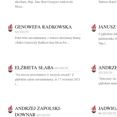
ukochany Mąż, Tata, Brat Grzegorz Jankowski
Tadeusz Karol 
Msza...
GENOWEFA RADKOWSKA
JANUSZ
SZCZECIN
Z głębokim ża
Pełni bólu zawiadamiamy o śmierci ukochanej Mamy
października 
i Babci Genowefy Radkowskiej Msza Św....
Tata i...
ELŻBIETA SŁABA
ANDRZE
SZCZECIN
SZCZECIN
"Na zawsze pozostaniesz w naszych sercach" Z
"Śpieszmy się 
głębokim żalem zawiadamiamy, że 17 września 2023
głębokim żalem
r....
ANDRZEJ ZAPOLSKI-
JADWIG
DOWNAR
94
SZCZECIN
SZCZECIN