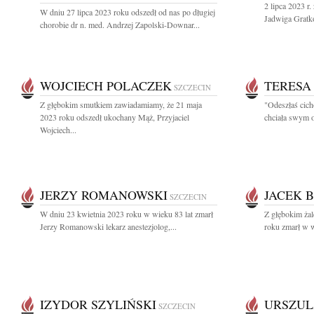
2 lipca 2023 r.
W dniu 27 lipca 2023 roku odszedł od nas po długiej
Jadwiga Gratko
chorobie dr n. med. Andrzej Zapolski-Downar...
WOJCIECH POLACZEK
TERESA
SZCZECIN
Z głębokim smutkiem zawiadamiamy, że 21 maja
"Odeszłaś cich
2023 roku odszedł ukochany Mąż, Przyjaciel
chciała swym o
Wojciech...
JERZY ROMANOWSKI
JACEK 
SZCZECIN
W dniu 23 kwietnia 2023 roku w wieku 83 lat zmarł
Z głębokim ża
Jerzy Romanowski lekarz anestezjolog,...
roku zmarł w w
IZYDOR SZYLIŃSKI
URSZUL
SZCZECIN