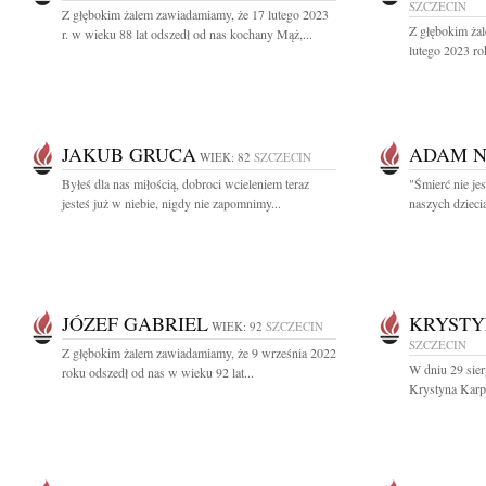
SZCZECIN
Z głębokim żalem zawiadamiamy, że 17 lutego 2023
Z głębokim ża
r. w wieku 88 lat odszedł od nas kochany Mąż,...
lutego 2023 ro
JAKUB GRUCA
ADAM 
WIEK: 82
SZCZECIN
Byłeś dla nas miłością, dobroci wcieleniem teraz
"Śmierć nie je
jesteś już w niebie, nigdy nie zapomnimy...
naszych dzieci
JÓZEF GABRIEL
KRYSTY
WIEK: 92
SZCZECIN
SZCZECIN
Z głębokim żalem zawiadamiamy, że 9 września 2022
W dniu 29 sier
roku odszedł od nas w wieku 92 lat...
Krystyna Karpi