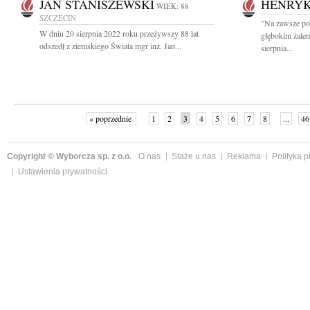
JAN STANISZEWSKI
HENRYK
WIEK: 88
SZCZECIN
"Na zawsze po
W dniu 20 sierpnia 2022 roku przeżywszy 88 lat
głębokim żale
odszedł z ziemskiego Świata mgr inż. Jan...
sierpnia...
« poprzednie
1
2
3
4
5
6
7
8
...
46
Copyright © Wyborcza sp. z o.o.
O nas
Staże u nas
Reklama
Polityka 
Ustawienia prywatności