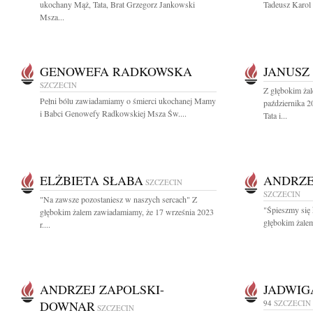
ukochany Mąż, Tata, Brat Grzegorz Jankowski
Tadeusz Karol 
Msza...
GENOWEFA RADKOWSKA
JANUSZ
SZCZECIN
Z głębokim ża
Pełni bólu zawiadamiamy o śmierci ukochanej Mamy
października 
i Babci Genowefy Radkowskiej Msza Św....
Tata i...
ELŻBIETA SŁABA
ANDRZE
SZCZECIN
SZCZECIN
"Na zawsze pozostaniesz w naszych sercach" Z
"Śpieszmy się 
głębokim żalem zawiadamiamy, że 17 września 2023
głębokim żalem
r....
ANDRZEJ ZAPOLSKI-
JADWIG
DOWNAR
94
SZCZECIN
SZCZECIN