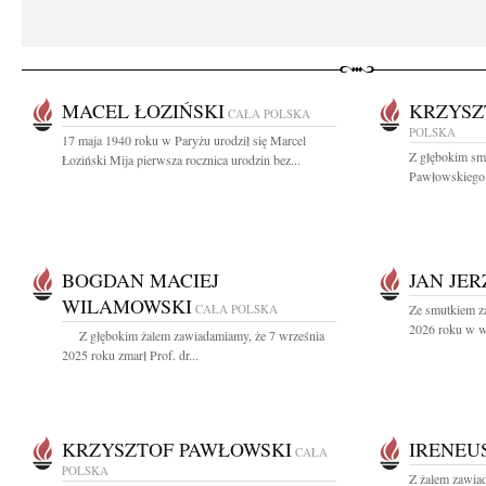
MACEL ŁOZIŃSKI
KRZYSZ
CAŁA POLSKA
POLSKA
17 maja 1940 roku w Paryżu urodził się Marcel
Z głębokim sm
Łoziński Mija pierwsza rocznica urodzin bez...
Pawłowskiego W
BOGDAN MACIEJ
JAN JE
WILAMOWSKI
CAŁA POLSKA
Ze smutkiem z
2026 roku w wi
Z głębokim żalem zawiadamiamy, że 7 września
2025 roku zmarł Prof. dr...
KRZYSZTOF PAWŁOWSKI
IRENEU
CAŁA
POLSKA
Z żalem zawia