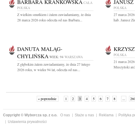
BARBARA KRANKOWSKA
JANUSZ
CAŁA
POLSKA
POLSKA
Z wielkim smutkiem i żalem zawiadamiamy, że dnia
27 marca 2026 
28 marca 2026 roku odeszła od nas Barbara...
hab. Janusz Zi
DANUTA MALĄG-
KRZYSZ
CHYLIŃSKA
POLSKA
WIEK: 94
WARSZAWA
21 marca 2026 
Z głębokim żalem zawiadamiamy, że dnia 27 lutego
Muszyński archi
2026 roku, w wieku 94 lat, odeszła od nas...
« poprzednie
1
2
3
4
5
6
7
8
...
26
Copyright © Wyborcza sp. z o.o.
O nas
Staże u nas
Reklama
Polityka 
Ustawienia prywatności