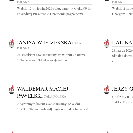
POLSKA
POLSKA
W dniu 13 kwietnia 2026 roku, zmarł w wieku 99 lat
W dniu 2 kwiet
dr Andrzej Pląskowski Ceremonia pogrzebowa...
Grzegorz Oziem
JANINA WIECZERSKA
HALINA
CAŁA
POLSKA
29 marca 2026 
Ze smutkiem zawiadamiamy, że w dniu 26 marca
Skalik z domu
2026 w wieku 94 lat odeszła od nas...
i...
WALDEMAR MACIEJ
JERZY 
PAWELSKI
CAŁA POLSKA
Urodzony na Wo
1943 r. Poprze
Z ogromnym bólem zawiadamiamy, że w dniu
27.03.2026 roku odszedł nagle nasz ukochany brat...