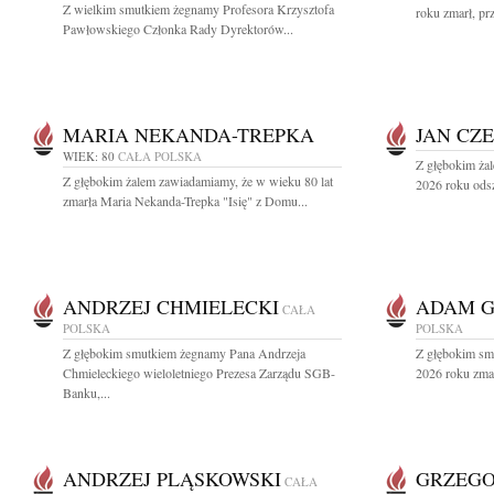
Z wielkim smutkiem żegnamy Profesora Krzysztofa
roku zmarł, pr
Pawłowskiego Członka Rady Dyrektorów...
MARIA NEKANDA-TREPKA
JAN CZ
WIEK: 80
CAŁA POLSKA
Z głębokim ża
Z głębokim żalem zawiadamiamy, że w wieku 80 lat
2026 roku odsze
zmarła Maria Nekanda-Trepka "Isię" z Domu...
ANDRZEJ CHMIELECKI
ADAM G
CAŁA
POLSKA
POLSKA
Z głębokim smutkiem żegnamy Pana Andrzeja
Z głębokim sm
Chmieleckiego wieloletniego Prezesa Zarządu SGB-
2026 roku zmar
Banku,...
ANDRZEJ PLĄSKOWSKI
GRZEGO
CAŁA