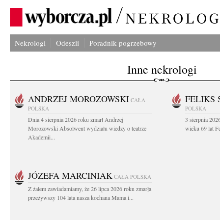
Nekrologi
Odeszli
Poradnik pogrzebowy
Inne nekrologi
ANDRZEJ MOROZOWSKI
FELIKS 
CAŁA
POLSKA
POLSKA
Dnia 4 sierpnia 2026 roku zmarł Andrzej
3 sierpnia 20
Morozowski Absolwent wydziału wiedzy o teatrze
wieku 69 lat Fe
Akademii...
JÓZEFA MARCINIAK
CAŁA POLSKA
Z żalem zawiadamiamy, że 26 lipca 2026 roku zmarła
przeżywszy 104 lata nasza kochana Mama i...