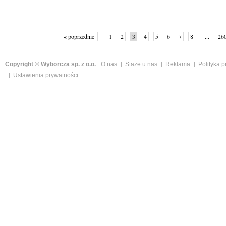
« poprzednie
1
2
3
4
5
6
7
8
...
26
Copyright © Wyborcza sp. z o.o.
O nas
Staże u nas
Reklama
Polityka 
Ustawienia prywatności