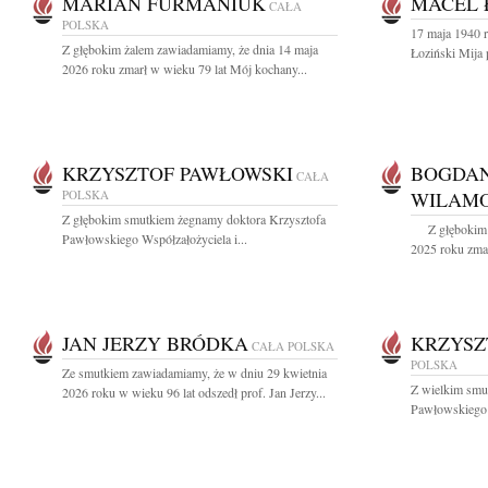
MARIAN FURMANIUK
MACEL 
CAŁA
POLSKA
17 maja 1940 r
Z głębokim żalem zawiadamiamy, że dnia 14 maja
Łoziński Mija 
2026 roku zmarł w wieku 79 lat Mój kochany...
KRZYSZTOF PAWŁOWSKI
BOGDAN
CAŁA
POLSKA
WILAM
Z głębokim smutkiem żegnamy doktora Krzysztofa
Z głębokim ż
Pawłowskiego Współzałożyciela i...
2025 roku zmarł
JAN JERZY BRÓDKA
KRZYSZ
CAŁA POLSKA
POLSKA
Ze smutkiem zawiadamiamy, że w dniu 29 kwietnia
Z wielkim smu
2026 roku w wieku 96 lat odszedł prof. Jan Jerzy...
Pawłowskiego 