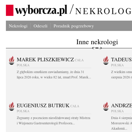
Nekrologi
Odeszli
Poradnik pogrzebowy
Inne nekrologi
MAREK PLISZKIEWICZ
TADEUS
CAŁA
POLSKA
POLSKA
Z głębokim smutkiem zawiadamiamy, że dnia 31
Z wielkim smu
lipca 2026 roku, w wieku 82 lat, zmarł Prof. Marek...
sierpnia 2026 r
EUGENIUSZ BUTRUK
ANDRZE
CAŁA
POLSKA
POLSKA
Żegnamy z poczuciem nieodżałowanej straty Mistrza
Dnia 4 sierpni
i Wizjonera Gastroenterologii Profesora...
Morozowski Ab
Akademii...