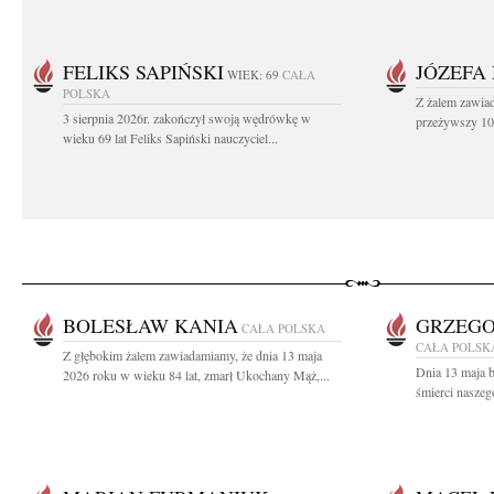
FELIKS SAPIŃSKI
JÓZEFA
WIEK: 69
CAŁA
POLSKA
Z żalem zawiad
3 sierpnia 2026r. zakończył swoją wędrówkę w
przeżywszy 104
wieku 69 lat Feliks Sapiński nauczyciel...
BOLESŁAW KANIA
GRZEGO
CAŁA POLSKA
CAŁA POLSK
Z głębokim żalem zawiadamiamy, że dnia 13 maja
Dnia 13 maja br
2026 roku w wieku 84 lat, zmarł Ukochany Mąż,...
śmierci naszeg