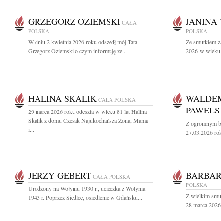
GRZEGORZ OZIEMSKI
JANINA
CAŁA
POLSKA
POLSKA
W dniu 2 kwietnia 2026 roku odszedł mój Tata
Ze smutkiem z
Grzegorz Oziemski o czym informuję ze...
2026 w wieku 9
HALINA SKALIK
WALDEM
CAŁA POLSKA
PAWELS
29 marca 2026 roku odeszła w wieku 81 lat Halina
Skalik z domu Czesak Najukochańsza Żona, Mama
Z ogromnym bó
i...
27.03.2026 rok
JERZY GEBERT
BARBA
CAŁA POLSKA
POLSKA
Urodzony na Wołyniu 1930 r., ucieczka z Wołynia
Z wielkim smu
1943 r. Poprzez Siedlce, osiedlenie w Gdańsku...
28 marca 2026 