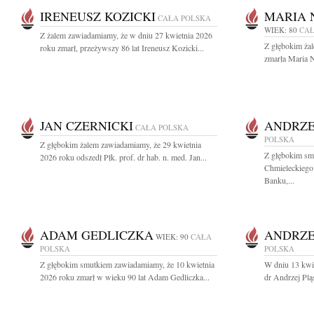
IRENEUSZ KOZICKI
MARIA 
CAŁA POLSKA
WIEK: 80
CAŁ
Z żalem zawiadamiamy, że w dniu 27 kwietnia 2026
Z głębokim ża
roku zmarł, przeżywszy 86 lat Ireneusz Kozicki...
zmarła Maria N
JAN CZERNICKI
ANDRZE
CAŁA POLSKA
POLSKA
Z głębokim żalem zawiadamiamy, że 29 kwietnia
Z głębokim sm
2026 roku odszedł Płk. prof. dr hab. n. med. Jan...
Chmieleckiego
Banku,...
ADAM GEDLICZKA
ANDRZE
WIEK: 90
CAŁA
POLSKA
POLSKA
Z głębokim smutkiem zawiadamiamy, że 10 kwietnia
W dniu 13 kwie
2026 roku zmarł w wieku 90 lat Adam Gedliczka...
dr Andrzej Pl