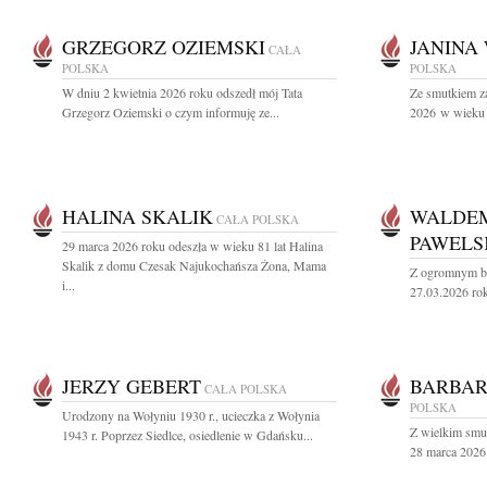
GRZEGORZ OZIEMSKI
JANINA
CAŁA
POLSKA
POLSKA
W dniu 2 kwietnia 2026 roku odszedł mój Tata
Ze smutkiem z
Grzegorz Oziemski o czym informuję ze...
2026 w wieku 9
HALINA SKALIK
WALDEM
CAŁA POLSKA
PAWELS
29 marca 2026 roku odeszła w wieku 81 lat Halina
Skalik z domu Czesak Najukochańsza Żona, Mama
Z ogromnym bó
i...
27.03.2026 rok
JERZY GEBERT
BARBA
CAŁA POLSKA
POLSKA
Urodzony na Wołyniu 1930 r., ucieczka z Wołynia
Z wielkim smu
1943 r. Poprzez Siedlce, osiedlenie w Gdańsku...
28 marca 2026 