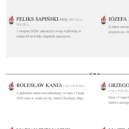
FELIKS SAPIŃSKI
JÓZEFA
WIEK: 69
CAŁA
POLSKA
Z żalem zawiad
3 sierpnia 2026r. zakończył swoją wędrówkę w
przeżywszy 104
wieku 69 lat Feliks Sapiński nauczyciel...
BOLESŁAW KANIA
GRZEGO
CAŁA POLSKA
CAŁA POLSK
Z głębokim żalem zawiadamiamy, że dnia 13 maja
Dnia 13 maja br
2026 roku w wieku 84 lat, zmarł Ukochany Mąż,...
śmierci naszeg