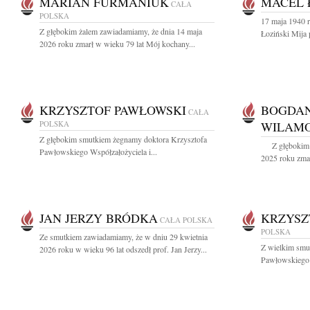
MARIAN FURMANIUK
MACEL 
CAŁA
POLSKA
17 maja 1940 r
Z głębokim żalem zawiadamiamy, że dnia 14 maja
Łoziński Mija 
2026 roku zmarł w wieku 79 lat Mój kochany...
KRZYSZTOF PAWŁOWSKI
BOGDAN
CAŁA
POLSKA
WILAM
Z głębokim smutkiem żegnamy doktora Krzysztofa
Z głębokim ż
Pawłowskiego Współzałożyciela i...
2025 roku zmarł
JAN JERZY BRÓDKA
KRZYSZ
CAŁA POLSKA
POLSKA
Ze smutkiem zawiadamiamy, że w dniu 29 kwietnia
Z wielkim smu
2026 roku w wieku 96 lat odszedł prof. Jan Jerzy...
Pawłowskiego 