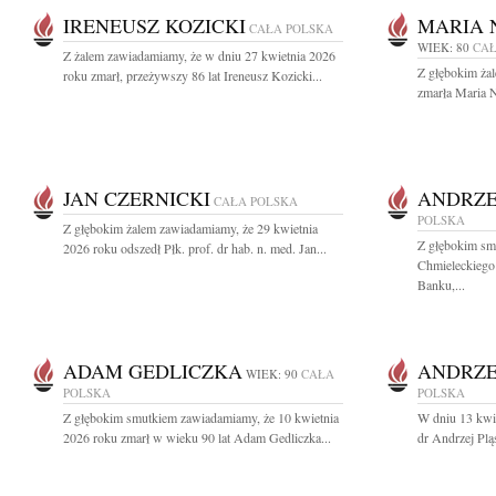
IRENEUSZ KOZICKI
MARIA 
CAŁA POLSKA
WIEK: 80
CAŁ
Z żalem zawiadamiamy, że w dniu 27 kwietnia 2026
Z głębokim ża
roku zmarł, przeżywszy 86 lat Ireneusz Kozicki...
zmarła Maria N
JAN CZERNICKI
ANDRZE
CAŁA POLSKA
POLSKA
Z głębokim żalem zawiadamiamy, że 29 kwietnia
Z głębokim sm
2026 roku odszedł Płk. prof. dr hab. n. med. Jan...
Chmieleckiego
Banku,...
ADAM GEDLICZKA
ANDRZE
WIEK: 90
CAŁA
POLSKA
POLSKA
Z głębokim smutkiem zawiadamiamy, że 10 kwietnia
W dniu 13 kwie
2026 roku zmarł w wieku 90 lat Adam Gedliczka...
dr Andrzej Pl