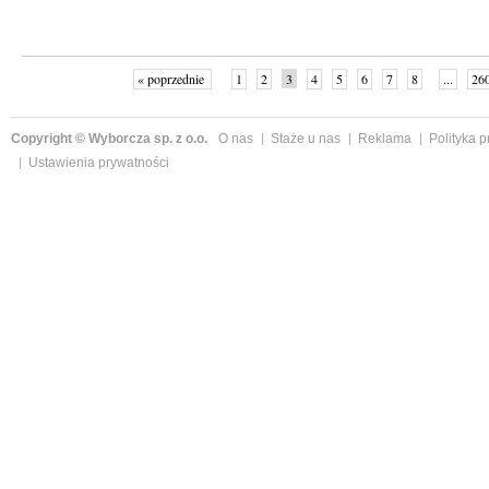
« poprzednie
1
2
3
4
5
6
7
8
...
26
Copyright © Wyborcza sp. z o.o.
O nas
Staże u nas
Reklama
Polityka 
Ustawienia prywatności