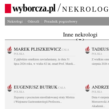
Nekrologi
Odeszli
Poradnik pogrzebowy
Inne nekrologi
MAREK PLISZKIEWICZ
TADEUS
CAŁA
POLSKA
POLSKA
Z głębokim smutkiem zawiadamiamy, że dnia 31
Z wielkim smu
lipca 2026 roku, w wieku 82 lat, zmarł Prof. Marek...
sierpnia 2026 r
EUGENIUSZ BUTRUK
ANDRZE
CAŁA
POLSKA
POLSKA
Żegnamy z poczuciem nieodżałowanej straty Mistrza
Dnia 4 sierpni
i Wizjonera Gastroenterologii Profesora...
Morozowski Ab
Akademii...