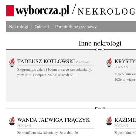
Nekrologi
Odeszli
Poradnik pogrzebowy
Inne nekrologi
TADEUSZ KOTŁOWSKI
KRYST
POZNAŃ
POZNAŃ
Z ogromnym żalem i bólem w sercu zawiadamiamy,
Z głębokim żal
że w dniu 3 sierpnia 2026 r. odszedł od...
2026 w wieku 9
WANDA JADWIGA FRĄCZYK
KAZIMI
POZNAŃ
POZNAŃ
Ze smutkiem zawiadamiamy, że w dniu 26
Z głębokim bó