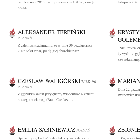
października 2025 roku, przeżywszy 101 lat, zmarła
listopada 2025
nasza...
ALEKSANDER TERPIŃSKI
KRYSTY
POZNAŃ
GOŁEM
Z żalem zawiadamiamy, że w dniu 30 października
"Nie umiera te
2025 roku zmarł po długiej chorobie nasz...
żywych" Z głę
zawiadamiamy,.
CZESŁAW WALIGÓRSKI
MARIAN
WIEK: 96
POZNAŃ
Dnia 22 paździ
Z głębokim żalem przyjęliśmy wiadomość o śmierci
Iwanowicz uro
naszego kochanego Brata Czesława...
EMILIA SABINIEWICZ
ZBIGNI
POZNAŃ
Śpieszmy się kochać ludzi, tak szybko odchodzą....
"Bóg widzi śmi