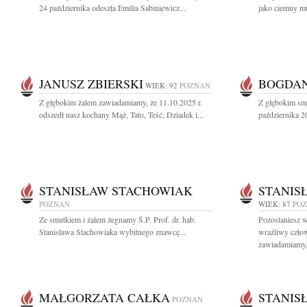
24 października odeszła Emilia Sabiniewicz...
jako ciemny mu
JANUSZ ZBIERSKI
BOGDAN
WIEK: 92
POZNAŃ
Z głębokim żalem zawiadamiamy, że 11.10.2025 r.
Z głębokim sm
odszedł nasz kochany Mąż, Tato, Teść, Dziadek i...
października 2
STANISŁAW STACHOWIAK
STANIS
POZNAŃ
WIEK: 87
PO
Ze smutkiem i żalem żegnamy Ś.P. Prof. dr. hab.
Pozostaniesz w
Stanisława Stachowiaka wybitnego znawcę...
wrażliwy czło
zawiadamiamy, 
MAŁGORZATA CAŁKA
STANIS
POZNAŃ