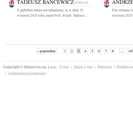
TADEUSZ BANCEWICZ
ANDRZE
POZNAŃ
Z głębokim żalem zawiadamiamy, że w dniu 15
Fiat voluntas 
września 2025 roku zmarł Prof. dr hab. Tadeusz...
września 2025 
« poprzednie
1
2
3
4
5
6
7
8
...
10
Copyright © Wyborcza sp. z o.o.
O nas
Staże u nas
Reklama
Polityka 
Ustawienia prywatności