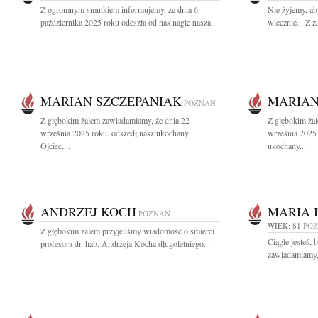
Z ogromnym smutkiem informujemy, że dnia 6
Nie żyjemy, ab
października 2025 roku odeszła od nas nagle nasza...
wiecznie... Z 
MARIAN SZCZEPANIAK
MARIAN
POZNAŃ
Z głębokim żalem zawiadamiamy, że dnia 22
Z głębokim ża
września 2025 roku. odszedł nasz ukochany
września 2025 
Ojciec,...
ukochany...
ANDRZEJ KOCH
MARIA 
POZNAŃ
WIEK: 81
PO
Z głębokim żalem przyjęliśmy wiadomość o śmierci
Ciągle jesteś, 
profesora dr. hab. Andrzeja Kocha długoletniego...
zawiadamiamy, 