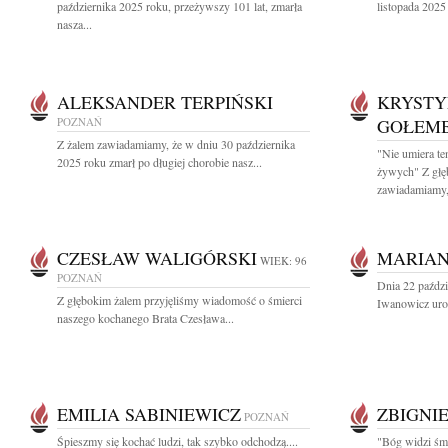
października 2025 roku, przeżywszy 101 lat, zmarła
listopada 2025
nasza...
ALEKSANDER TERPIŃSKI
KRYSTY
POZNAŃ
GOŁEM
Z żalem zawiadamiamy, że w dniu 30 października
"Nie umiera te
2025 roku zmarł po długiej chorobie nasz...
żywych" Z głę
zawiadamiamy,.
CZESŁAW WALIGÓRSKI
MARIAN
WIEK: 96
POZNAŃ
Dnia 22 paździ
Z głębokim żalem przyjęliśmy wiadomość o śmierci
Iwanowicz uro
naszego kochanego Brata Czesława...
EMILIA SABINIEWICZ
ZBIGNI
POZNAŃ
Śpieszmy się kochać ludzi, tak szybko odchodzą....
"Bóg widzi śmi