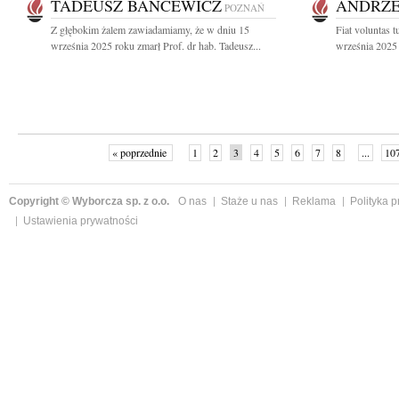
TADEUSZ BANCEWICZ
ANDRZE
POZNAŃ
Z głębokim żalem zawiadamiamy, że w dniu 15
Fiat voluntas 
września 2025 roku zmarł Prof. dr hab. Tadeusz...
września 2025 
« poprzednie
1
2
3
4
5
6
7
8
...
10
Copyright © Wyborcza sp. z o.o.
O nas
Staże u nas
Reklama
Polityka 
Ustawienia prywatności