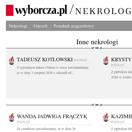
Nekrologi
Odeszli
Poradnik pogrzebowy
Inne nekrologi
TADEUSZ KOTŁOWSKI
KRYST
POZNAŃ
POZNAŃ
Z ogromnym żalem i bólem w sercu zawiadamiamy,
Z głębokim żal
że w dniu 3 sierpnia 2026 r. odszedł od...
2026 w wieku 9
WANDA JADWIGA FRĄCZYK
KAZIMI
POZNAŃ
POZNAŃ
Ze smutkiem zawiadamiamy, że w dniu 26
Z głębokim bó