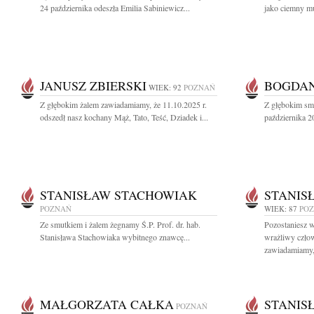
24 października odeszła Emilia Sabiniewicz...
jako ciemny mu
JANUSZ ZBIERSKI
BOGDAN
WIEK: 92
POZNAŃ
Z głębokim żalem zawiadamiamy, że 11.10.2025 r.
Z głębokim sm
odszedł nasz kochany Mąż, Tato, Teść, Dziadek i...
października 2
STANISŁAW STACHOWIAK
STANIS
POZNAŃ
WIEK: 87
PO
Ze smutkiem i żalem żegnamy Ś.P. Prof. dr. hab.
Pozostaniesz w
Stanisława Stachowiaka wybitnego znawcę...
wrażliwy czło
zawiadamiamy, 
MAŁGORZATA CAŁKA
STANIS
POZNAŃ