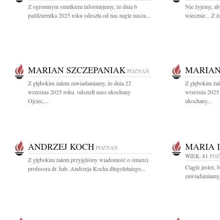
Z ogromnym smutkiem informujemy, że dnia 6
Nie żyjemy, ab
października 2025 roku odeszła od nas nagle nasza...
wiecznie... Z 
MARIAN SZCZEPANIAK
MARIAN
POZNAŃ
Z głębokim żalem zawiadamiamy, że dnia 22
Z głębokim ża
września 2025 roku. odszedł nasz ukochany
września 2025 
Ojciec,...
ukochany...
ANDRZEJ KOCH
MARIA 
POZNAŃ
WIEK: 81
PO
Z głębokim żalem przyjęliśmy wiadomość o śmierci
Ciągle jesteś, 
profesora dr. hab. Andrzeja Kocha długoletniego...
zawiadamiamy, 