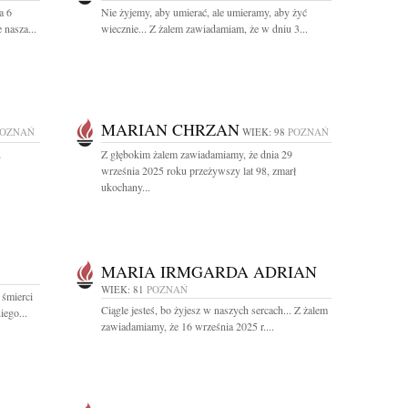
a 6
Nie żyjemy, aby umierać, ale umieramy, aby żyć
 nasza...
wiecznie... Z żalem zawiadamiam, że w dniu 3...
MARIAN CHRZAN
POZNAŃ
WIEK: 98
POZNAŃ
2
Z głębokim żalem zawiadamiamy, że dnia 29
września 2025 roku przeżywszy lat 98, zmarł
ukochany...
MARIA IRMGARDA ADRIAN
WIEK: 81
POZNAŃ
 śmierci
Ciągle jesteś, bo żyjesz w naszych sercach... Z żalem
iego...
zawiadamiamy, że 16 września 2025 r....