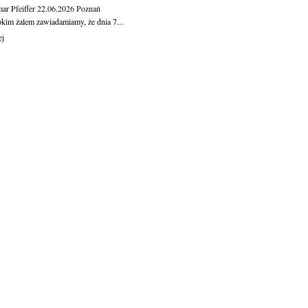
ar Pfeiffer
22.06.2026
Poznań
okim żalem zawiadamiamy, że dnia 7...
ej