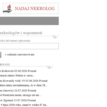
 nekrologów i wspomnień
wisko lub numer ogłoszenia:
+ szukanie zaawansowane
KROLOGI
z Kotłowski
05.08.2026
Poznań
mnym żalem i bólem w sercu...
yna Kowandy
wiek: 93
03.08.2026
Poznań
okim żalem zawiadamiamy, że w dniu 28...
na Janowicz
24.07.2026
Poznań
st Pasterzem moim, niczego mi nie...
ew Zygmunt
15.07.2026
Poznań
9 lipca 2026 roku, zmarł w wieku 87 lat...