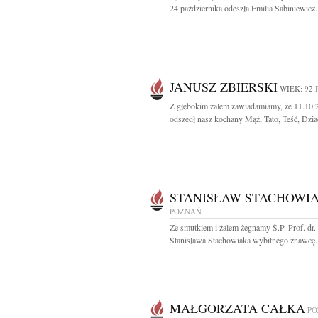
24 października odeszła Emilia Sabiniewicz.
JANUSZ ZBIERSKI
WIEK: 92
Z głębokim żalem zawiadamiamy, że 11.10.2
odszedł nasz kochany Mąż, Tato, Teść, Dziad
STANISŁAW STACHOWI
POZNAŃ
Ze smutkiem i żalem żegnamy Ś.P. Prof. dr.
Stanisława Stachowiaka wybitnego znawcę..
MAŁGORZATA CAŁKA
PO