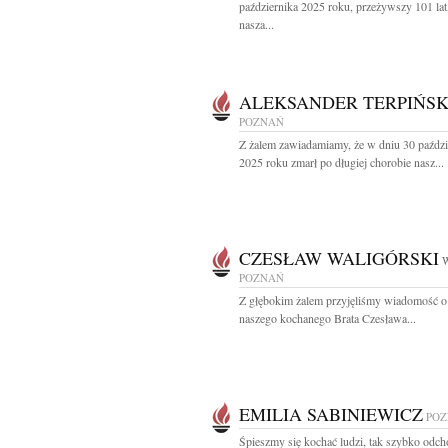
października 2025 roku, przeżywszy 101 lat
nasza...
ALEKSANDER TERPIŃSK
POZNAŃ
Z żalem zawiadamiamy, że w dniu 30 paździ
2025 roku zmarł po długiej chorobie nasz...
CZESŁAW WALIGÓRSKI
W
POZNAŃ
Z głębokim żalem przyjęliśmy wiadomość o
naszego kochanego Brata Czesława...
EMILIA SABINIEWICZ
PO
Śpieszmy się kochać ludzi, tak szybko odcho