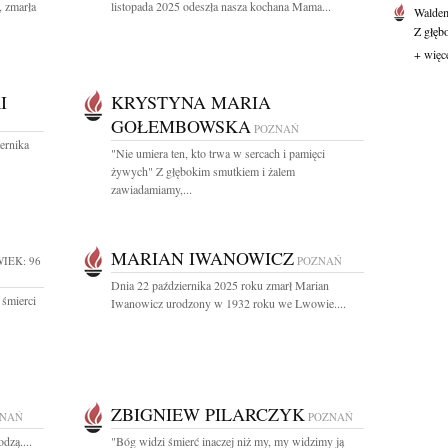
, zmarła
listopada 2025 odeszła nasza kochana Mama...
Waldem
Z głęb
+ więc
I
KRYSTYNA MARIA
GOŁEMBOWSKA
POZNAŃ
ernika
"Nie umiera ten, kto trwa w sercach i pamięci
żywych" Z głębokim smutkiem i żalem
zawiadamiamy,...
MARIAN IWANOWICZ
IEK: 96
POZNAŃ
Dnia 22 października 2025 roku zmarł Marian
 śmierci
Iwanowicz urodzony w 1932 roku we Lwowie....
ZBIGNIEW PILARCZYK
ZNAŃ
POZNAŃ
dzą....
"Bóg widzi śmierć inaczej niż my, my widzimy ją