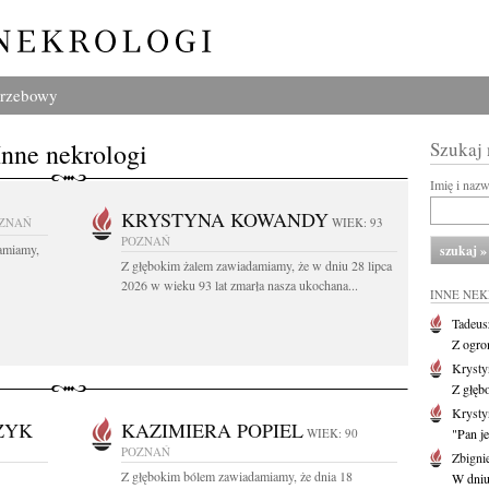
grzebowy
Inne nekrologi
Szukaj
Imię i naz
KRYSTYNA KOWANDY
ZNAŃ
WIEK: 93
POZNAŃ
amiamy,
Z głębokim żalem zawiadamiamy, że w dniu 28 lipca
2026 w wieku 93 lat zmarła nasza ukochana...
INNE NE
Tadeus
Z ogro
Kryst
Z głęb
Krysty
ZYK
KAZIMIERA POPIEL
WIEK: 90
"Pan je
POZNAŃ
Zbigni
Z głębokim bólem zawiadamiamy, że dnia 18
W dniu 