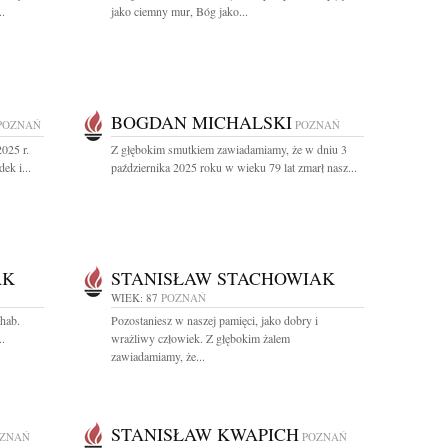
..
jako ciemny mur, Bóg jako...
BOGDAN MICHALSKI
POZNAŃ
POZNAŃ
025 r.
Z głębokim smutkiem zawiadamiamy, że w dniu 3
ek i...
października 2025 roku w wieku 79 lat zmarł nasz...
AK
STANISŁAW STACHOWIAK
WIEK: 87
POZNAŃ
 hab.
Pozostaniesz w naszej pamięci, jako dobry i
.
wrażliwy człowiek. Z głębokim żalem
zawiadamiamy, że...
STANISŁAW KWAPICH
ZNAŃ
POZNAŃ