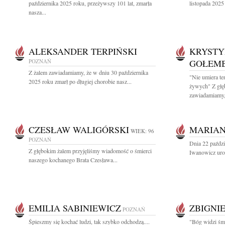
października 2025 roku, przeżywszy 101 lat, zmarła
listopada 2025
nasza...
ALEKSANDER TERPIŃSKI
KRYSTY
POZNAŃ
GOŁEM
Z żalem zawiadamiamy, że w dniu 30 października
"Nie umiera te
2025 roku zmarł po długiej chorobie nasz...
żywych" Z głę
zawiadamiamy,.
CZESŁAW WALIGÓRSKI
MARIAN
WIEK: 96
POZNAŃ
Dnia 22 paździ
Z głębokim żalem przyjęliśmy wiadomość o śmierci
Iwanowicz uro
naszego kochanego Brata Czesława...
EMILIA SABINIEWICZ
ZBIGNI
POZNAŃ
Śpieszmy się kochać ludzi, tak szybko odchodzą....
"Bóg widzi śmi