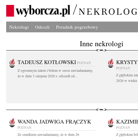
Nekrologi
Odeszli
Poradnik pogrzebowy
Inne nekrologi
TADEUSZ KOTŁOWSKI
KRYST
POZNAŃ
POZNAŃ
Z ogromnym żalem i bólem w sercu zawiadamiamy,
Z głębokim żal
że w dniu 3 sierpnia 2026 r. odszedł od...
2026 w wieku 9
WANDA JADWIGA FRĄCZYK
KAZIMI
POZNAŃ
POZNAŃ
Ze smutkiem zawiadamiamy, że w dniu 26
Z głębokim bó