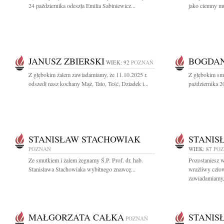
24 października odeszła Emilia Sabiniewicz...
jako ciemny mu
JANUSZ ZBIERSKI
BOGDAN
WIEK: 92
POZNAŃ
Z głębokim żalem zawiadamiamy, że 11.10.2025 r.
Z głębokim sm
odszedł nasz kochany Mąż, Tato, Teść, Dziadek i...
października 2
STANISŁAW STACHOWIAK
STANIS
POZNAŃ
WIEK: 87
PO
Ze smutkiem i żalem żegnamy Ś.P. Prof. dr. hab.
Pozostaniesz w
Stanisława Stachowiaka wybitnego znawcę...
wrażliwy czło
zawiadamiamy, 
MAŁGORZATA CAŁKA
STANIS
POZNAŃ