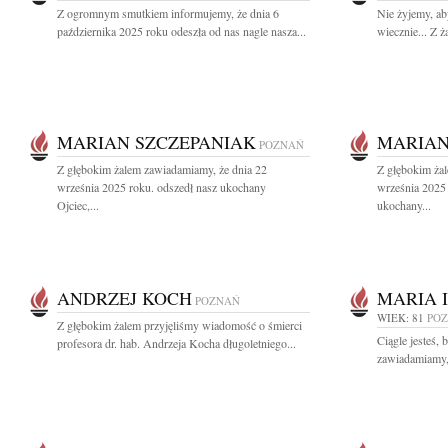
Z ogromnym smutkiem informujemy, że dnia 6
Nie żyjemy, ab
października 2025 roku odeszła od nas nagle nasza...
wiecznie... Z 
MARIAN SZCZEPANIAK
MARIAN
POZNAŃ
Z głębokim żalem zawiadamiamy, że dnia 22
Z głębokim ża
września 2025 roku. odszedł nasz ukochany
września 2025 
Ojciec,...
ukochany...
ANDRZEJ KOCH
MARIA 
POZNAŃ
WIEK: 81
PO
Z głębokim żalem przyjęliśmy wiadomość o śmierci
Ciągle jesteś, 
profesora dr. hab. Andrzeja Kocha długoletniego...
zawiadamiamy, 