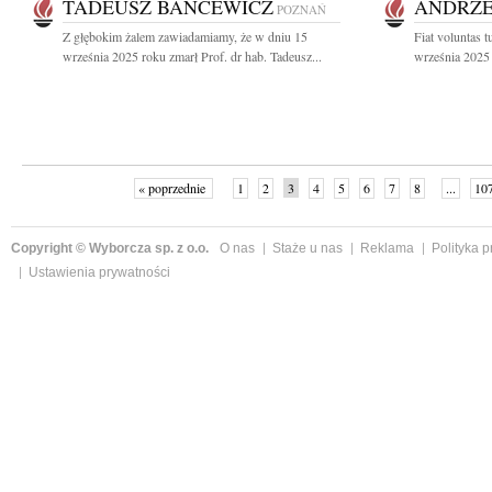
TADEUSZ BANCEWICZ
ANDRZE
POZNAŃ
Z głębokim żalem zawiadamiamy, że w dniu 15
Fiat voluntas 
września 2025 roku zmarł Prof. dr hab. Tadeusz...
września 2025 
« poprzednie
1
2
3
4
5
6
7
8
...
10
Copyright © Wyborcza sp. z o.o.
O nas
Staże u nas
Reklama
Polityka 
Ustawienia prywatności