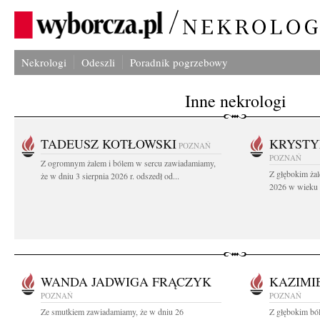
Nekrologi
Odeszli
Poradnik pogrzebowy
Inne nekrologi
TADEUSZ KOTŁOWSKI
KRYST
POZNAŃ
POZNAŃ
Z ogromnym żalem i bólem w sercu zawiadamiamy,
Z głębokim żal
że w dniu 3 sierpnia 2026 r. odszedł od...
2026 w wieku 9
WANDA JADWIGA FRĄCZYK
KAZIMI
POZNAŃ
POZNAŃ
Ze smutkiem zawiadamiamy, że w dniu 26
Z głębokim bó