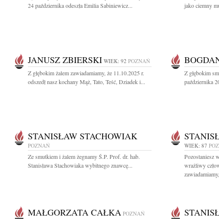
24 października odeszła Emilia Sabiniewicz...
jako ciemny mu
JANUSZ ZBIERSKI
BOGDAN
WIEK: 92
POZNAŃ
Z głębokim żalem zawiadamiamy, że 11.10.2025 r.
Z głębokim sm
odszedł nasz kochany Mąż, Tato, Teść, Dziadek i...
października 2
STANISŁAW STACHOWIAK
STANIS
POZNAŃ
WIEK: 87
PO
Ze smutkiem i żalem żegnamy Ś.P. Prof. dr. hab.
Pozostaniesz w
Stanisława Stachowiaka wybitnego znawcę...
wrażliwy czło
zawiadamiamy, 
MAŁGORZATA CAŁKA
STANIS
POZNAŃ