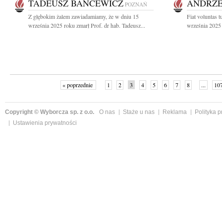
TADEUSZ BANCEWICZ
ANDRZE
POZNAŃ
Z głębokim żalem zawiadamiamy, że w dniu 15
Fiat voluntas 
września 2025 roku zmarł Prof. dr hab. Tadeusz...
września 2025 
« poprzednie
1
2
3
4
5
6
7
8
...
10
Copyright © Wyborcza sp. z o.o.
O nas
Staże u nas
Reklama
Polityka 
Ustawienia prywatności