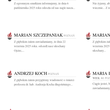
Z ogromnym smutkiem informujemy, że dnia 6
Nie żyjemy, ab
października 2025 roku odeszła od nas nagle nasza...
wiecznie... Z 
MARIAN SZCZEPANIAK
MARIAN
POZNAŃ
Z głębokim żalem zawiadamiamy, że dnia 22
Z głębokim ża
września 2025 roku. odszedł nasz ukochany
września 2025 
Ojciec,...
ukochany...
ANDRZEJ KOCH
MARIA 
POZNAŃ
WIEK: 81
PO
Z głębokim żalem przyjęliśmy wiadomość o śmierci
Ciągle jesteś, 
profesora dr. hab. Andrzeja Kocha długoletniego...
zawiadamiamy, 