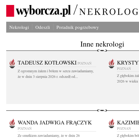
Nekrologi
Odeszli
Poradnik pogrzebowy
Inne nekrologi
TADEUSZ KOTŁOWSKI
KRYST
POZNAŃ
POZNAŃ
Z ogromnym żalem i bólem w sercu zawiadamiamy,
Z głębokim żal
że w dniu 3 sierpnia 2026 r. odszedł od...
2026 w wieku 9
WANDA JADWIGA FRĄCZYK
KAZIMI
POZNAŃ
POZNAŃ
Ze smutkiem zawiadamiamy, że w dniu 26
Z głębokim bó