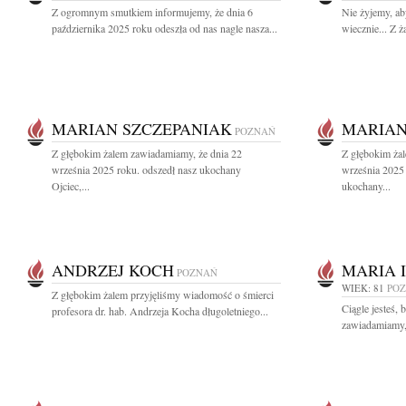
Z ogromnym smutkiem informujemy, że dnia 6
Nie żyjemy, ab
października 2025 roku odeszła od nas nagle nasza...
wiecznie... Z 
MARIAN SZCZEPANIAK
MARIAN
POZNAŃ
Z głębokim żalem zawiadamiamy, że dnia 22
Z głębokim ża
września 2025 roku. odszedł nasz ukochany
września 2025 
Ojciec,...
ukochany...
ANDRZEJ KOCH
MARIA 
POZNAŃ
WIEK: 81
PO
Z głębokim żalem przyjęliśmy wiadomość o śmierci
Ciągle jesteś, 
profesora dr. hab. Andrzeja Kocha długoletniego...
zawiadamiamy, 