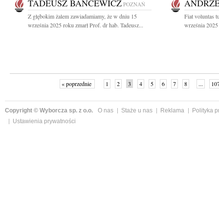
TADEUSZ BANCEWICZ
ANDRZE
POZNAŃ
Z głębokim żalem zawiadamiamy, że w dniu 15
Fiat voluntas 
września 2025 roku zmarł Prof. dr hab. Tadeusz...
września 2025 
« poprzednie
1
2
3
4
5
6
7
8
...
10
Copyright © Wyborcza sp. z o.o.
O nas
Staże u nas
Reklama
Polityka 
Ustawienia prywatności