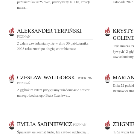
października 2025 roku, przeżywszy 101 lat, zmarła
listopada 2025
nasza...
ALEKSANDER TERPIŃSKI
KRYSTY
POZNAŃ
GOŁEM
Z żalem zawiadamiamy, że w dniu 30 października
"Nie umiera te
2025 roku zmarł po długiej chorobie nasz...
żywych" Z głę
zawiadamiamy,.
CZESŁAW WALIGÓRSKI
MARIAN
WIEK: 96
POZNAŃ
Dnia 22 paździ
Z głębokim żalem przyjęliśmy wiadomość o śmierci
Iwanowicz uro
naszego kochanego Brata Czesława...
EMILIA SABINIEWICZ
ZBIGNI
POZNAŃ
Śpieszmy się kochać ludzi, tak szybko odchodzą....
"Bóg widzi śmi