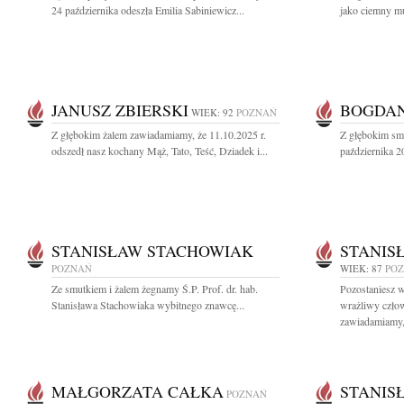
24 października odeszła Emilia Sabiniewicz...
jako ciemny mu
JANUSZ ZBIERSKI
BOGDAN
WIEK: 92
POZNAŃ
Z głębokim żalem zawiadamiamy, że 11.10.2025 r.
Z głębokim sm
odszedł nasz kochany Mąż, Tato, Teść, Dziadek i...
października 2
STANISŁAW STACHOWIAK
STANIS
POZNAŃ
WIEK: 87
PO
Ze smutkiem i żalem żegnamy Ś.P. Prof. dr. hab.
Pozostaniesz w
Stanisława Stachowiaka wybitnego znawcę...
wrażliwy czło
zawiadamiamy, 
MAŁGORZATA CAŁKA
STANIS
POZNAŃ