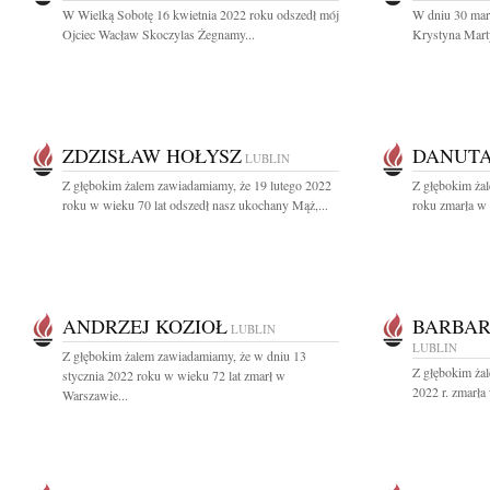
W Wielką Sobotę 16 kwietnia 2022 roku odszedł mój
W dniu 30 marc
Ojciec Wacław Skoczylas Żegnamy...
Krystyna Marty
ZDZISŁAW HOŁYSZ
DANUTA
LUBLIN
Z głębokim żalem zawiadamiamy, że 19 lutego 2022
Z głębokim ża
roku w wieku 70 lat odszedł nasz ukochany Mąż,...
roku zmarła w 
ANDRZEJ KOZIOŁ
BARBAR
LUBLIN
LUBLIN
Z głębokim żalem zawiadamiamy, że w dniu 13
Z głębokim żal
stycznia 2022 roku w wieku 72 lat zmarł w
2022 r. zmarła
Warszawie...