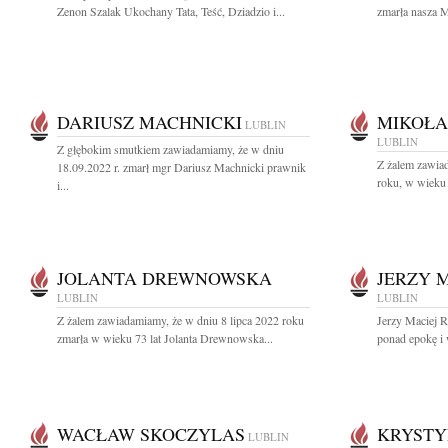
Zenon Szalak Ukochany Tata, Teść, Dziadzio i...
zmarła nasza 
DARIUSZ MACHNICKI
MIKOŁA
LUBLIN
LUBLIN
Z głębokim smutkiem zawiadamiamy, że w dniu
Z żalem zawiad
18.09.2022 r. zmarł mgr Dariusz Machnicki prawnik
roku, w wieku l
i...
JOLANTA DREWNOWSKA
JERZY 
LUBLIN
LUBLIN
Z żalem zawiadamiamy, że w dniu 8 lipca 2022 roku
Jerzy Maciej R
zmarła w wieku 73 lat Jolanta Drewnowska...
ponad epokę i 
WACŁAW SKOCZYLAS
KRYSTY
LUBLIN