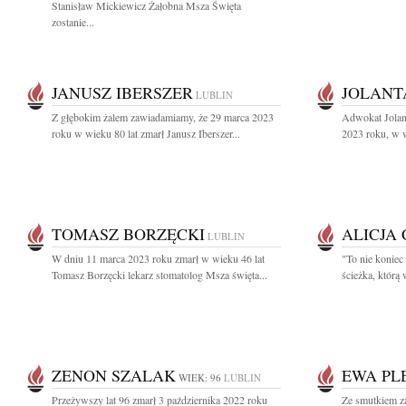
Stanisław Mickiewicz Żałobna Msza Święta
zostanie...
JANUSZ IBERSZER
JOLANT
LUBLIN
Z głębokim żalem zawiadamiamy, że 29 marca 2023
Adwokat Jolan
roku w wieku 80 lat zmarł Janusz Iberszer...
2023 roku, w w
TOMASZ BORZĘCKI
ALICJA
LUBLIN
W dniu 11 marca 2023 roku zmarł w wieku 46 lat
"To nie koniec
Tomasz Borzęcki lekarz stomatolog Msza święta...
ścieżka, którą
ZENON SZALAK
EWA PL
WIEK: 96
LUBLIN
Przeżywszy lat 96 zmarł 3 października 2022 roku
Ze smutkiem z