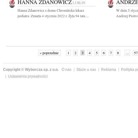
HANNA ZDANOWICZ
ANDRZE
LUBLIN
Hanna Zdanowicz z domu Chromińska lekarz
W dniu 5 stycz
pediatra. Zmarła 4 stycznia 2022 r. Żyła 94 lata....
Andrzej Piotro
« poprzednie
1
2
3
4
5
6
7
8
...
57
Copyright © Wyborcza sp. z o.o.
O nas
Staże u nas
Reklama
Polityka 
Ustawienia prywatności