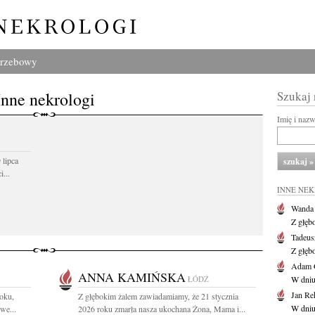
grzebowy
Inne nekrologi
Szukaj
Imię i naz
 lipca
...
INNE NE
Wanda
Z głęb
Tadeus
Z głęb
Adam 
ANNA KAMIŃSKA
ŁÓDŹ
W dniu 
Jan Re
oku,
Z głębokim żalem zawiadamiamy, że 21 stycznia
W dniu
we...
2026 roku zmarła nasza ukochana Żona, Mama i...