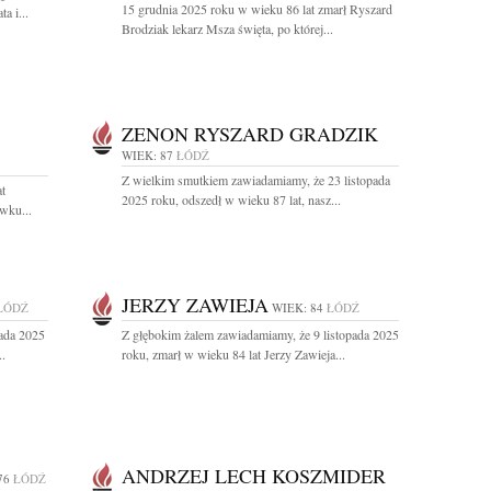
15 grudnia 2025 roku w wieku 86 lat zmarł Ryszard
a i...
Brodziak lekarz Msza święta, po której...
ZENON RYSZARD GRADZIK
WIEK: 87
ŁÓDŹ
Z wielkim smutkiem zawiadamiamy, że 23 listopada
at
2025 roku, odszedł w wieku 87 lat, nasz...
wku...
JERZY ZAWIEJA
ŁÓDŹ
WIEK: 84
ŁÓDŹ
pada 2025
Z głębokim żalem zawiadamiamy, że 9 listopada 2025
..
roku, zmarł w wieku 84 lat Jerzy Zawieja...
ANDRZEJ LECH KOSZMIDER
76
ŁÓDŹ