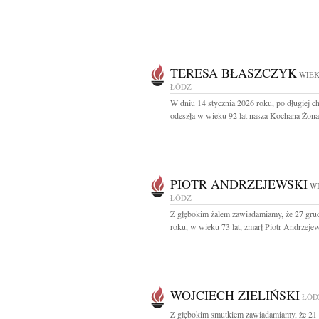
TERESA BŁASZCZYK
WIEK
ŁÓDŹ
W dniu 14 stycznia 2026 roku, po długiej ch
odeszła w wieku 92 lat nasza Kochana Żona,
PIOTR ANDRZEJEWSKI
WI
ŁÓDŹ
Z głębokim żalem zawiadamiamy, że 27 gru
roku, w wieku 73 lat, zmarł Piotr Andrzejew
WOJCIECH ZIELIŃSKI
ŁÓD
Z głębokim smutkiem zawiadamiamy, że 21 