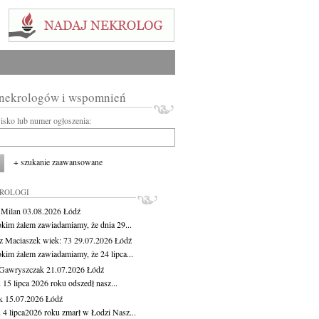
 nekrologów i wspomnień
wisko lub numer ogłoszenia:
+ szukanie zaawansowane
KROLOGI
 Milan
03.08.2026
Łódź
okim żalem zawiadamiamy, że dnia 29...
z Maciaszek
wiek: 73
29.07.2026
Łódź
okim żalem zawiadamiamy, że 24 lipca...
Gawryszczak
21.07.2026
Łódź
15 lipca 2026 roku odszedł nasz...
k
15.07.2026
Łódź
 4 lipca2026 roku zmarł w Łodzi Nasz...