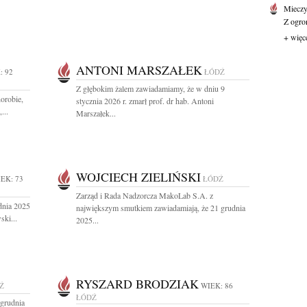
Mieczy
Z ogro
+ więc
ANTONI MARSZAŁEK
: 92
ŁÓDŹ
Z głębokim żalem zawiadamiamy, że w dniu 9
orobie,
stycznia 2026 r. zmarł prof. dr hab. Antoni
...
Marszałek...
WOJCIECH ZIELIŃSKI
EK: 73
ŁÓDŹ
Zarząd i Rada Nadzorcza MakoLab S.A. z
dnia 2025
największym smutkiem zawiadamiają, że 21 grudnia
ski...
2025...
RYSZARD BRODZIAK
Ź
WIEK: 86
ŁÓDŹ
grudnia