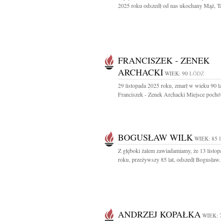
2025 roku odszedł od nas ukochany Mąż, Tat
FRANCISZEK - ZENEK
ARCHACKI
WIEK: 90
ŁÓDŹ
29 listopada 2025 roku, zmarł w wieku 90 l
Franciszek - Zenek Archacki Miejsce pochó
BOGUSŁAW WILK
WIEK: 85
Z głęboki żalem zawiadamiamy, że 13 listo
roku, przeżywszy 85 lat, odszedł Bogusław.
ANDRZEJ KOPAŁKA
WIEK: 