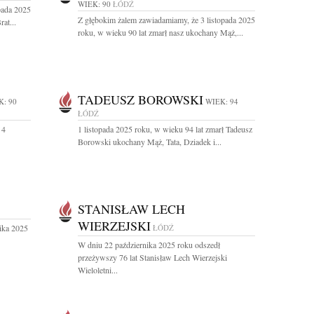
WIEK: 90
ŁÓDŹ
pada 2025
Z głębokim żalem zawiadamiamy, że 3 listopada 2025
at...
roku, w wieku 90 lat zmarł nasz ukochany Mąż,...
TADEUSZ BOROWSKI
K: 90
WIEK: 94
ŁÓDŹ
 4
1 listopada 2025 roku, w wieku 94 lat zmarł Tadeusz
Borowski ukochany Mąż, Tata, Dziadek i...
STANISŁAW LECH
WIERZEJSKI
nika 2025
ŁÓDŹ
W dniu 22 października 2025 roku odszedł
przeżywszy 76 lat Stanisław Lech Wierzejski
Wieloletni...