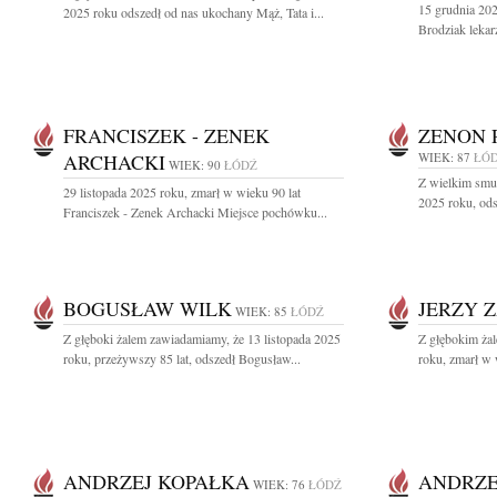
15 grudnia 202
2025 roku odszedł od nas ukochany Mąż, Tata i...
Brodziak lekarz
FRANCISZEK - ZENEK
ZENON 
ARCHACKI
WIEK: 87
ŁÓ
WIEK: 90
ŁÓDŹ
Z wielkim smu
29 listopada 2025 roku, zmarł w wieku 90 lat
2025 roku, ods
Franciszek - Zenek Archacki Miejsce pochówku...
BOGUSŁAW WILK
JERZY 
WIEK: 85
ŁÓDŹ
Z głęboki żalem zawiadamiamy, że 13 listopada 2025
Z głębokim żal
roku, przeżywszy 85 lat, odszedł Bogusław...
roku, zmarł w 
ANDRZEJ KOPAŁKA
ANDRZE
WIEK: 76
ŁÓDŹ