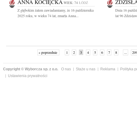
ANNA KOCIĘCKA
ZDZISŁ
WIEK: 74
ŁÓDŹ
Z głębokim żalem zawiadamiamy, że 16 października
Dnia 16 paździ
2025 roku, w wieku 74 lat, zmarła Anna...
lat 96 Zdzisław
« poprzednie
1
2
3
4
5
6
7
8
...
20
Copyright © Wyborcza sp. z o.o.
O nas
Staże u nas
Reklama
Polityka 
Ustawienia prywatności