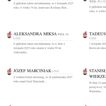
WIEK: 90
ŁÓ
Z głębokim żalem zawiadamiamy, że 4 listopada 2025
Z głębokim żal
roku, w wieku 76 lat, zmarł nasz Kochany Brat...
roku, w wieku 
ALEKSANDRA MIKSA
TADEUS
WIEK: 90
ŁÓDŹ
ŁÓDŹ
Z głębokim żalem zawiadamiamy, że w dniu 4
1 listopada 20
listopada 2025 roku zmarła w wieku 90 lat
Borowski ukoch
Aleksandra...
JÓZEF MARCINIAK
STANIS
ŁÓDŹ
WIERZE
Z wielkim bólem informuję, że 28 października 2025
roku zmarł Józef Marciniak...
W dniu 22 paź
przeżywszy 76 
Wieloletni...