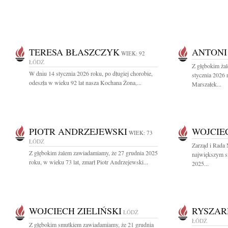
TERESA BŁASZCZYK
ANTONI
WIEK: 92
ŁÓDŹ
Z głębokim ża
W dniu 14 stycznia 2026 roku, po długiej chorobie,
stycznia 2026 r
odeszła w wieku 92 lat nasza Kochana Żona,...
Marszałek...
PIOTR ANDRZEJEWSKI
WOJCIEC
WIEK: 73
ŁÓDŹ
Zarząd i Rada
Z głębokim żalem zawiadamiamy, że 27 grudnia 2025
największym s
roku, w wieku 73 lat, zmarł Piotr Andrzejewski...
2025...
WOJCIECH ZIELIŃSKI
RYSZAR
ŁÓDŹ
ŁÓDŹ
Z głębokim smutkiem zawiadamiamy, że 21 grudnia