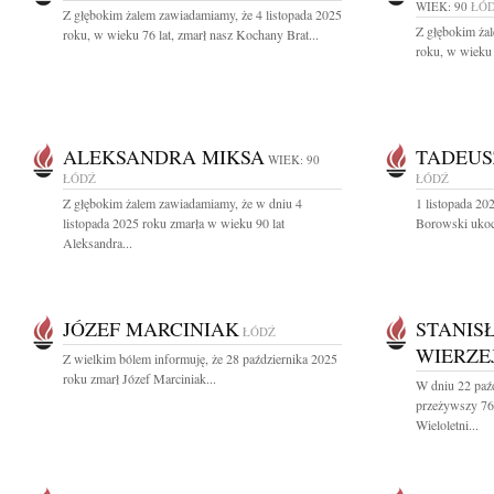
WIEK: 90
ŁÓ
Z głębokim żalem zawiadamiamy, że 4 listopada 2025
Z głębokim żal
roku, w wieku 76 lat, zmarł nasz Kochany Brat...
roku, w wieku 
ALEKSANDRA MIKSA
TADEUS
WIEK: 90
ŁÓDŹ
ŁÓDŹ
Z głębokim żalem zawiadamiamy, że w dniu 4
1 listopada 20
listopada 2025 roku zmarła w wieku 90 lat
Borowski ukoch
Aleksandra...
JÓZEF MARCINIAK
STANIS
ŁÓDŹ
WIERZE
Z wielkim bólem informuję, że 28 października 2025
roku zmarł Józef Marciniak...
W dniu 22 paź
przeżywszy 76 
Wieloletni...