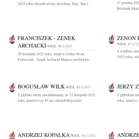
15 grudnia 202
2025 roku odszedł od nas ukochany Mąż, Tata i...
Brodziak lekarz
FRANCISZEK - ZENEK
ZENON 
ARCHACKI
WIEK: 87
ŁÓ
WIEK: 90
ŁÓDŹ
Z wielkim smu
29 listopada 2025 roku, zmarł w wieku 90 lat
2025 roku, ods
Franciszek - Zenek Archacki Miejsce pochówku...
BOGUSŁAW WILK
JERZY 
WIEK: 85
ŁÓDŹ
Z głęboki żalem zawiadamiamy, że 13 listopada 2025
Z głębokim żal
roku, przeżywszy 85 lat, odszedł Bogusław...
roku, zmarł w 
ANDRZEJ KOPAŁKA
ANDRZE
WIEK: 76
ŁÓDŹ