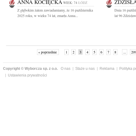
ANNA KOCIĘCKA
ZDZISŁ
WIEK: 74
ŁÓDŹ
Z głębokim żalem zawiadamiamy, że 16 października
Dnia 16 paździ
2025 roku, w wieku 74 lat, zmarła Anna...
lat 96 Zdzisław
« poprzednie
1
2
3
4
5
6
7
8
...
20
Copyright © Wyborcza sp. z o.o.
O nas
Staże u nas
Reklama
Polityka 
Ustawienia prywatności