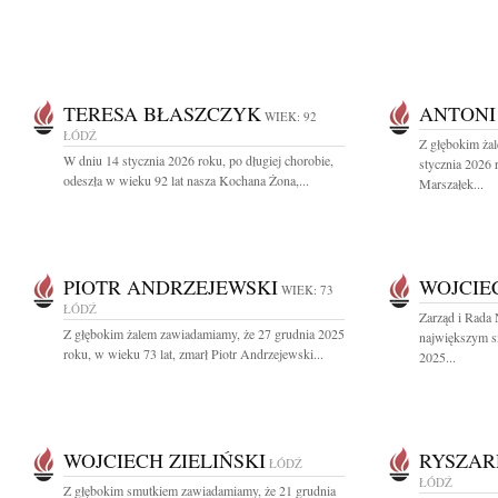
TERESA BŁASZCZYK
ANTONI
WIEK: 92
ŁÓDŹ
Z głębokim ża
W dniu 14 stycznia 2026 roku, po długiej chorobie,
stycznia 2026 r
odeszła w wieku 92 lat nasza Kochana Żona,...
Marszałek...
PIOTR ANDRZEJEWSKI
WOJCIEC
WIEK: 73
ŁÓDŹ
Zarząd i Rada
Z głębokim żalem zawiadamiamy, że 27 grudnia 2025
największym s
roku, w wieku 73 lat, zmarł Piotr Andrzejewski...
2025...
WOJCIECH ZIELIŃSKI
RYSZAR
ŁÓDŹ
ŁÓDŹ
Z głębokim smutkiem zawiadamiamy, że 21 grudnia