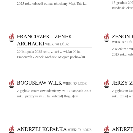
15 grudnia 202
2025 roku odszedł od nas ukochany Mąż, Tata i...
Brodziak lekarz
FRANCISZEK - ZENEK
ZENON 
ARCHACKI
WIEK: 87
ŁÓ
WIEK: 90
ŁÓDŹ
Z wielkim smu
29 listopada 2025 roku, zmarł w wieku 90 lat
2025 roku, ods
Franciszek - Zenek Archacki Miejsce pochówku...
BOGUSŁAW WILK
JERZY 
WIEK: 85
ŁÓDŹ
Z głęboki żalem zawiadamiamy, że 13 listopada 2025
Z głębokim żal
roku, przeżywszy 85 lat, odszedł Bogusław...
roku, zmarł w 
ANDRZEJ KOPAŁKA
ANDRZE
WIEK: 76
ŁÓDŹ