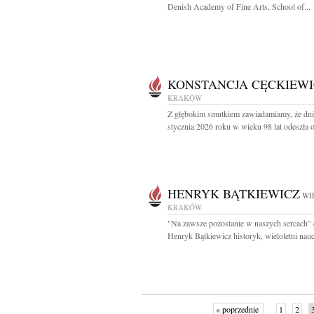
Denish Academy of Fine Arts, School of...
KONSTANCJA CĘCKIEWI
KRAKÓW
Z głębokim smutkiem zawiadamiamy, że dni
stycznia 2026 roku w wieku 98 lat odeszła o
HENRYK BĄTKIEWICZ
WI
KRAKÓW
"Na zawsze pozostanie w naszych sercach" 
Henryk Bątkiewicz historyk, wieloletni naucz
« poprzednie
1
2