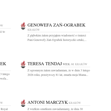
GENOWEFA ZAŃ-OGRABEK
ÓW
KRAKÓW
ść to
Z głębokim żalem przyjąłem wiadomość o śmierci
Pani Genowefy Zań-Ograbek historyczki sztuki,...
BEK
TERESA TENDAJ
WIEK: 81
KRAKÓW
Z ogromnym żalem zawiadamiam, że w dniu 3 lutego
3 lutego
2026 roku, przeżywszy 81 lat, zmarła moja Mama...
wefa...
ANTONI MARCZYK
ÓW
KRAKÓW
e Royal
Z wielkim smutkiem zawiadamiamy, że dnia 30