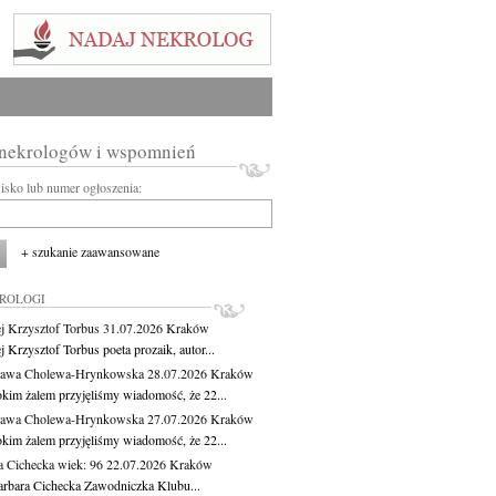
 nekrologów i wspomnień
wisko lub numer ogłoszenia:
+ szukanie zaawansowane
KROLOGI
j Krzysztof Torbus
31.07.2026
Kraków
 Krzysztof Torbus poeta prozaik, autor...
ława Cholewa-Hrynkowska
28.07.2026
Kraków
okim żalem przyjęliśmy wiadomość, że 22...
ława Cholewa-Hrynkowska
27.07.2026
Kraków
okim żalem przyjęliśmy wiadomość, że 22...
a Cichecka
wiek: 96
22.07.2026
Kraków
rbara Cichecka Zawodniczka Klubu...