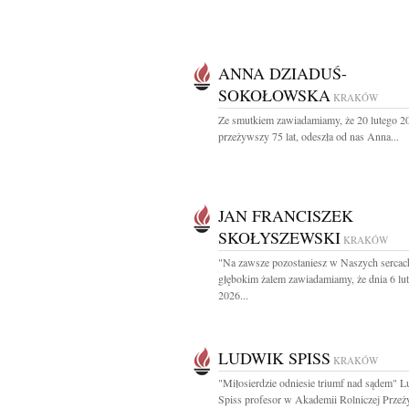
ANNA DZIADUŚ-
SOKOŁOWSKA
KRAKÓW
Ze smutkiem zawiadamiamy, że 20 lutego 2
przeżywszy 75 lat, odeszła od nas Anna...
JAN FRANCISZEK
SKOŁYSZEWSKI
KRAKÓW
"Na zawsze pozostaniesz w Naszych sercac
głębokim żalem zawiadamiamy, że dnia 6 lu
2026...
LUDWIK SPISS
KRAKÓW
"Miłosierdzie odniesie triumf nad sądem" 
Spiss profesor w Akademii Rolniczej Przeż