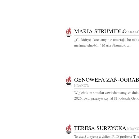
MARIA STRUMIDŁO
KRAK
,,Ci, których kochamy nie umierają, bo miło
nieśmiertelność..." Maria Strumidło z...
GENOWEFA ZAŃ-OGRA
KRAKÓW
W głębokim smutku zawiadamiamy, że dnia 
2026 roku, przeżywszy lat 81, odeszła Geno
TERESA SURZYCKA
KRAK
Teresa Surzycka architekt PhD profesor Th