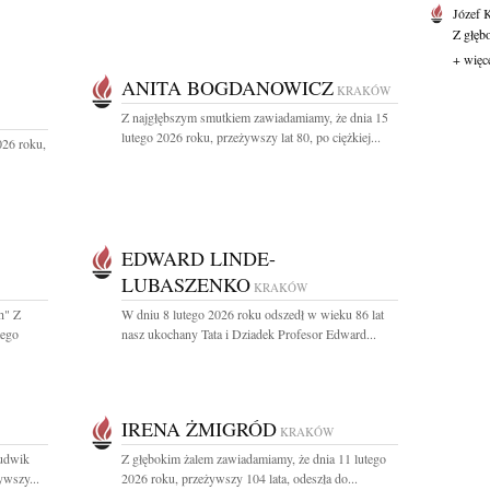
Józef 
Z głęb
+ więc
ANITA BOGDANOWICZ
KRAKÓW
Z najgłębszym smutkiem zawiadamiamy, że dnia 15
lutego 2026 roku, przeżywszy lat 80, po ciężkiej...
026 roku,
EDWARD LINDE-
LUBASZENKO
KRAKÓW
h" Z
W dniu 8 lutego 2026 roku odszedł w wieku 86 lat
tego
nasz ukochany Tata i Dziadek Profesor Edward...
IRENA ŻMIGRÓD
KRAKÓW
Ludwik
Z głębokim żalem zawiadamiamy, że dnia 11 lutego
ywszy...
2026 roku, przeżywszy 104 lata, odeszła do...