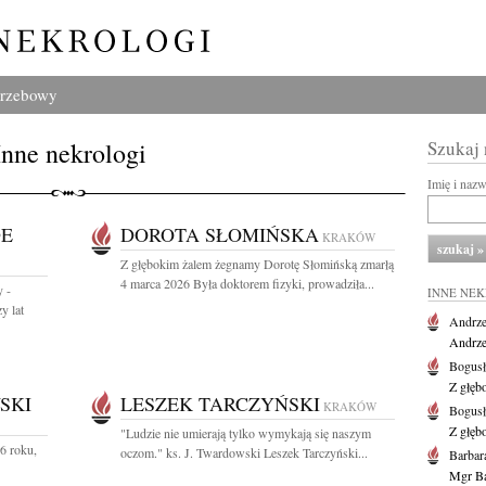
grzebowy
Inne nekrologi
Szukaj
Imię i naz
DE
DOROTA SŁOMIŃSKA
KRAKÓW
Z głębokim żalem żegnamy Dorotę Słomińską zmarłą
4 marca 2026 Była doktorem fizyki, prowadziła...
 -
INNE NE
y lat
Andrze
Andrzej
Bogus
Z głęb
SKI
LESZEK TARCZYŃSKI
KRAKÓW
Bogus
Z głęb
"Ludzie nie umierają tylko wymykają się naszym
6 roku,
oczom." ks. J. Twardowski Leszek Tarczyński...
Barbar
Mgr Ba