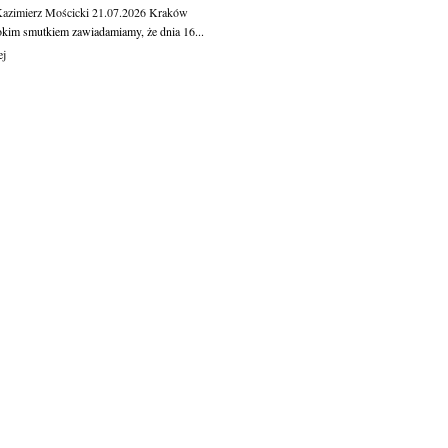
Kazimierz Mościcki
21.07.2026
Kraków
okim smutkiem zawiadamiamy, że dnia 16...
ej