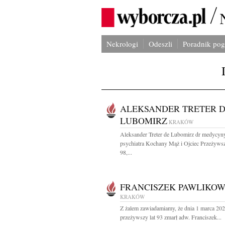
Nekrologi
Odeszli
Poradnik po
ALEKSANDER TRETER 
LUBOMIRZ
KRAKÓW
Aleksander Treter de Lubomirz dr medycyny
psychiatra Kochany Mąż i Ojciec Przeżywsz
98,...
FRANCISZEK PAWLIKOW
KRAKÓW
Z żalem zawiadamiamy, że dnia 1 marca 202
przeżywszy lat 93 zmarł adw. Franciszek...