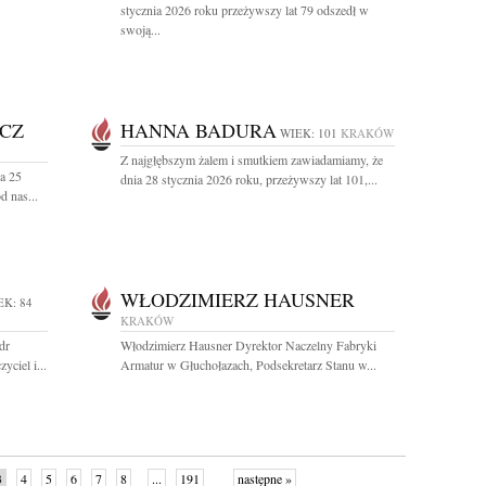
stycznia 2026 roku przeżywszy lat 79 odszedł w
swoją...
CZ
HANNA BADURA
WIEK: 101
KRAKÓW
Z najgłębszym żalem i smutkiem zawiadamiamy, że
a 25
dnia 28 stycznia 2026 roku, przeżywszy lat 101,...
d nas...
WŁODZIMIERZ HAUSNER
EK: 84
KRAKÓW
dr
Włodzimierz Hausner Dyrektor Naczelny Fabryki
yciel i...
Armatur w Głuchołazach, Podsekretarz Stanu w...
3
4
5
6
7
8
...
191
następne »