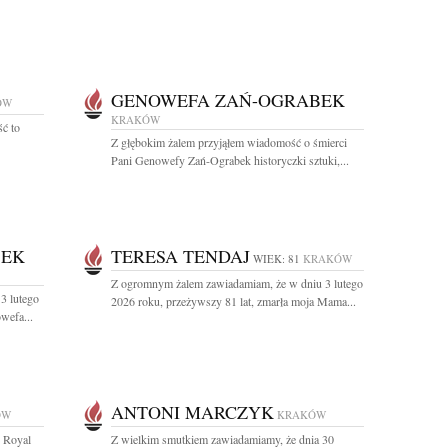
GENOWEFA ZAŃ-OGRABEK
ÓW
KRAKÓW
ść to
Z głębokim żalem przyjąłem wiadomość o śmierci
Pani Genowefy Zań-Ograbek historyczki sztuki,...
BEK
TERESA TENDAJ
WIEK: 81
KRAKÓW
Z ogromnym żalem zawiadamiam, że w dniu 3 lutego
3 lutego
2026 roku, przeżywszy 81 lat, zmarła moja Mama...
wefa...
ANTONI MARCZYK
ÓW
KRAKÓW
e Royal
Z wielkim smutkiem zawiadamiamy, że dnia 30