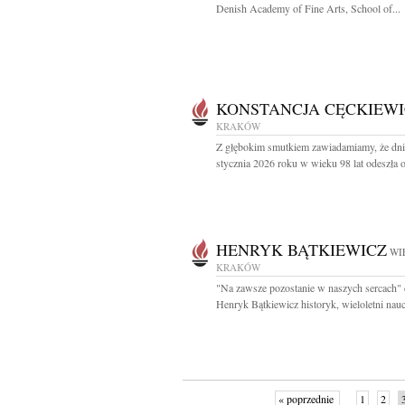
Denish Academy of Fine Arts, School of...
KONSTANCJA CĘCKIEWI
KRAKÓW
Z głębokim smutkiem zawiadamiamy, że dni
stycznia 2026 roku w wieku 98 lat odeszła o
HENRYK BĄTKIEWICZ
WI
KRAKÓW
"Na zawsze pozostanie w naszych sercach" 
Henryk Bątkiewicz historyk, wieloletni naucz
« poprzednie
1
2