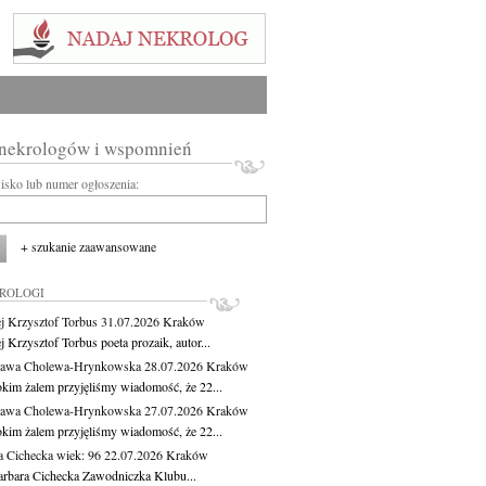
 nekrologów i wspomnień
wisko lub numer ogłoszenia:
+ szukanie zaawansowane
KROLOGI
j Krzysztof Torbus
31.07.2026
Kraków
 Krzysztof Torbus poeta prozaik, autor...
ława Cholewa-Hrynkowska
28.07.2026
Kraków
okim żalem przyjęliśmy wiadomość, że 22...
ława Cholewa-Hrynkowska
27.07.2026
Kraków
okim żalem przyjęliśmy wiadomość, że 22...
a Cichecka
wiek: 96
22.07.2026
Kraków
rbara Cichecka Zawodniczka Klubu...