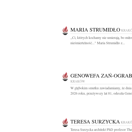
MARIA STRUMIDŁO
KRAK
,,Ci, których kochamy nie umierają, bo miło
nieśmiertelność..." Maria Strumidło z...
GENOWEFA ZAŃ-OGRA
KRAKÓW
W głębokim smutku zawiadamiamy, że dnia 
2026 roku, przeżywszy lat 81, odeszła Geno
TERESA SURZYCKA
KRAK
Teresa Surzycka architekt PhD profesor Th