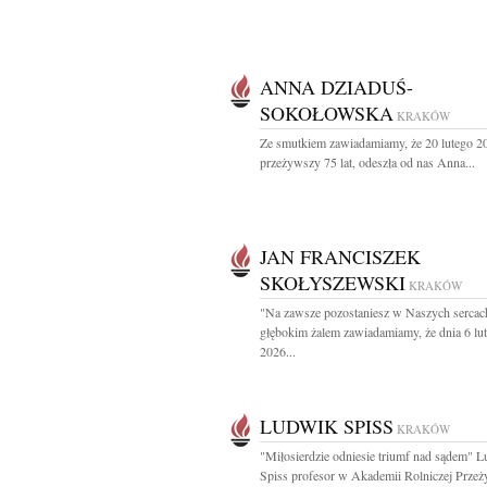
ANNA DZIADUŚ-
SOKOŁOWSKA
KRAKÓW
Ze smutkiem zawiadamiamy, że 20 lutego 2
przeżywszy 75 lat, odeszła od nas Anna...
JAN FRANCISZEK
SKOŁYSZEWSKI
KRAKÓW
"Na zawsze pozostaniesz w Naszych sercac
głębokim żalem zawiadamiamy, że dnia 6 lu
2026...
LUDWIK SPISS
KRAKÓW
"Miłosierdzie odniesie triumf nad sądem" 
Spiss profesor w Akademii Rolniczej Przeż