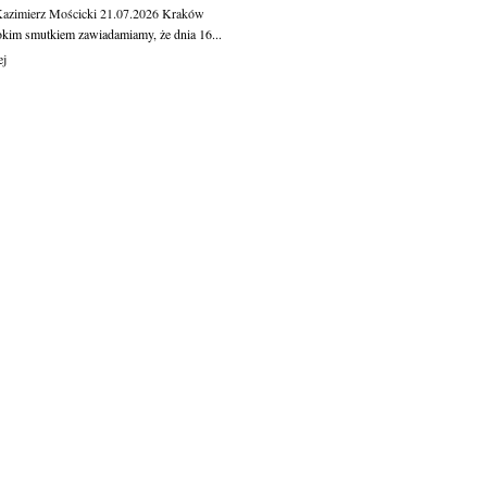
Kazimierz Mościcki
21.07.2026
Kraków
okim smutkiem zawiadamiamy, że dnia 16...
ej