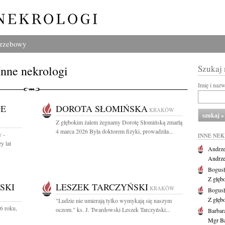
grzebowy
Inne nekrologi
Szukaj
Imię i naz
DE
DOROTA SŁOMIŃSKA
KRAKÓW
Z głębokim żalem żegnamy Dorotę Słomińską zmarłą
4 marca 2026 Była doktorem fizyki, prowadziła...
 -
INNE NE
y lat
Andrze
Andrzej
Bogus
Z głęb
SKI
LESZEK TARCZYŃSKI
KRAKÓW
Bogus
Z głęb
"Ludzie nie umierają tylko wymykają się naszym
6 roku,
oczom." ks. J. Twardowski Leszek Tarczyński...
Barbar
Mgr Ba