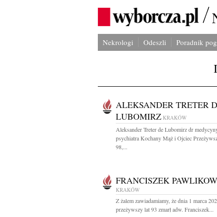
Nekrologi
Odeszli
Poradnik po
ALEKSANDER TRETER 
LUBOMIRZ
KRAKÓW
Aleksander Treter de Lubomirz dr medycyny
psychiatra Kochany Mąż i Ojciec Przeżywsz
98,...
FRANCISZEK PAWLIKOW
KRAKÓW
Z żalem zawiadamiamy, że dnia 1 marca 202
przeżywszy lat 93 zmarł adw. Franciszek...