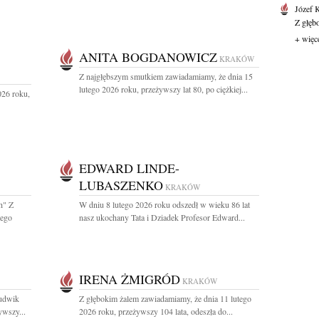
Józef 
Z głęb
+ więc
ANITA BOGDANOWICZ
KRAKÓW
Z najgłębszym smutkiem zawiadamiamy, że dnia 15
lutego 2026 roku, przeżywszy lat 80, po ciężkiej...
026 roku,
EDWARD LINDE-
LUBASZENKO
KRAKÓW
h" Z
W dniu 8 lutego 2026 roku odszedł w wieku 86 lat
tego
nasz ukochany Tata i Dziadek Profesor Edward...
IRENA ŻMIGRÓD
KRAKÓW
Ludwik
Z głębokim żalem zawiadamiamy, że dnia 11 lutego
ywszy...
2026 roku, przeżywszy 104 lata, odeszła do...