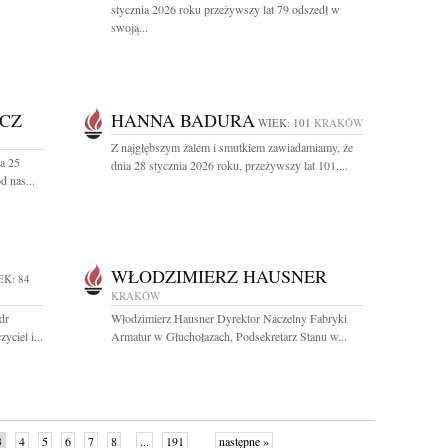
stycznia 2026 roku przeżywszy lat 79 odszedł w
swoją...
CZ
HANNA BADURA
WIEK: 101
KRAKÓW
Z najgłębszym żalem i smutkiem zawiadamiamy, że
a 25
dnia 28 stycznia 2026 roku, przeżywszy lat 101,...
d nas...
WŁODZIMIERZ HAUSNER
EK: 84
KRAKÓW
dr
Włodzimierz Hausner Dyrektor Naczelny Fabryki
yciel i...
Armatur w Głuchołazach, Podsekretarz Stanu w...
3
4
5
6
7
8
...
191
następne »