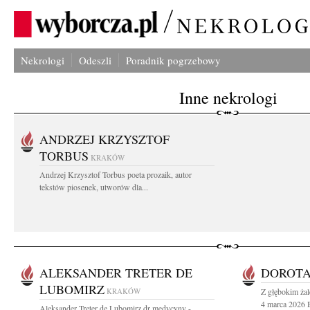
Nekrologi
Odeszli
Poradnik pogrzebowy
Inne nekrologi
ANDRZEJ KRZYSZTOF
TORBUS
KRAKÓW
Andrzej Krzysztof Torbus poeta prozaik, autor
tekstów piosenek, utworów dla...
ALEKSANDER TRETER DE
DOROTA
LUBOMIRZ
KRAKÓW
Z głębokim ża
4 marca 2026 B
Aleksander Treter de Lubomirz dr medycyny -