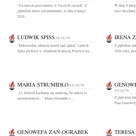
"Na zawsze pozostaniesz w Naszych sercach" Z
W dniu 8 luteg
głębokim żalem zawiadamiamy, że dnia 6 lutego
nasz ukochany 
2026...
LUDWIK SPISS
IRENA 
KRAKÓW
"Miłosierdzie odniesie triumf nad sądem" Ludwik
Z głębokim żal
Spiss profesor w Akademii Rolniczej Przeżywszy...
2026 roku, prz
MARIA STRUMIDŁO
GENOWE
KRAKÓW
KRAKÓW
,,Ci, których kochamy nie umierają, bo miłość to
Z głębokim ża
nieśmiertelność..." Maria Strumidło z...
Pani Genowefy 
GENOWEFA ZAŃ-OGRABEK
TERESA