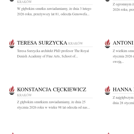
KRAKÓW
Z ogromnym ża
W głębokim smutku zawiadamiamy, że dnia 3 lutego
2026 roku, prz
2026 roku, przeżywszy lat 81, odeszła Genowefa...
TERESA SURZYCKA
ANTONI
KRAKÓW
Teresa Surzycka architekt PhD profesor The Royal
Z wielkim smu
Denish Academy of Fine Arts, School of...
stycznia 2026 
swoją...
KONSTANCJA CĘCKIEWICZ
HANNA
KRAKÓW
Z najgłębszym
Z głębokim smutkiem zawiadamiamy, że dnia 25
dnia 28 styczn
stycznia 2026 roku w wieku 98 lat odeszła od nas...