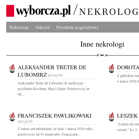
Nekrologi
Odeszli
Poradnik pogrzebowy
Inne nekrologi
ALEKSANDER TRETER DE
DOROTA
LUBOMIRZ
KRAKÓW
Z głębokim ża
4 marca 2026 B
Aleksander Treter de Lubomirz dr medycyny -
psychiatra Kochany Mąż i Ojciec Przeżywszy lat
98,...
FRANCISZEK PAWLIKOWSKI
LESZEK
KRAKÓW
"Ludzie nie um
Z żalem zawiadamiamy, że dnia 1 marca 2026 roku,
oczom." ks. J.
przeżywszy lat 93 zmarł adw. Franciszek...