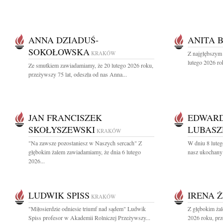
ANNA DZIADUŚ-
ANITA 
SOKOŁOWSKA
KRAKÓW
Z najgłębszym
lutego 2026 rok
Ze smutkiem zawiadamiamy, że 20 lutego 2026 roku,
przeżywszy 75 lat, odeszła od nas Anna...
JAN FRANCISZEK
EDWARD
SKOŁYSZEWSKI
LUBASZ
KRAKÓW
"Na zawsze pozostaniesz w Naszych sercach" Z
W dniu 8 luteg
głębokim żalem zawiadamiamy, że dnia 6 lutego
nasz ukochany 
2026...
LUDWIK SPISS
IRENA 
KRAKÓW
"Miłosierdzie odniesie triumf nad sądem" Ludwik
Z głębokim żal
Spiss profesor w Akademii Rolniczej Przeżywszy...
2026 roku, prz