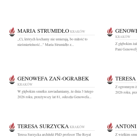
MARIA STRUMIDŁO
GENOWE
KRAKÓW
KRAKÓW
,,Ci, których kochamy nie umierają, bo miłość to
Z głębokim ża
nieśmiertelność..." Maria Strumidło z...
Pani Genowefy 
GENOWEFA ZAŃ-OGRABEK
TERESA
KRAKÓW
Z ogromnym ża
W głębokim smutku zawiadamiamy, że dnia 3 lutego
2026 roku, prz
2026 roku, przeżywszy lat 81, odeszła Genowefa...
TERESA SURZYCKA
ANTONI
KRAKÓW
Teresa Surzycka architekt PhD profesor The Royal
Z wielkim smu