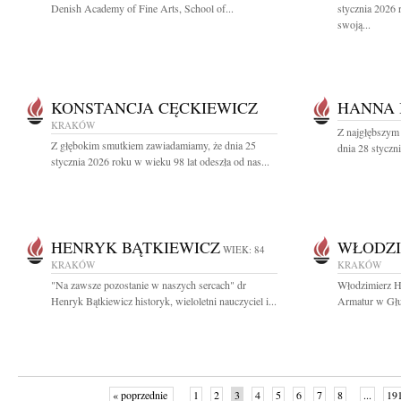
Denish Academy of Fine Arts, School of...
stycznia 2026 
swoją...
KONSTANCJA CĘCKIEWICZ
HANNA
KRAKÓW
Z najgłębszym
Z głębokim smutkiem zawiadamiamy, że dnia 25
dnia 28 styczn
stycznia 2026 roku w wieku 98 lat odeszła od nas...
HENRYK BĄTKIEWICZ
WŁODZI
WIEK: 84
KRAKÓW
KRAKÓW
"Na zawsze pozostanie w naszych sercach" dr
Włodzimierz H
Henryk Bątkiewicz historyk, wieloletni nauczyciel i...
Armatur w Głuc
« poprzednie
1
2
3
4
5
6
7
8
...
19