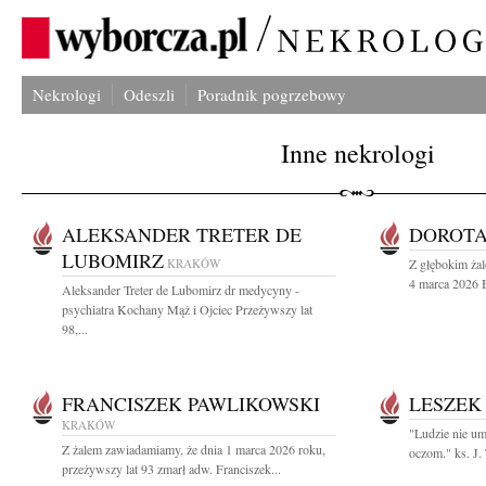
Nekrologi
Odeszli
Poradnik pogrzebowy
Inne nekrologi
ALEKSANDER TRETER DE
DOROTA
LUBOMIRZ
KRAKÓW
Z głębokim ża
4 marca 2026 B
Aleksander Treter de Lubomirz dr medycyny -
psychiatra Kochany Mąż i Ojciec Przeżywszy lat
98,...
FRANCISZEK PAWLIKOWSKI
LESZEK
KRAKÓW
"Ludzie nie um
Z żalem zawiadamiamy, że dnia 1 marca 2026 roku,
oczom." ks. J.
przeżywszy lat 93 zmarł adw. Franciszek...