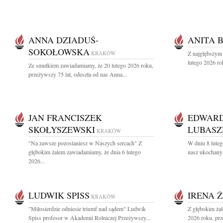
ANNA DZIADUŚ-
ANITA 
SOKOŁOWSKA
KRAKÓW
Z najgłębszym
lutego 2026 rok
Ze smutkiem zawiadamiamy, że 20 lutego 2026 roku,
przeżywszy 75 lat, odeszła od nas Anna...
JAN FRANCISZEK
EDWARD
SKOŁYSZEWSKI
LUBASZ
KRAKÓW
"Na zawsze pozostaniesz w Naszych sercach" Z
W dniu 8 luteg
głębokim żalem zawiadamiamy, że dnia 6 lutego
nasz ukochany 
2026...
LUDWIK SPISS
IRENA 
KRAKÓW
"Miłosierdzie odniesie triumf nad sądem" Ludwik
Z głębokim żal
Spiss profesor w Akademii Rolniczej Przeżywszy...
2026 roku, prz