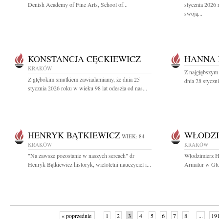
Denish Academy of Fine Arts, School of...
stycznia 2026 
swoją...
KONSTANCJA CĘCKIEWICZ
HANNA
KRAKÓW
Z najgłębszym
Z głębokim smutkiem zawiadamiamy, że dnia 25
dnia 28 styczn
stycznia 2026 roku w wieku 98 lat odeszła od nas...
HENRYK BĄTKIEWICZ
WŁODZI
WIEK: 84
KRAKÓW
KRAKÓW
"Na zawsze pozostanie w naszych sercach" dr
Włodzimierz H
Henryk Bątkiewicz historyk, wieloletni nauczyciel i...
Armatur w Głuc
« poprzednie
1
2
3
4
5
6
7
8
...
19