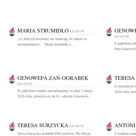
MARIA STRUMIDŁO
GENOWE
KRAKÓW
KRAKÓW
,,Ci, których kochamy nie umierają, bo miłość to
Z głębokim ża
nieśmiertelność..." Maria Strumidło z...
Pani Genowefy 
GENOWEFA ZAŃ-OGRABEK
TERESA
KRAKÓW
Z ogromnym ża
W głębokim smutku zawiadamiamy, że dnia 3 lutego
2026 roku, prz
2026 roku, przeżywszy lat 81, odeszła Genowefa...
TERESA SURZYCKA
ANTONI
KRAKÓW
Teresa Surzycka architekt PhD profesor The Royal
Z wielkim smu