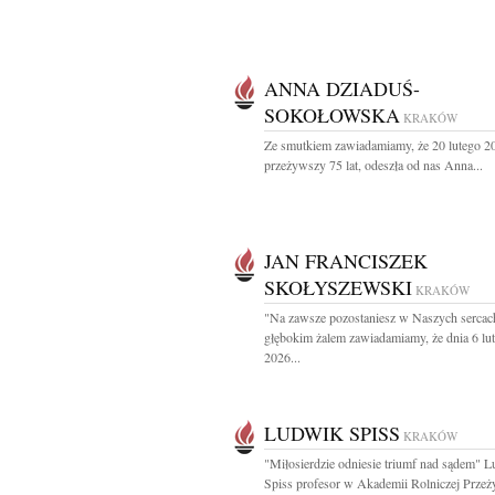
ANNA DZIADUŚ-
SOKOŁOWSKA
KRAKÓW
Ze smutkiem zawiadamiamy, że 20 lutego 2
przeżywszy 75 lat, odeszła od nas Anna...
JAN FRANCISZEK
SKOŁYSZEWSKI
KRAKÓW
"Na zawsze pozostaniesz w Naszych sercac
głębokim żalem zawiadamiamy, że dnia 6 lu
2026...
LUDWIK SPISS
KRAKÓW
"Miłosierdzie odniesie triumf nad sądem" 
Spiss profesor w Akademii Rolniczej Przeż