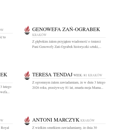
GENOWEFA ZAŃ-OGRABEK
ÓW
KRAKÓW
ść to
Z głębokim żalem przyjąłem wiadomość o śmierci
Pani Genowefy Zań-Ograbek historyczki sztuki,...
BEK
TERESA TENDAJ
WIEK: 81
KRAKÓW
Z ogromnym żalem zawiadamiam, że w dniu 3 lutego
3 lutego
2026 roku, przeżywszy 81 lat, zmarła moja Mama...
wefa...
ANTONI MARCZYK
ÓW
KRAKÓW
e Royal
Z wielkim smutkiem zawiadamiamy, że dnia 30