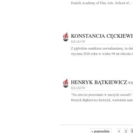
Denish Academy of Fine Arts, School of...
KONSTANCJA CĘCKIEWI
KRAKÓW
Z głębokim smutkiem zawiadamiamy, że dni
stycznia 2026 roku w wieku 98 lat odeszła o
HENRYK BĄTKIEWICZ
WI
KRAKÓW
"Na zawsze pozostanie w naszych sercach" 
Henryk Bątkiewicz historyk, wieloletni naucz
« poprzednie
1
2