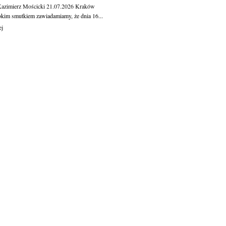
Kazimierz Mościcki
21.07.2026
Kraków
okim smutkiem zawiadamiamy, że dnia 16...
ej