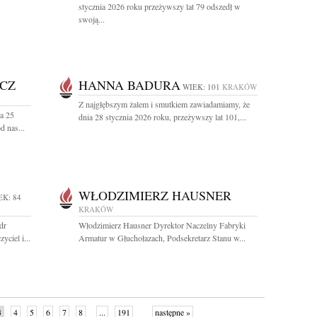
stycznia 2026 roku przeżywszy lat 79 odszedł w
swoją...
CZ
HANNA BADURA
WIEK: 101
KRAKÓW
Z najgłębszym żalem i smutkiem zawiadamiamy, że
a 25
dnia 28 stycznia 2026 roku, przeżywszy lat 101,...
d nas...
WŁODZIMIERZ HAUSNER
EK: 84
KRAKÓW
dr
Włodzimierz Hausner Dyrektor Naczelny Fabryki
yciel i...
Armatur w Głuchołazach, Podsekretarz Stanu w...
3
4
5
6
7
8
...
191
następne »