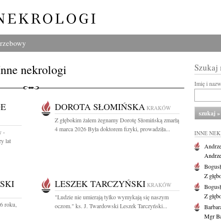
grzebowy
Inne nekrologi
Szukaj
Imię i naz
DE
DOROTA SŁOMIŃSKA
KRAKÓW
Z głębokim żalem żegnamy Dorotę Słomińską zmarłą
4 marca 2026 Była doktorem fizyki, prowadziła...
 -
INNE NE
y lat
Andrze
Andrzej
Bogus
Z głęb
SKI
LESZEK TARCZYŃSKI
KRAKÓW
Bogus
Z głęb
"Ludzie nie umierają tylko wymykają się naszym
6 roku,
oczom." ks. J. Twardowski Leszek Tarczyński...
Barbar
Mgr Ba