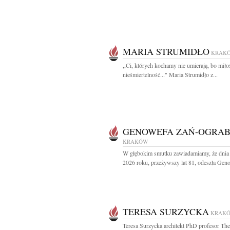
MARIA STRUMIDŁO
KRAK
,,Ci, których kochamy nie umierają, bo miło
nieśmiertelność..." Maria Strumidło z...
GENOWEFA ZAŃ-OGRA
KRAKÓW
W głębokim smutku zawiadamiamy, że dnia 
2026 roku, przeżywszy lat 81, odeszła Geno
TERESA SURZYCKA
KRAK
Teresa Surzycka architekt PhD profesor Th