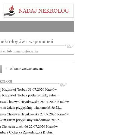
 nekrologów i wspomnień
wisko lub numer ogłoszenia:
+ szukanie zaawansowane
KROLOGI
j Krzysztof Torbus
31.07.2026
Kraków
 Krzysztof Torbus poeta prozaik, autor...
ława Cholewa-Hrynkowska
28.07.2026
Kraków
okim żalem przyjęliśmy wiadomość, że 22...
ława Cholewa-Hrynkowska
27.07.2026
Kraków
okim żalem przyjęliśmy wiadomość, że 22...
a Cichecka
wiek: 96
22.07.2026
Kraków
rbara Cichecka Zawodniczka Klubu...