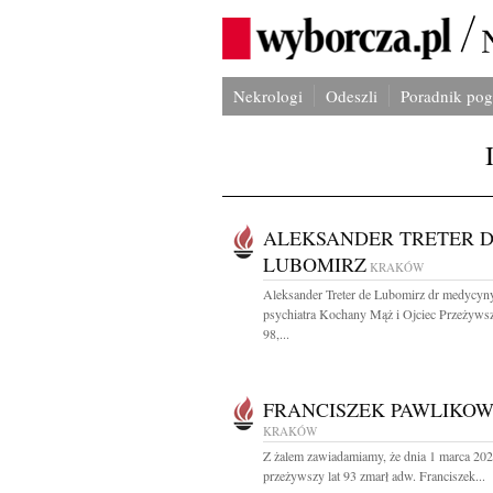
Nekrologi
Odeszli
Poradnik po
ALEKSANDER TRETER 
LUBOMIRZ
KRAKÓW
Aleksander Treter de Lubomirz dr medycyny
psychiatra Kochany Mąż i Ojciec Przeżywsz
98,...
FRANCISZEK PAWLIKOW
KRAKÓW
Z żalem zawiadamiamy, że dnia 1 marca 202
przeżywszy lat 93 zmarł adw. Franciszek...