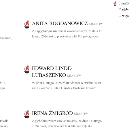
Józef 
Z głęb
+ więc
ANITA BOGDANOWICZ
KRAKÓW
Z najgłębszym smutkiem zawiadamiamy, że dnia 15
lutego 2026 roku, przeżywszy lat 80, po ciężkiej...
026 roku,
EDWARD LINDE-
LUBASZENKO
KRAKÓW
h" Z
W dniu 8 lutego 2026 roku odszedł w wieku 86 lat
tego
nasz ukochany Tata i Dziadek Profesor Edward...
IRENA ŻMIGRÓD
KRAKÓW
Ludwik
Z głębokim żalem zawiadamiamy, że dnia 11 lutego
ywszy...
2026 roku, przeżywszy 104 lata, odeszła do...