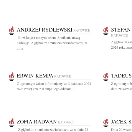
ANDRZEJ RYDLEWSKI
STEFAN
KATOWICE
KATOWICE
"Rozłąka jest naszym losem. Spotkanie naszą
Z głębokim żal
nadzieją". Z głębokim smutkiem zawiadamiamy, że
2024 roku zmar
dnia...
ERWIN KEMPA
TADEUS
KATOWICE
Z ogromnym żalem informujemy, ze 3 listopada 2024
Z ogromnym bó
roku zmarł Erwin Kempa Jego oddanie,...
dniu 28 wrześn
ZOFIA RADWAN
JACEK S
KATOWICE
"Z głębokim smutkiem zawiadamiam, że w dniu 23
Dnia 20 wrześn