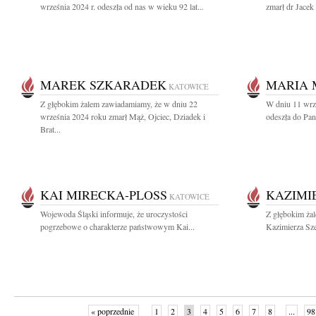
września 2024 r. odeszła od nas w wieku 92 lat...
zmarł dr Jacek 
MAREK SZKARADEK
MARIA
KATOWICE
Z głębokim żalem zawiadamiamy, że w dniu 22
W dniu 11 wrze
września 2024 roku zmarł Mąż, Ojciec, Dziadek i
odeszła do Pan
Brat...
KAI MIRECKA-PLOSS
KAZIMI
KATOWICE
Wojewoda Śląski informuje, że uroczystości
Z głębokim ża
pogrzebowe o charakterze państwowym Kai...
Kazimierza Sze
« poprzednie
1
2
3
4
5
6
7
8
...
98