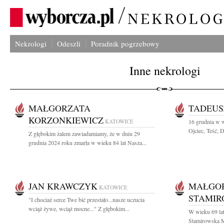
Nekrologi
Odeszli
Poradnik pogrzebowy
Inne nekrologi
MAŁGORZATA
TADEUS
KORZONKIEWICZ
KATOWICE
16 grudnia w w
Ojciec, Teść, D
Z głębokim żalem zawiadamiamy, że w dniu 29
grudnia 2024 roku zmarła w wieku 84 lat Nasza...
JAN KRAWCZYK
MAŁGO
KATOWICE
STAMIR
"I chociaż serce Twe bić przestało...nasze uczucia
wciąż żywe, wciąż mocne..." Z głębokim...
W wieku 69 lat
Stamirowska Ms