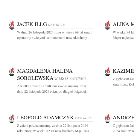
JACEK ILLG
ALINA 
KATOWICE
W dniu 26 listopada 2024 roku w wieku 69 lat zmarł
W wieku 94 lat
opatrzony świętymi sakramentami nasz ukochany...
Majer najlepsz
MAGDALENA HALINA
KAZIMI
SOBOLEWSKA
WIEK: 83
KATOWICE
Z głębokim ża
zmarł nasz Kol
Z wielkim żalem i smutkiem zawiadamiamy, że w
dniu 22 listopada 2024 roku, po długiej i ciężkiej...
LEOPOLD ADAMCZYK
ANDRZE
KATOWICE
Z żalem powiadamiamy, że dnia 22 listopada 2024
Z głębokim żal
roku zmarł w wieku 82 lat nasz kochany Mąż, Tata...
2024 roku w wi