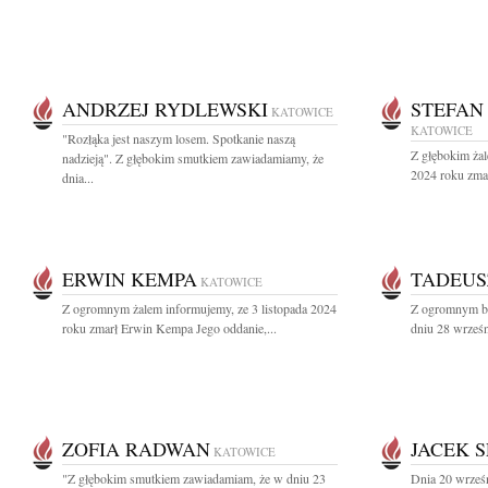
ANDRZEJ RYDLEWSKI
STEFAN
KATOWICE
KATOWICE
"Rozłąka jest naszym losem. Spotkanie naszą
Z głębokim żal
nadzieją". Z głębokim smutkiem zawiadamiamy, że
2024 roku zmar
dnia...
ERWIN KEMPA
TADEUS
KATOWICE
Z ogromnym żalem informujemy, ze 3 listopada 2024
Z ogromnym bó
roku zmarł Erwin Kempa Jego oddanie,...
dniu 28 wrześn
ZOFIA RADWAN
JACEK S
KATOWICE
"Z głębokim smutkiem zawiadamiam, że w dniu 23
Dnia 20 wrześn