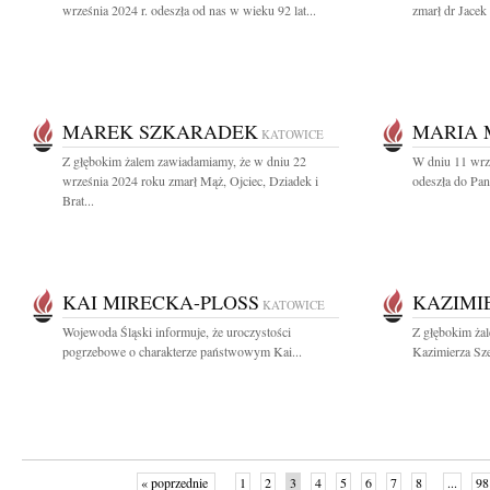
września 2024 r. odeszła od nas w wieku 92 lat...
zmarł dr Jacek 
MAREK SZKARADEK
MARIA
KATOWICE
Z głębokim żalem zawiadamiamy, że w dniu 22
W dniu 11 wrze
września 2024 roku zmarł Mąż, Ojciec, Dziadek i
odeszła do Pan
Brat...
KAI MIRECKA-PLOSS
KAZIMI
KATOWICE
Wojewoda Śląski informuje, że uroczystości
Z głębokim ża
pogrzebowe o charakterze państwowym Kai...
Kazimierza Sze
« poprzednie
1
2
3
4
5
6
7
8
...
98