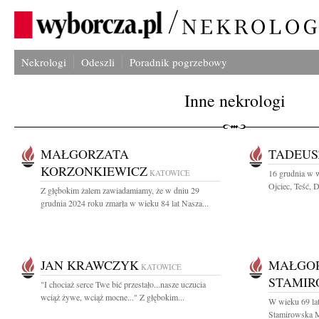
Nekrologi
Odeszli
Poradnik pogrzebowy
Inne nekrologi
MAŁGORZATA
TADEUS
KORZONKIEWICZ
KATOWICE
16 grudnia w w
Ojciec, Teść, D
Z głębokim żalem zawiadamiamy, że w dniu 29
grudnia 2024 roku zmarła w wieku 84 lat Nasza...
JAN KRAWCZYK
MAŁGO
KATOWICE
STAMIR
"I chociaż serce Twe bić przestało...nasze uczucia
wciąż żywe, wciąż mocne..." Z głębokim...
W wieku 69 lat
Stamirowska Ms