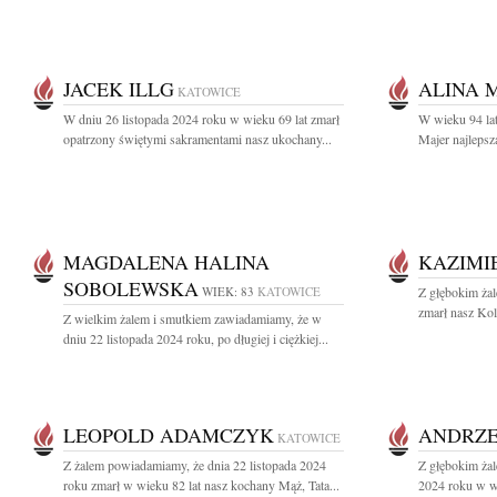
JACEK ILLG
ALINA 
KATOWICE
W dniu 26 listopada 2024 roku w wieku 69 lat zmarł
W wieku 94 lat
opatrzony świętymi sakramentami nasz ukochany...
Majer najlepsz
MAGDALENA HALINA
KAZIMI
SOBOLEWSKA
WIEK: 83
KATOWICE
Z głębokim ża
zmarł nasz Kol
Z wielkim żalem i smutkiem zawiadamiamy, że w
dniu 22 listopada 2024 roku, po długiej i ciężkiej...
LEOPOLD ADAMCZYK
ANDRZE
KATOWICE
Z żalem powiadamiamy, że dnia 22 listopada 2024
Z głębokim żal
roku zmarł w wieku 82 lat nasz kochany Mąż, Tata...
2024 roku w wi