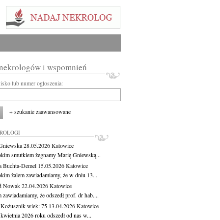
 nekrologów i wspomnień
wisko lub numer ogłoszenia:
+ szukanie zaawansowane
KROLOGI
Gniewska
28.05.2026
Katowice
okim smutkiem żegnamy Marię Gniewską...
a Buchta-Demel
15.05.2026
Katowice
okim żalem zawiadamiamy, że w dniu 13...
yd Nowak
22.04.2026
Katowice
 zawiadamiamy, że odszedł prof. dr hab....
 Kożusznik
wiek: 75
13.04.2026
Katowice
 kwietnia 2026 roku odszedł od nas w...