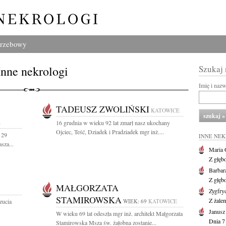
grzebowy
Inne nekrologi
Szukaj
Imię i naz
TADEUSZ ZWOLIŃSKI
KATOWICE
E
16 grudnia w wieku 92 lat zmarł nasz ukochany
Ojciec, Teść, Dziadek i Pradziadek mgr inż....
 29
INNE NE
sza...
Maria 
Z głęb
Barbar
Z głęb
MAŁGORZATA
Zygfr
STAMIROWSKA
Z żalem
zucia
WIEK: 69
KATOWICE
Janusz
W wieku 69 lat odeszła mgr inż. architekt Małgorzata
Dnia 7
Stamirowska Msza św. żałobna zostanie...