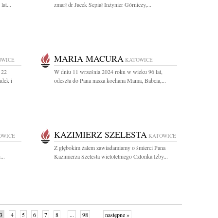
at...
zmarł dr Jacek Sepiał Inżynier Górniczy,...
MARIA MACURA
OWICE
KATOWICE
 22
W dniu 11 września 2024 roku w wieku 96 lat,
adek i
odeszła do Pana nasza kochana Mama, Babcia,...
KAZIMIERZ SZELESTA
OWICE
KATOWICE
Z głębokim żalem zawiadamiamy o śmierci Pana
..
Kazimierza Szelesta wieloletniego Członka Izby...
3
4
5
6
7
8
...
98
następne »