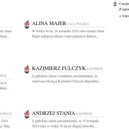
Czesła
Z ogro
+ więc
ALINA MAJER
CAŁA POLSKA
lat zmarł
W wieku 94 lat, 26 listopada 2024 roku zmarła Alina
hany...
Majer najlepsza Mama i najwspanialsza Babcia...
KAZIMIERZ FULCZYK
KATOWICE
WICE
Z głębokim żalem i smutkiem zawiadamiamy, że
zmarł nasz Kolega Kazimierz Fulczyk długoletni...
 że w
kiej...
ANDRZEJ STANIA
TOWICE
KATOWICE
a 2024
Z głębokim żalem zawiadamiamy, że 15 listopada
, Tata...
2024 roku w wieku 76 lat po długiej chorobie...