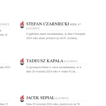
STEFAN CZARNIECKI
TOWICE
WIEK: 87
KATOWICE
zą
Z głębokim żalem zawiadamiamy, że dnia 9 listopada
amy, że
2024 roku zmarł, przeżywszy lat 87, kochany...
TADEUSZ KAPAŁA
KATOWICE
pada 2024
Z ogromnym bólem w sercu zawiadamiamy, że w
dniu 28 września 2024 roku w wieku 92 lat...
JACEK SEPIAŁ
KATOWICE
dniu 23
Dnia 20 września 2024 roku, przeżywszy lat 78,