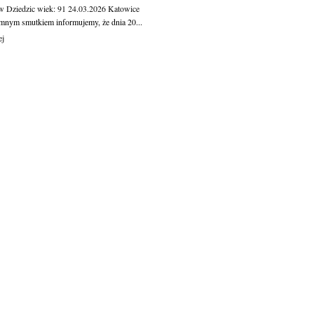
w Dziedzic
wiek: 91
24.03.2026
Katowice
mnym smutkiem informujemy, że dnia 20...
ej