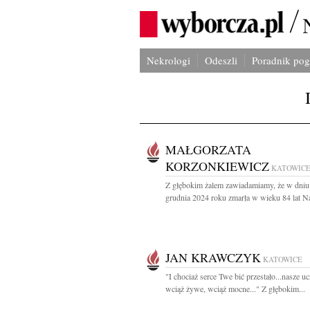
Nekrologi
Odeszli
Poradnik po
MAŁGORZATA
KORZONKIEWICZ
KATOWIC
Z głębokim żalem zawiadamiamy, że w dniu
grudnia 2024 roku zmarła w wieku 84 lat Na
JAN KRAWCZYK
KATOWICE
"I chociaż serce Twe bić przestało...nasze uc
wciąż żywe, wciąż mocne..." Z głębokim...