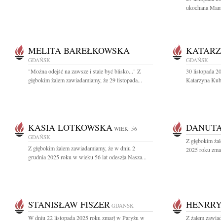
ukochana Mama,
MELITA BAREŁKOWSKA
KATARZ
GDAŃSK
GDAŃSK
"Można odejść na zawsze i stale być blisko..." Z
30 listopada 2
głębokim żalem zawiadamiamy, że 29 listopada...
Katarzyna Kubal
KASIA LOTKOWSKA
DANUTA
WIEK: 56
GDAŃSK
Z głębokim żal
Z głębokim żalem zawiadamiamy, że w dniu 2
2025 roku zmar
grudnia 2025 roku w wieku 56 lat odeszła Nasza...
STANISŁAW FISZER
HENRR
GDAŃSK
W dniu 22 listopada 2025 roku zmarł w Paryżu w
Z żalem zawiad