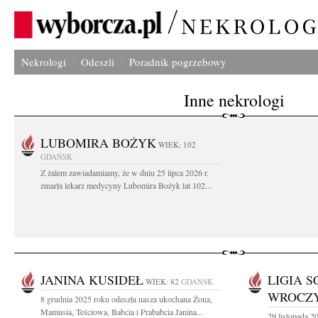
Nekrologi
Odeszli
Poradnik pogrzebowy
Inne nekrologi
LUBOMIRA BOŻYK
WIEK: 102
GDAŃSK
Z żalem zawiadamiamy, że w dniu 25 lipca 2026 r.
zmarła lekarz medycyny Lubomira Bożyk lat 102...
JANINA KUSIDEŁ
LIGIA S
WIEK: 82
GDAŃSK
WROCZ
8 grudnia 2025 roku odeszła nasza ukochana Żona,
Mamusia, Teściowa, Babcia i Prababcia Janina...
29 listopada 2