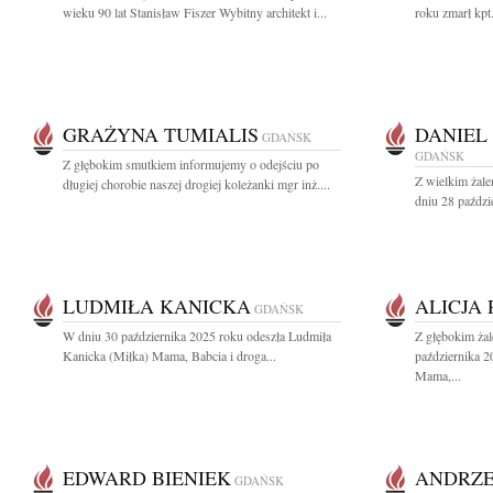
wieku 90 lat Stanisław Fiszer Wybitny architekt i...
roku zmarł kpt
GRAŻYNA TUMIALIS
DANIEL
GDAŃSK
GDAŃSK
Z głębokim smutkiem informujemy o odejściu po
Z wielkim żal
długiej chorobie naszej drogiej koleżanki mgr inż....
dniu 28 paździ
LUDMIŁA KANICKA
ALICJA
GDAŃSK
W dniu 30 października 2025 roku odeszła Ludmiła
Z głębokim ża
Kanicka (Miłka) Mama, Babcia i droga...
października 2
Mama,...
EDWARD BIENIEK
ANDRZE
GDAŃSK