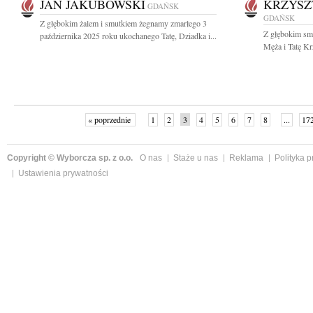
JAN JAKUBOWSKI
KRZYSZ
GDAŃSK
GDAŃSK
Z głębokim żalem i smutkiem żegnamy zmarłego 3
Z głębokim sm
października 2025 roku ukochanego Tatę, Dziadka i...
Męża i Tatę Kr
« poprzednie
1
2
3
4
5
6
7
8
...
17
Copyright © Wyborcza sp. z o.o.
O nas
Staże u nas
Reklama
Polityka 
Ustawienia prywatności