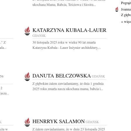
Pogrąż
ukochana Mama, Babcia, Teściowa i Siostra...
Joanna
Z głęb
+ więc
KATARZYNA KUBALA-LAUER
GDAŃSK
." Z
30 listopada 2025 roku w wieku 90 lat zmarła
da...
Katarzyna Kubala - Lauer Inżynier architektury,...
DANUTA BEŁCZOWSKA
 56
GDAŃSK
Z głębokim żalem zawiadamiamy, że dnia 1 grudnia
 2
2025 roku zmarła nasza ukochana mama, babcia i...
asza...
HENRRYK SALAMON
K
GDAŃSK
ryżu w
Z żalem zawiadamiamy, że w dniu 23 listopada 2025