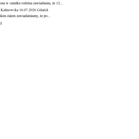
ona w smutku rodzina zawiadamia, że 12...
 Kalinowska
16.07.2026
Gdańsk
okim żalem zawiadamiamy, że po...
ej