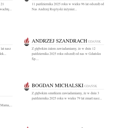
 21
11 października 2025 roku w wieku 96 lat odszedł od
wachtę...
Nas Andrzej Rogóyski inżynier...
ANDRZEJ SZANDRACH
K
GDAŃSK
lat nasz
Z głębokim żalem zawiadamiamy, że w dniu 12
ek...
października 2025 roku odszedł od nas w Gdańsku
Śp....
BOGDAN MICHALSKI
GDAŃSK
Z głębokim smutkiem zawiadamiamy, że w dniu 3
października 2025 roku w wieku 79 lat zmarł nasz...
 Mama,...