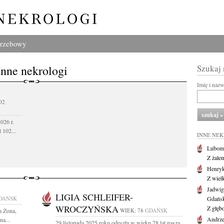
grzebowy
Inne nekrologi
Szukaj
Imię i naz
02
026 r.
 102...
INNE NE
Lubom
Z żale
Henryk
Z wiel
Jadwig
LIGIA SCHLEIFER-
DAŃSK
Gdańs
WROCZYŃSKA
Z głęb
a Żona,
WIEK: 78
GDAŃSK
Andrze
na...
29 listopada 2025 roku odeszła w wieku 78 lat nasza