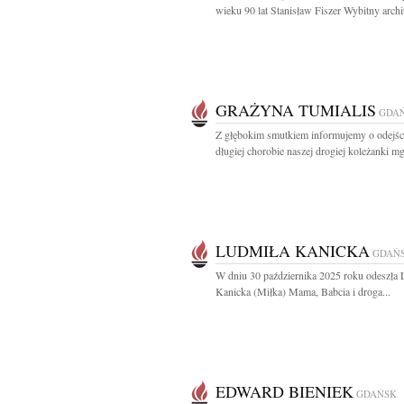
wieku 90 lat Stanisław Fiszer Wybitny archite
GRAŻYNA TUMIALIS
GDA
Z głębokim smutkiem informujemy o odejśc
długiej chorobie naszej drogiej koleżanki mgr
LUDMIŁA KANICKA
GDAŃ
W dniu 30 października 2025 roku odeszła 
Kanicka (Miłka) Mama, Babcia i droga...
EDWARD BIENIEK
GDAŃSK