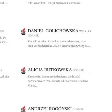
kt i...
roku zmarł kpt. Henryk Salamon Ceremonia...
DANIEL GOLICHOWSKA
ŃSK
WIEK: 89
GDAŃSK
iu po
Z wielkim żalem i smutkiem zawiadamiamy, że w
 inż....
dniu 28 października 2025 r. zmarła przeżywszy 89...
ALICJA RUTKOWSKA
SK
GDAŃSK
Ludmiła
Z głębokim żalem zawiadamiamy, że dnia 26
października 2025r. odeszła od nas Nasza Kochana
Mama,...
ANDRZEJ ROGÓYSKI
GDAŃSK