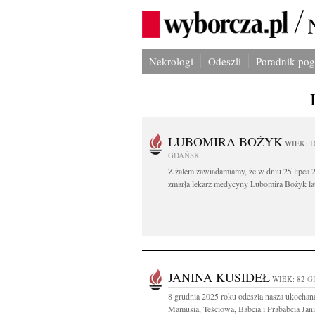
Nekrologi
Odeszli
Poradnik po
LUBOMIRA BOŻYK
WIEK: 1
GDAŃSK
Z żalem zawiadamiamy, że w dniu 25 lipca 2
zmarła lekarz medycyny Lubomira Bożyk lat
JANINA KUSIDEŁ
WIEK: 82
G
8 grudnia 2025 roku odeszła nasza ukochan
Mamusia, Teściowa, Babcia i Prababcia Jani