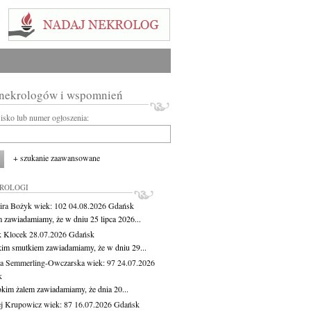
 nekrologów i wspomnień
wisko lub numer ogłoszenia:
+ szukanie zaawansowane
KROLOGI
ira Bożyk
wiek: 102
04.08.2026
Gdańsk
m zawiadamiamy, że w dniu 25 lipca 2026...
 Klocek
28.07.2026
Gdańsk
kim smutkiem zawiadamiamy, że w dniu 29...
a Semmerling-Owczarska
wiek: 97
24.07.2026
k
okim żalem zawiadamiamy, że dnia 20...
j Krupowicz
wiek: 87
16.07.2026
Gdańsk