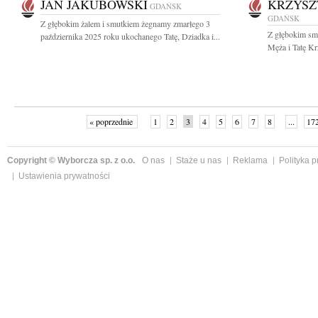
JAN JAKUBOWSKI
KRZYSZ
GDAŃSK
GDAŃSK
Z głębokim żalem i smutkiem żegnamy zmarłego 3
Z głębokim sm
października 2025 roku ukochanego Tatę, Dziadka i...
Męża i Tatę Kr
« poprzednie
1
2
3
4
5
6
7
8
...
17
Copyright © Wyborcza sp. z o.o.
O nas
Staże u nas
Reklama
Polityka 
Ustawienia prywatności