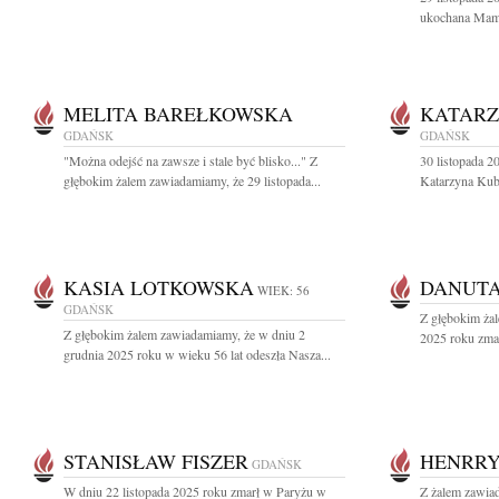
ukochana Mama,
MELITA BAREŁKOWSKA
KATARZ
GDAŃSK
GDAŃSK
"Można odejść na zawsze i stale być blisko..." Z
30 listopada 2
głębokim żalem zawiadamiamy, że 29 listopada...
Katarzyna Kubal
KASIA LOTKOWSKA
DANUTA
WIEK: 56
GDAŃSK
Z głębokim żal
Z głębokim żalem zawiadamiamy, że w dniu 2
2025 roku zmar
grudnia 2025 roku w wieku 56 lat odeszła Nasza...
STANISŁAW FISZER
HENRR
GDAŃSK
W dniu 22 listopada 2025 roku zmarł w Paryżu w
Z żalem zawiad