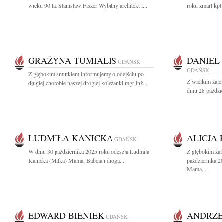
wieku 90 lat Stanisław Fiszer Wybitny architekt i...
roku zmarł kpt
GRAŻYNA TUMIALIS
DANIEL
GDAŃSK
GDAŃSK
Z głębokim smutkiem informujemy o odejściu po
Z wielkim żal
długiej chorobie naszej drogiej koleżanki mgr inż....
dniu 28 paździ
LUDMIŁA KANICKA
ALICJA
GDAŃSK
W dniu 30 października 2025 roku odeszła Ludmiła
Z głębokim ża
Kanicka (Miłka) Mama, Babcia i droga...
października 2
Mama,...
EDWARD BIENIEK
ANDRZE
GDAŃSK