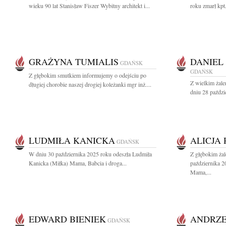
wieku 90 lat Stanisław Fiszer Wybitny architekt i...
roku zmarł kpt
GRAŻYNA TUMIALIS
DANIEL
GDAŃSK
GDAŃSK
Z głębokim smutkiem informujemy o odejściu po
Z wielkim żal
długiej chorobie naszej drogiej koleżanki mgr inż....
dniu 28 paździ
LUDMIŁA KANICKA
ALICJA
GDAŃSK
W dniu 30 października 2025 roku odeszła Ludmiła
Z głębokim ża
Kanicka (Miłka) Mama, Babcia i droga...
października 2
Mama,...
EDWARD BIENIEK
ANDRZE
GDAŃSK