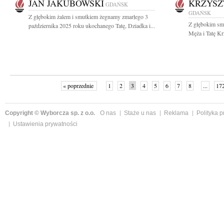
JAN JAKUBOWSKI
KRZYSZ
GDAŃSK
GDAŃSK
Z głębokim żalem i smutkiem żegnamy zmarłego 3
Z głębokim sm
października 2025 roku ukochanego Tatę, Dziadka i...
Męża i Tatę Kr
« poprzednie
1
2
3
4
5
6
7
8
...
17
Copyright © Wyborcza sp. z o.o.
O nas
Staże u nas
Reklama
Polityka 
Ustawienia prywatności