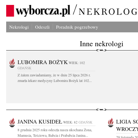
Nekrologi
Odeszli
Poradnik pogrzebowy
Inne nekrologi
LUBOMIRA BOŻYK
WIEK: 102
GDAŃSK
Z żalem zawiadamiamy, że w dniu 25 lipca 2026 r.
zmarła lekarz medycyny Lubomira Bożyk lat 102...
JANINA KUSIDEŁ
LIGIA S
WIEK: 82
GDAŃSK
WROCZ
8 grudnia 2025 roku odeszła nasza ukochana Żona,
Mamusia, Teściowa, Babcia i Prababcia Janina...
29 listopada 2