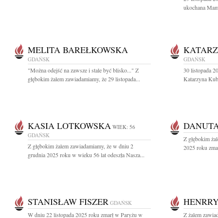
ukochana Mama,
MELITA BAREŁKOWSKA
KATARZ
GDAŃSK
GDAŃSK
"Można odejść na zawsze i stale być blisko..." Z
30 listopada 2
głębokim żalem zawiadamiamy, że 29 listopada...
Katarzyna Kubal
KASIA LOTKOWSKA
DANUTA
WIEK: 56
GDAŃSK
Z głębokim żal
Z głębokim żalem zawiadamiamy, że w dniu 2
2025 roku zmar
grudnia 2025 roku w wieku 56 lat odeszła Nasza...
STANISŁAW FISZER
HENRR
GDAŃSK
W dniu 22 listopada 2025 roku zmarł w Paryżu w
Z żalem zawiad