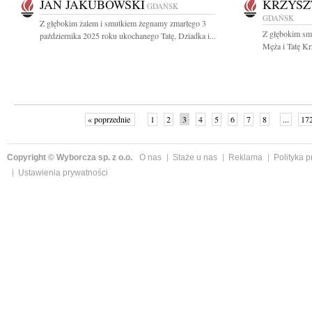
JAN JAKUBOWSKI
KRZYSZ
GDAŃSK
GDAŃSK
Z głębokim żalem i smutkiem żegnamy zmarłego 3
Z głębokim sm
października 2025 roku ukochanego Tatę, Dziadka i...
Męża i Tatę Kr
« poprzednie
1
2
3
4
5
6
7
8
...
17
Copyright © Wyborcza sp. z o.o.
O nas
Staże u nas
Reklama
Polityka 
Ustawienia prywatności