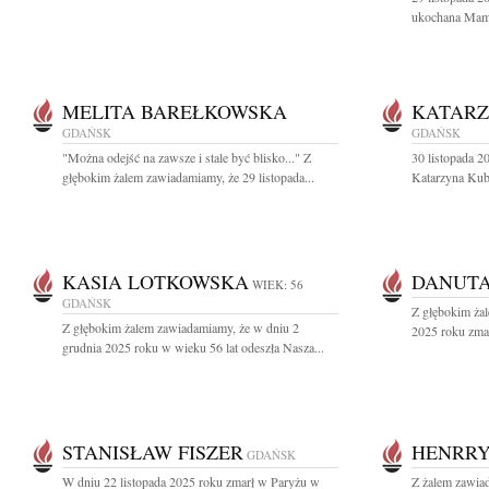
ukochana Mama,
MELITA BAREŁKOWSKA
KATARZ
GDAŃSK
GDAŃSK
"Można odejść na zawsze i stale być blisko..." Z
30 listopada 2
głębokim żalem zawiadamiamy, że 29 listopada...
Katarzyna Kubal
KASIA LOTKOWSKA
DANUTA
WIEK: 56
GDAŃSK
Z głębokim żal
Z głębokim żalem zawiadamiamy, że w dniu 2
2025 roku zmar
grudnia 2025 roku w wieku 56 lat odeszła Nasza...
STANISŁAW FISZER
HENRR
GDAŃSK
W dniu 22 listopada 2025 roku zmarł w Paryżu w
Z żalem zawiad