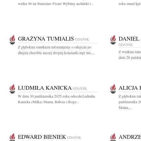
wieku 90 lat Stanisław Fiszer Wybitny architekt i...
roku zmarł kpt
GRAŻYNA TUMIALIS
DANIEL
GDAŃSK
GDAŃSK
Z głębokim smutkiem informujemy o odejściu po
Z wielkim żal
długiej chorobie naszej drogiej koleżanki mgr inż....
dniu 28 paździ
LUDMIŁA KANICKA
ALICJA
GDAŃSK
W dniu 30 października 2025 roku odeszła Ludmiła
Z głębokim ża
Kanicka (Miłka) Mama, Babcia i droga...
października 2
Mama,...
EDWARD BIENIEK
ANDRZE
GDAŃSK