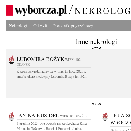
Nekrologi
Odeszli
Poradnik pogrzebowy
Inne nekrologi
LUBOMIRA BOŻYK
WIEK: 102
GDAŃSK
Z żalem zawiadamiamy, że w dniu 25 lipca 2026 r.
zmarła lekarz medycyny Lubomira Bożyk lat 102...
JANINA KUSIDEŁ
LIGIA S
WIEK: 82
GDAŃSK
WROCZ
8 grudnia 2025 roku odeszła nasza ukochana Żona,
Mamusia, Teściowa, Babcia i Prababcia Janina...
29 listopada 2