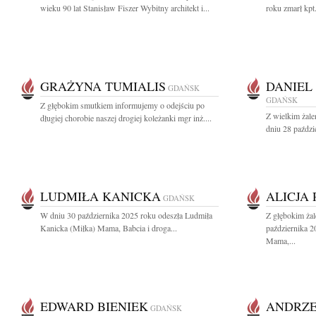
wieku 90 lat Stanisław Fiszer Wybitny architekt i...
roku zmarł kpt
GRAŻYNA TUMIALIS
DANIEL
GDAŃSK
GDAŃSK
Z głębokim smutkiem informujemy o odejściu po
Z wielkim żal
długiej chorobie naszej drogiej koleżanki mgr inż....
dniu 28 paździ
LUDMIŁA KANICKA
ALICJA
GDAŃSK
W dniu 30 października 2025 roku odeszła Ludmiła
Z głębokim ża
Kanicka (Miłka) Mama, Babcia i droga...
października 2
Mama,...
EDWARD BIENIEK
ANDRZE
GDAŃSK