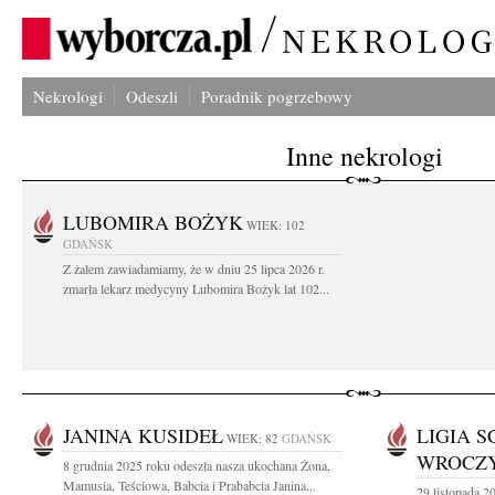
Nekrologi
Odeszli
Poradnik pogrzebowy
Inne nekrologi
LUBOMIRA BOŻYK
WIEK: 102
GDAŃSK
Z żalem zawiadamiamy, że w dniu 25 lipca 2026 r.
zmarła lekarz medycyny Lubomira Bożyk lat 102...
JANINA KUSIDEŁ
LIGIA S
WIEK: 82
GDAŃSK
WROCZ
8 grudnia 2025 roku odeszła nasza ukochana Żona,
Mamusia, Teściowa, Babcia i Prababcia Janina...
29 listopada 2