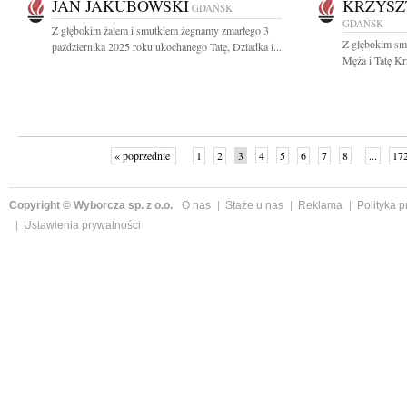
JAN JAKUBOWSKI
KRZYSZ
GDAŃSK
GDAŃSK
Z głębokim żalem i smutkiem żegnamy zmarłego 3
Z głębokim sm
października 2025 roku ukochanego Tatę, Dziadka i...
Męża i Tatę Kr
« poprzednie
1
2
3
4
5
6
7
8
...
17
Copyright © Wyborcza sp. z o.o.
O nas
Staże u nas
Reklama
Polityka 
Ustawienia prywatności