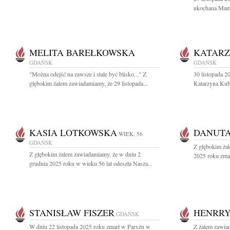
ukochana Mama,
MELITA BAREŁKOWSKA
KATARZ
GDAŃSK
GDAŃSK
"Można odejść na zawsze i stale być blisko..." Z
30 listopada 2
głębokim żalem zawiadamiamy, że 29 listopada...
Katarzyna Kubal
KASIA LOTKOWSKA
DANUTA
WIEK: 56
GDAŃSK
Z głębokim żal
Z głębokim żalem zawiadamiamy, że w dniu 2
2025 roku zmar
grudnia 2025 roku w wieku 56 lat odeszła Nasza...
STANISŁAW FISZER
HENRR
GDAŃSK
W dniu 22 listopada 2025 roku zmarł w Paryżu w
Z żalem zawiad