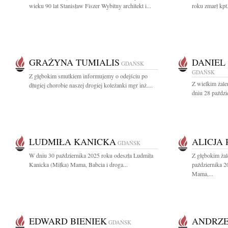
wieku 90 lat Stanisław Fiszer Wybitny architekt i...
roku zmarł kpt
GRAŻYNA TUMIALIS
DANIEL
GDAŃSK
GDAŃSK
Z głębokim smutkiem informujemy o odejściu po
Z wielkim żal
długiej chorobie naszej drogiej koleżanki mgr inż....
dniu 28 paździ
LUDMIŁA KANICKA
ALICJA
GDAŃSK
W dniu 30 października 2025 roku odeszła Ludmiła
Z głębokim ża
Kanicka (Miłka) Mama, Babcia i droga...
października 2
Mama,...
EDWARD BIENIEK
ANDRZE
GDAŃSK