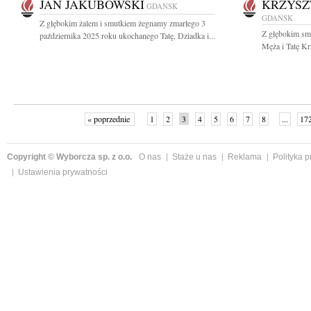
JAN JAKUBOWSKI
KRZYSZ
GDAŃSK
GDAŃSK
Z głębokim żalem i smutkiem żegnamy zmarłego 3
Z głębokim sm
października 2025 roku ukochanego Tatę, Dziadka i...
Męża i Tatę Kr
« poprzednie
1
2
3
4
5
6
7
8
...
17
Copyright © Wyborcza sp. z o.o.
O nas
Staże u nas
Reklama
Polityka 
Ustawienia prywatności