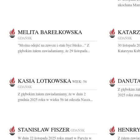
ukochana Mama,
MELITA BAREŁKOWSKA
KATARZ
GDAŃSK
GDAŃSK
"Można odejść na zawsze i stale być blisko..." Z
30 listopada 2
głębokim żalem zawiadamiamy, że 29 listopada...
Katarzyna Kubal
KASIA LOTKOWSKA
DANUTA
WIEK: 56
GDAŃSK
Z głębokim żal
Z głębokim żalem zawiadamiamy, że w dniu 2
2025 roku zmar
grudnia 2025 roku w wieku 56 lat odeszła Nasza...
STANISŁAW FISZER
HENRR
GDAŃSK
W dniu 22 listopada 2025 roku zmarł w Paryżu w
Z żalem zawiad