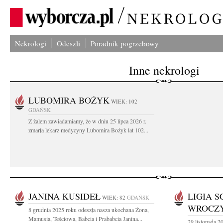
Nekrologi
Odeszli
Poradnik pogrzebowy
Inne nekrologi
LUBOMIRA BOŻYK
WIEK: 102
GDAŃSK
Z żalem zawiadamiamy, że w dniu 25 lipca 2026 r.
zmarła lekarz medycyny Lubomira Bożyk lat 102...
JANINA KUSIDEŁ
LIGIA S
WIEK: 82
GDAŃSK
WROCZ
8 grudnia 2025 roku odeszła nasza ukochana Żona,
Mamusia, Teściowa, Babcia i Prababcia Janina...
29 listopada 2