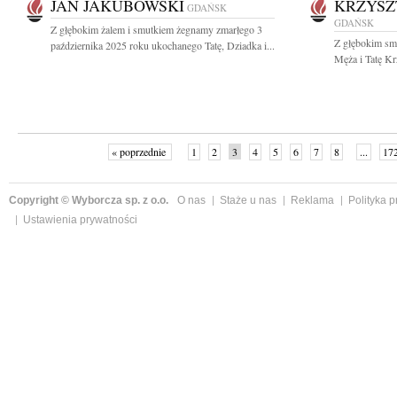
JAN JAKUBOWSKI
KRZYSZ
GDAŃSK
GDAŃSK
Z głębokim żalem i smutkiem żegnamy zmarłego 3
Z głębokim sm
października 2025 roku ukochanego Tatę, Dziadka i...
Męża i Tatę Kr
« poprzednie
1
2
3
4
5
6
7
8
...
17
Copyright © Wyborcza sp. z o.o.
O nas
Staże u nas
Reklama
Polityka 
Ustawienia prywatności