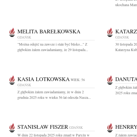
ukochana Mama,
MELITA BAREŁKOWSKA
KATARZ
GDAŃSK
GDAŃSK
"Można odejść na zawsze i stale być blisko..." Z
30 listopada 2
głębokim żalem zawiadamiamy, że 29 listopada...
Katarzyna Kubal
KASIA LOTKOWSKA
DANUTA
WIEK: 56
GDAŃSK
Z głębokim żal
Z głębokim żalem zawiadamiamy, że w dniu 2
2025 roku zmar
grudnia 2025 roku w wieku 56 lat odeszła Nasza...
STANISŁAW FISZER
HENRR
GDAŃSK
W dniu 22 listopada 2025 roku zmarł w Paryżu w
Z żalem zawiad