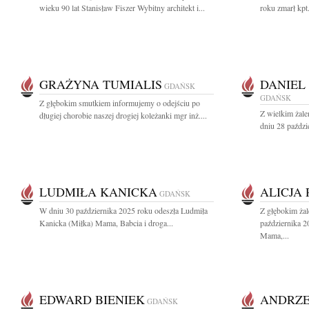
wieku 90 lat Stanisław Fiszer Wybitny architekt i...
roku zmarł kpt
GRAŻYNA TUMIALIS
DANIEL
GDAŃSK
GDAŃSK
Z głębokim smutkiem informujemy o odejściu po
Z wielkim żal
długiej chorobie naszej drogiej koleżanki mgr inż....
dniu 28 paździ
LUDMIŁA KANICKA
ALICJA
GDAŃSK
W dniu 30 października 2025 roku odeszła Ludmiła
Z głębokim ża
Kanicka (Miłka) Mama, Babcia i droga...
października 2
Mama,...
EDWARD BIENIEK
ANDRZE
GDAŃSK