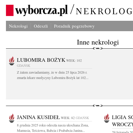
Nekrologi
Odeszli
Poradnik pogrzebowy
Inne nekrologi
LUBOMIRA BOŻYK
WIEK: 102
GDAŃSK
Z żalem zawiadamiamy, że w dniu 25 lipca 2026 r.
zmarła lekarz medycyny Lubomira Bożyk lat 102...
JANINA KUSIDEŁ
LIGIA S
WIEK: 82
GDAŃSK
WROCZ
8 grudnia 2025 roku odeszła nasza ukochana Żona,
Mamusia, Teściowa, Babcia i Prababcia Janina...
29 listopada 2