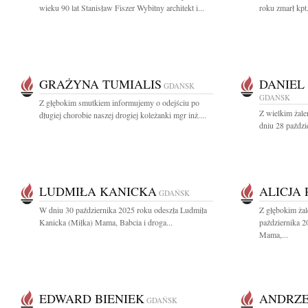
wieku 90 lat Stanisław Fiszer Wybitny architekt i...
roku zmarł kpt
GRAŻYNA TUMIALIS
DANIEL
GDAŃSK
GDAŃSK
Z głębokim smutkiem informujemy o odejściu po
Z wielkim żal
długiej chorobie naszej drogiej koleżanki mgr inż....
dniu 28 paździ
LUDMIŁA KANICKA
ALICJA
GDAŃSK
W dniu 30 października 2025 roku odeszła Ludmiła
Z głębokim ża
Kanicka (Miłka) Mama, Babcia i droga...
października 2
Mama,...
EDWARD BIENIEK
ANDRZE
GDAŃSK