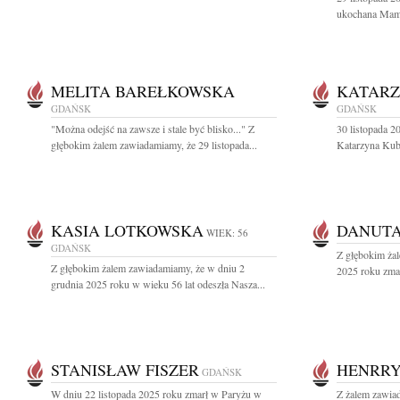
ukochana Mama,
MELITA BAREŁKOWSKA
KATARZ
GDAŃSK
GDAŃSK
"Można odejść na zawsze i stale być blisko..." Z
30 listopada 2
głębokim żalem zawiadamiamy, że 29 listopada...
Katarzyna Kubal
KASIA LOTKOWSKA
DANUTA
WIEK: 56
GDAŃSK
Z głębokim żal
Z głębokim żalem zawiadamiamy, że w dniu 2
2025 roku zmar
grudnia 2025 roku w wieku 56 lat odeszła Nasza...
STANISŁAW FISZER
HENRR
GDAŃSK
W dniu 22 listopada 2025 roku zmarł w Paryżu w
Z żalem zawiad