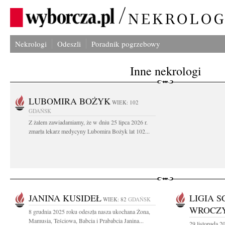
Nekrologi
Odeszli
Poradnik pogrzebowy
Inne nekrologi
LUBOMIRA BOŻYK
WIEK: 102
GDAŃSK
Z żalem zawiadamiamy, że w dniu 25 lipca 2026 r.
zmarła lekarz medycyny Lubomira Bożyk lat 102...
JANINA KUSIDEŁ
LIGIA S
WIEK: 82
GDAŃSK
WROCZ
8 grudnia 2025 roku odeszła nasza ukochana Żona,
Mamusia, Teściowa, Babcia i Prababcia Janina...
29 listopada 2