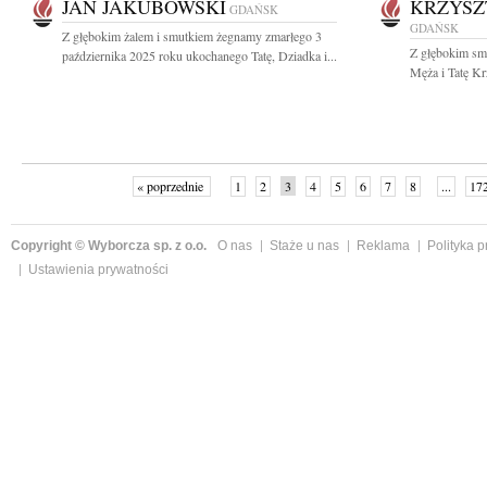
JAN JAKUBOWSKI
KRZYSZ
GDAŃSK
GDAŃSK
Z głębokim żalem i smutkiem żegnamy zmarłego 3
Z głębokim sm
października 2025 roku ukochanego Tatę, Dziadka i...
Męża i Tatę Kr
« poprzednie
1
2
3
4
5
6
7
8
...
17
Copyright © Wyborcza sp. z o.o.
O nas
Staże u nas
Reklama
Polityka 
Ustawienia prywatności