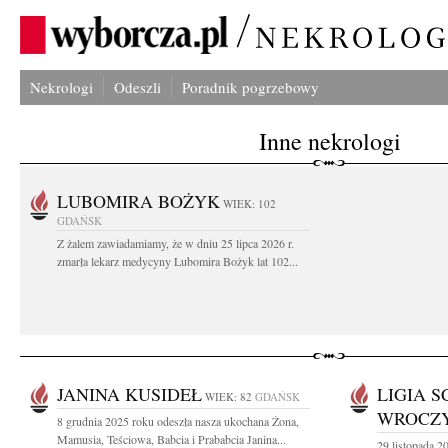
Nekrologi
Odeszli
Poradnik pogrzebowy
Inne nekrologi
LUBOMIRA BOŻYK
WIEK: 102
GDAŃSK
Z żalem zawiadamiamy, że w dniu 25 lipca 2026 r.
zmarła lekarz medycyny Lubomira Bożyk lat 102...
JANINA KUSIDEŁ
LIGIA S
WIEK: 82
GDAŃSK
WROCZ
8 grudnia 2025 roku odeszła nasza ukochana Żona,
Mamusia, Teściowa, Babcia i Prababcia Janina...
29 listopada 2