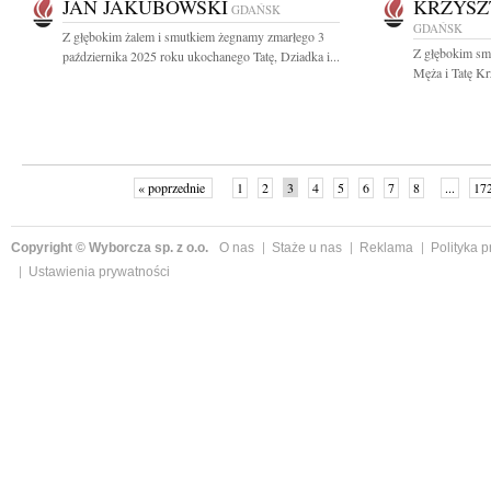
JAN JAKUBOWSKI
KRZYSZ
GDAŃSK
GDAŃSK
Z głębokim żalem i smutkiem żegnamy zmarłego 3
Z głębokim sm
października 2025 roku ukochanego Tatę, Dziadka i...
Męża i Tatę Kr
« poprzednie
1
2
3
4
5
6
7
8
...
17
Copyright © Wyborcza sp. z o.o.
O nas
Staże u nas
Reklama
Polityka 
Ustawienia prywatności