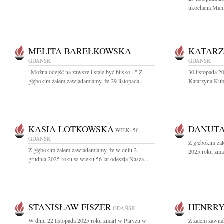
ukochana Mama,
MELITA BAREŁKOWSKA
KATARZ
GDAŃSK
GDAŃSK
"Można odejść na zawsze i stale być blisko..." Z
30 listopada 2
głębokim żalem zawiadamiamy, że 29 listopada...
Katarzyna Kubal
KASIA LOTKOWSKA
DANUTA
WIEK: 56
GDAŃSK
Z głębokim żal
Z głębokim żalem zawiadamiamy, że w dniu 2
2025 roku zmar
grudnia 2025 roku w wieku 56 lat odeszła Nasza...
STANISŁAW FISZER
HENRR
GDAŃSK
W dniu 22 listopada 2025 roku zmarł w Paryżu w
Z żalem zawiad