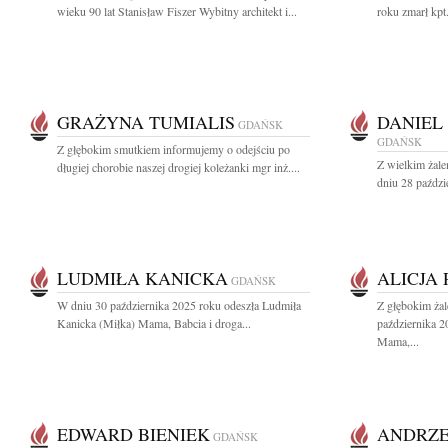
wieku 90 lat Stanisław Fiszer Wybitny architekt i...
roku zmarł kpt
GRAŻYNA TUMIALIS
DANIEL
GDAŃSK
GDAŃSK
Z głębokim smutkiem informujemy o odejściu po
Z wielkim żal
długiej chorobie naszej drogiej koleżanki mgr inż....
dniu 28 paździ
LUDMIŁA KANICKA
ALICJA
GDAŃSK
W dniu 30 października 2025 roku odeszła Ludmiła
Z głębokim ża
Kanicka (Miłka) Mama, Babcia i droga...
października 2
Mama,...
EDWARD BIENIEK
ANDRZE
GDAŃSK