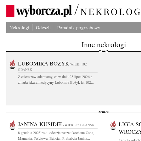
Nekrologi
Odeszli
Poradnik pogrzebowy
Inne nekrologi
LUBOMIRA BOŻYK
WIEK: 102
GDAŃSK
Z żalem zawiadamiamy, że w dniu 25 lipca 2026 r.
zmarła lekarz medycyny Lubomira Bożyk lat 102...
JANINA KUSIDEŁ
LIGIA S
WIEK: 82
GDAŃSK
WROCZ
8 grudnia 2025 roku odeszła nasza ukochana Żona,
Mamusia, Teściowa, Babcia i Prababcia Janina...
29 listopada 2