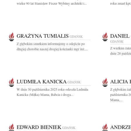
wieku 90 lat Stanisław Fiszer Wybitny architekt i...
roku zmarł kpt
GRAŻYNA TUMIALIS
DANIEL
GDAŃSK
GDAŃSK
Z głębokim smutkiem informujemy o odejściu po
Z wielkim żal
długiej chorobie naszej drogiej koleżanki mgr inż....
dniu 28 paździ
LUDMIŁA KANICKA
ALICJA
GDAŃSK
W dniu 30 października 2025 roku odeszła Ludmiła
Z głębokim ża
Kanicka (Miłka) Mama, Babcia i droga...
października 2
Mama,...
EDWARD BIENIEK
ANDRZE
GDAŃSK