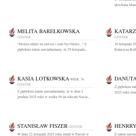
ukochana Mama,
MELITA BAREŁKOWSKA
KATARZ
GDAŃSK
GDAŃSK
"Można odejść na zawsze i stale być blisko..." Z
30 listopada 2
głębokim żalem zawiadamiamy, że 29 listopada...
Katarzyna Kubal
KASIA LOTKOWSKA
DANUTA
WIEK: 56
GDAŃSK
Z głębokim żal
Z głębokim żalem zawiadamiamy, że w dniu 2
2025 roku zmar
grudnia 2025 roku w wieku 56 lat odeszła Nasza...
STANISŁAW FISZER
HENRR
GDAŃSK
W dniu 22 listopada 2025 roku zmarł w Paryżu w
Z żalem zawiad