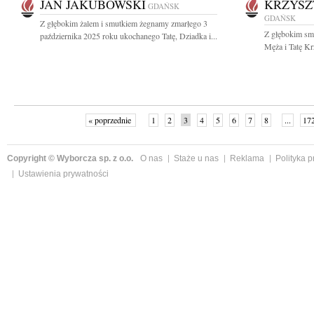
JAN JAKUBOWSKI
KRZYSZ
GDAŃSK
GDAŃSK
Z głębokim żalem i smutkiem żegnamy zmarłego 3
Z głębokim sm
października 2025 roku ukochanego Tatę, Dziadka i...
Męża i Tatę Kr
« poprzednie
1
2
3
4
5
6
7
8
...
17
Copyright © Wyborcza sp. z o.o.
O nas
Staże u nas
Reklama
Polityka 
Ustawienia prywatności