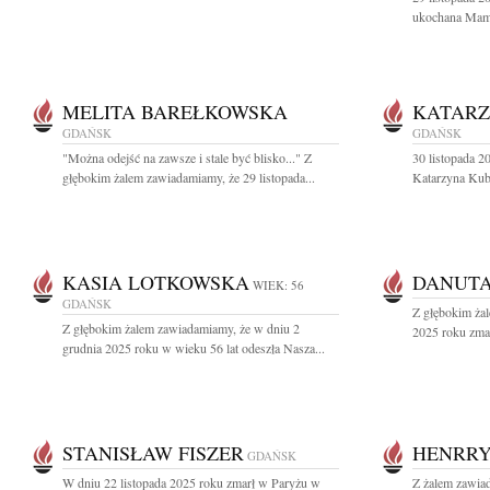
ukochana Mama,
MELITA BAREŁKOWSKA
KATARZ
GDAŃSK
GDAŃSK
"Można odejść na zawsze i stale być blisko..." Z
30 listopada 2
głębokim żalem zawiadamiamy, że 29 listopada...
Katarzyna Kubal
KASIA LOTKOWSKA
DANUTA
WIEK: 56
GDAŃSK
Z głębokim żal
Z głębokim żalem zawiadamiamy, że w dniu 2
2025 roku zmar
grudnia 2025 roku w wieku 56 lat odeszła Nasza...
STANISŁAW FISZER
HENRR
GDAŃSK
W dniu 22 listopada 2025 roku zmarł w Paryżu w
Z żalem zawiad