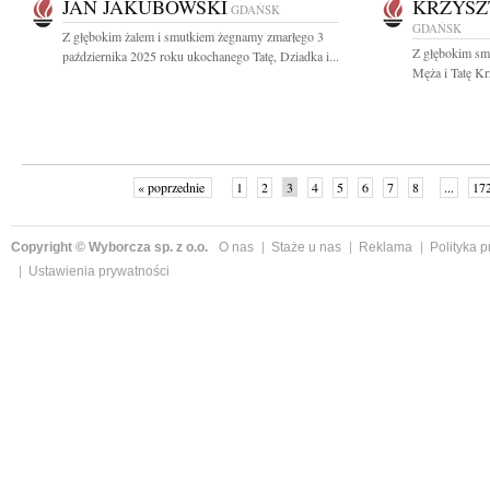
JAN JAKUBOWSKI
KRZYSZ
GDAŃSK
GDAŃSK
Z głębokim żalem i smutkiem żegnamy zmarłego 3
Z głębokim sm
października 2025 roku ukochanego Tatę, Dziadka i...
Męża i Tatę Kr
« poprzednie
1
2
3
4
5
6
7
8
...
17
Copyright © Wyborcza sp. z o.o.
O nas
Staże u nas
Reklama
Polityka 
Ustawienia prywatności