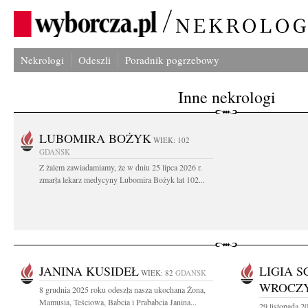
Nekrologi
Odeszli
Poradnik pogrzebowy
Inne nekrologi
LUBOMIRA BOŻYK
WIEK: 102
GDAŃSK
Z żalem zawiadamiamy, że w dniu 25 lipca 2026 r.
zmarła lekarz medycyny Lubomira Bożyk lat 102...
JANINA KUSIDEŁ
LIGIA S
WIEK: 82
GDAŃSK
WROCZ
8 grudnia 2025 roku odeszła nasza ukochana Żona,
Mamusia, Teściowa, Babcia i Prababcia Janina...
29 listopada 2