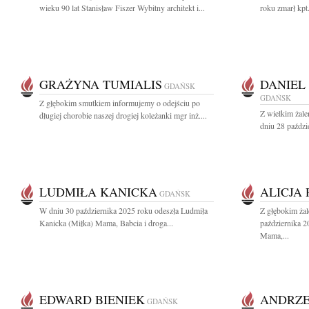
wieku 90 lat Stanisław Fiszer Wybitny architekt i...
roku zmarł kpt
GRAŻYNA TUMIALIS
DANIEL
GDAŃSK
GDAŃSK
Z głębokim smutkiem informujemy o odejściu po
Z wielkim żal
długiej chorobie naszej drogiej koleżanki mgr inż....
dniu 28 paździ
LUDMIŁA KANICKA
ALICJA
GDAŃSK
W dniu 30 października 2025 roku odeszła Ludmiła
Z głębokim ża
Kanicka (Miłka) Mama, Babcia i droga...
października 2
Mama,...
EDWARD BIENIEK
ANDRZE
GDAŃSK